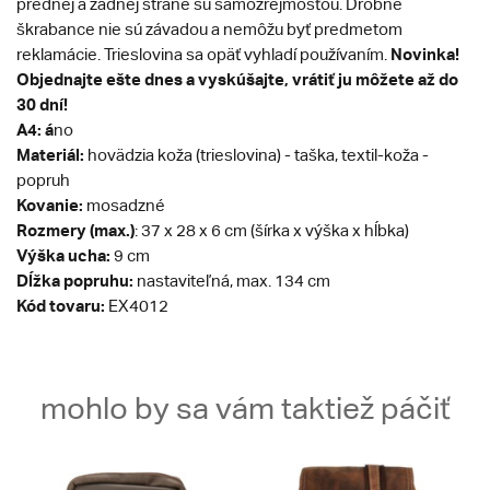
prednej a zadnej strane sú samozrejmosťou. Drobné
škrabance nie sú závadou a nemôžu byť predmetom
Novinka!
reklamácie. Trieslovina sa opäť vyhladí používaním.
Objednajte ešte dnes a vyskúšajte, vrátiť ju môžete až do
30 dní!
A4: á
no
Materiál:
hovädzia koža (trieslovina) - taška, textil-koža -
popruh
Kovanie:
mosadzné
Rozmery (max.)
: 37 x 28 x 6 cm (šírka x výška x hĺbka)
Výška ucha:
9 cm
Dĺžka popruhu:
nastaviteľná, max. 134 cm
Kód tovaru:
EX4012
mohlo by sa vám taktiež páčiť