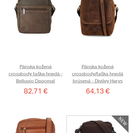
Pánska kožená
Pánska kožená
crossbody taška hnedá -
crossbody/taška hnedá
Bellugio Dagomal
brúsená - Diviley Harys
82,71 €
64,13 €