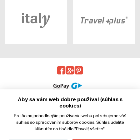
Aby sa vám web dobre používal (súhlas s
cookies)
© 2013 - 2026 kabea.cz
Pre čo najpohodlnejšie používanie webu potrebujeme váš
Obchodné podmienky
súhlas
so spracovaním súborov cookies. Súhlas udelíte
kliknutím na tlačidlo "Povoliť všetko".
Ochrana osobných údajov
Cookies