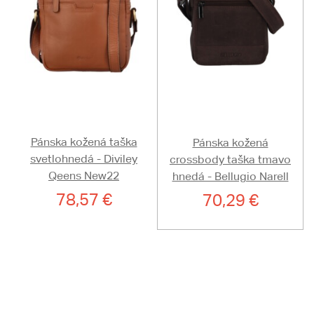
Pánska kožená taška
Pánska kožená
svetlohnedá - Diviley
crossbody taška tmavo
Qeens New22
hnedá - Bellugio Narell
78,57 €
70,29 €