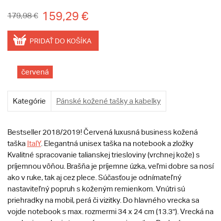
159,29 €
179,98 €
PRIDAŤ DO KOŠÍKA
červená
Kategórie
Pánské kožené tašky a kabelky
Bestseller 2018/2019! Červená luxusná business kožená
taška
ItalY
. Elegantná unisex taška na notebook a zložky
Kvalitné spracovanie talianskej triesloviny (vrchnej kože) s
príjemnou vôňou. Brašňa je príjemne úzka, veľmi dobre sa nosí
ako v ruke, tak aj cez plece. Súčasťou je odnímateľný
nastaviteľný popruh s koženým remienkom. Vnútri sú
priehradky na mobil, perá či vizitky. Do hlavného vrecka sa
vojde notebook s max. rozmermi 34 x 24 cm (13.3"). Vrecká na