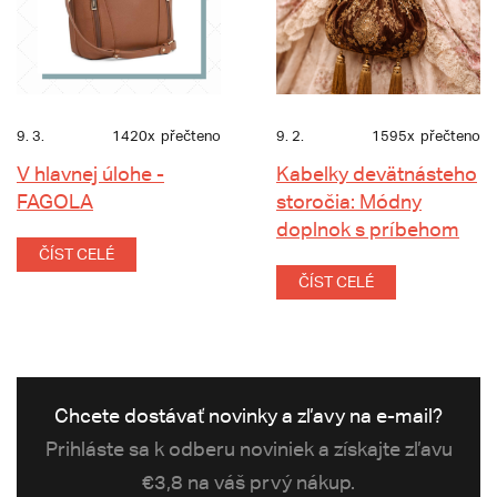
9. 3.
1420x
přečteno
9. 2.
1595x
přečteno
V hlavnej úlohe -
Kabelky devätnásteho
FAGOLA
storočia: Módny
doplnok s príbehom
ČÍST CELÉ
ČÍST CELÉ
Chcete dostávať novinky a zľavy na e-mail?
Prihláste sa k odberu noviniek a získajte zľavu
€3,8 na váš prvý nákup.