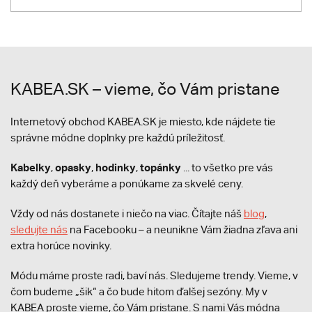
KABEA.SK – vieme, čo Vám pristane
Internetový obchod KABEA.SK je miesto, kde nájdete tie
správne módne doplnky pre každú príležitosť.
Kabelky
opasky
hodinky
topánky
,
,
,
... to všetko pre vás
každý deň vyberáme a ponúkame za skvelé ceny.
Vždy od nás dostanete i niečo na viac. Čítajte náš
blog
,
sledujte nás
na Facebooku – a neunikne Vám žiadna zľava ani
extra horúce novinky.
Módu máme proste radi, baví nás. Sledujeme trendy. Vieme, v
čom budeme „šik“ a čo bude hitom ďalšej sezóny. My v
KABEA proste vieme, čo Vám pristane. S nami Vás módna