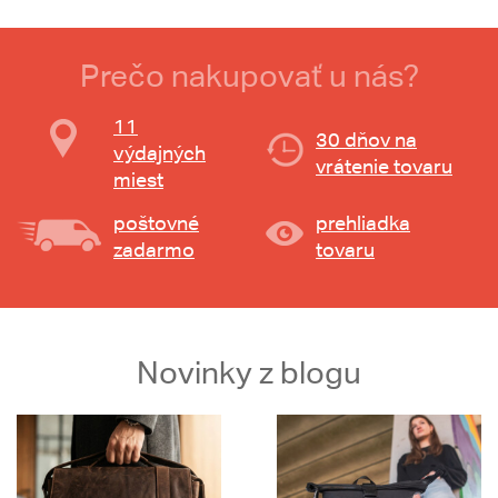
Prečo nakupovať u nás?
11
30 dňov na
výdajných
vrátenie tovaru
miest
poštovné
prehliadka
zadarmo
tovaru
Novinky z blogu