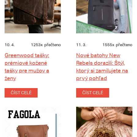
10. 4.
1253x
přečteno
11. 3.
1555x
přečteno
Greenwood tašky:
Nové batohy New
prémiové kožené
Rebels dorazili: Štýl,
tašky pre mužov a
ktorý si zamilujete na
ženy
prvý pohľad
ČÍST CELÉ
ČÍST CELÉ