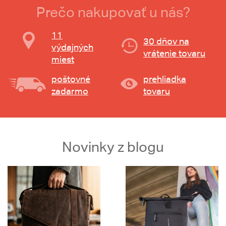
Prečo nakupovať u nás?
11
30 dňov na
výdajných
vrátenie tovaru
miest
poštovné
prehliadka
zadarmo
tovaru
Novinky z blogu