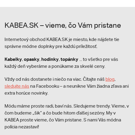
KABEA.SK – vieme, čo Vám pristane
Internetový obchod KABEA.SK je miesto, kde nájdete tie
správne módne doplnky pre každú príležitosť.
Kabelky
opasky
hodinky
topánky
,
,
,
... to všetko pre vás
každý deň vyberáme a ponúkame za skvelé ceny.
Vždy od nás dostanete i niečo na viac. Čítajte náš
blog
,
sledujte nás
na Facebooku – a neunikne Vám žiadna zľava ani
extra horúce novinky.
Módu máme proste radi, baví nás. Sledujeme trendy. Vieme, v
čom budeme „šik“ a čo bude hitom ďalšej sezóny. My v
KABEA proste vieme, čo Vám pristane. S nami Vás módna
polícia nezastaví!