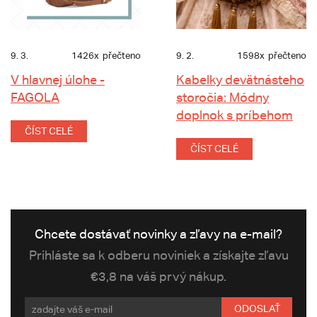
9. 3.
1426x
přečteno
9. 2.
1598x
přečteno
V hlavnej úlohe -
Kabelky devätnásteho
FAGOLA
storočia: Módny
doplnok s príbehom
ČÍST CELÉ
ČÍST CELÉ
Chcete dostávať novinky a zľavy na e-mail?
Prihláste sa k odberu noviniek a získajte zľavu
€3,8 na váš prvý nákup.
ODOSLAŤ