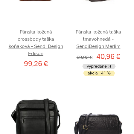
Pánska kožená
Pánska kožená taška
crossbody taška
tmavohnedá -
koňaková - Sendi Design
SendiDesign Merlim
Edison
40,96 €
69,92 €
99,26 €
vypredané :-(
akcia - 41 %