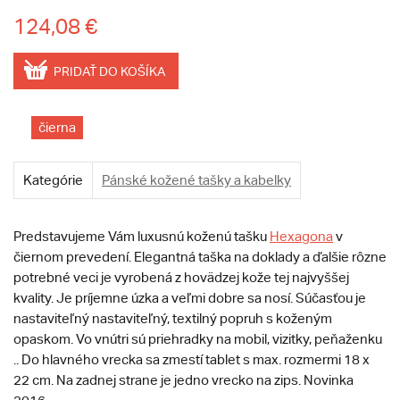
124,08 €
PRIDAŤ DO KOŠÍKA
čierna
Kategórie
Pánské kožené tašky a kabelky
Predstavujeme Vám luxusnú koženú tašku
Hexagona
v
čiernom prevedení. Elegantná taška na doklady a ďalšie rôzne
potrebné veci je vyrobená z hovädzej kože tej najvyššej
kvality. Je príjemne úzka a veľmi dobre sa nosí. Súčasťou je
nastaviteľný nastaviteľný, textilný popruh s koženým
opaskom. Vo vnútri sú priehradky na mobil, vizitky, peňaženku
.. Do hlavného vrecka sa zmestí tablet s max. rozmermi 18 x
22 cm. Na zadnej strane je jedno vrecko na zips. Novinka