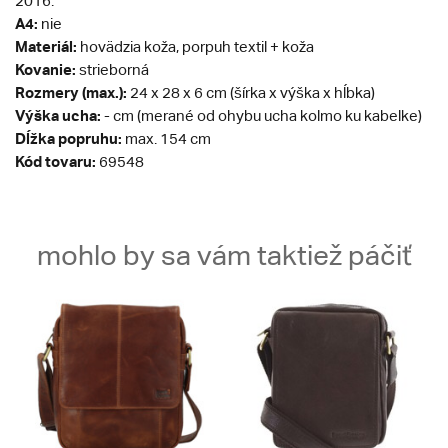
2016.
A4:
nie
Materiál:
hovädzia koža, porpuh textil + koža
Kovanie:
strieborná
Rozmery (max.):
24 x 28 x 6 cm (šírka x výška x hĺbka)
Výška ucha:
- cm (merané od ohybu ucha kolmo ku kabelke)
Dĺžka popruhu:
max. 154 cm
Kód tovaru:
69548
mohlo by sa vám taktiež páčiť