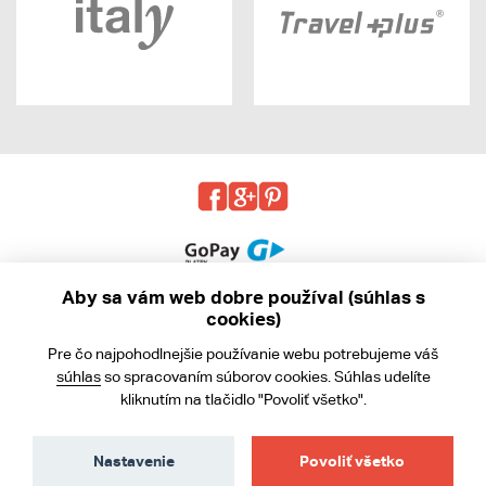
Aby sa vám web dobre používal (súhlas s
cookies)
© 2013 - 2026 kabea.cz
Pre čo najpohodlnejšie používanie webu potrebujeme váš
Obchodné podmienky
súhlas
so spracovaním súborov cookies. Súhlas udelíte
kliknutím na tlačidlo "Povoliť všetko".
Ochrana osobných údajov
Cookies
Nastavenie
Povoliť všetko