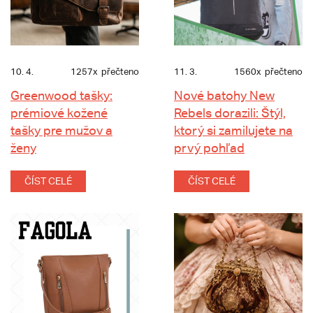
10. 4.
1257x
přečteno
11. 3.
1560x
přečteno
Greenwood tašky:
Nové batohy New
prémiové kožené
Rebels dorazili: Štýl,
tašky pre mužov a
ktorý si zamilujete na
ženy
prvý pohľad
ČÍST CELÉ
ČÍST CELÉ