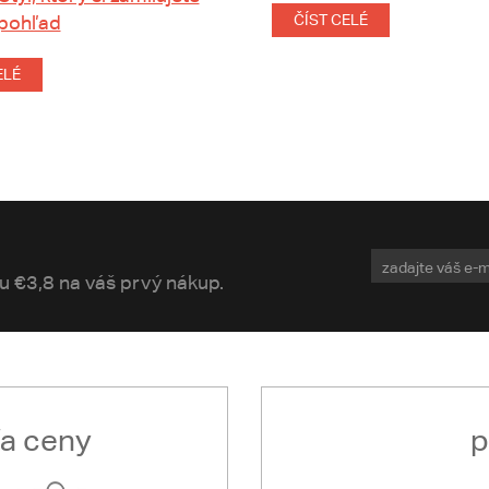
 pohľad
ČÍST CELÉ
ELÉ
vu €3,8 na váš prvý nákup.
ľa ceny
p