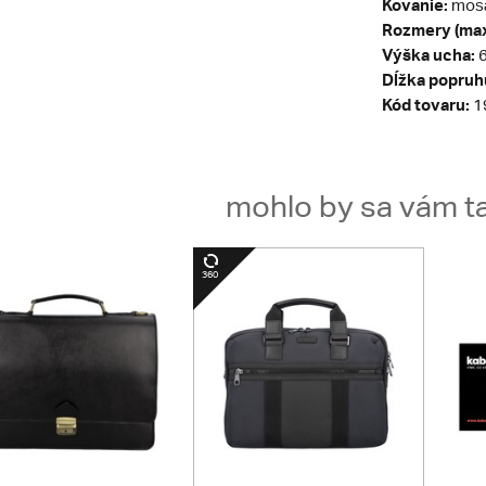
Kovanie:
mos
Rozmery (max
Výška ucha:
6
Dĺžka popruh
Kód tovaru:
1
mohlo by sa vám ta