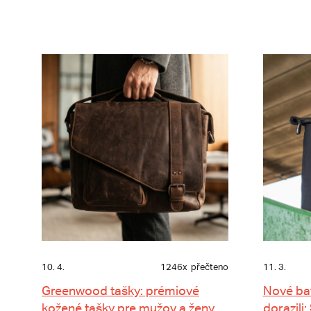
10. 4.
1246x
přečteno
11. 3.
Greenwood tašky: prémiové
Nové ba
kožené tašky pre mužov a ženy
dorazili: