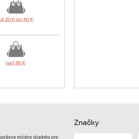
d 20 € do 40 €
nad 80 €
Značky
e správne módne doplnky pre