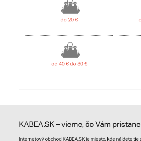
do 20 €
o
od 40 € do 80 €
KABEA.SK – vieme, čo Vám pristane
Internetový obchod KABEA.SK je miesto, kde nájdete ti