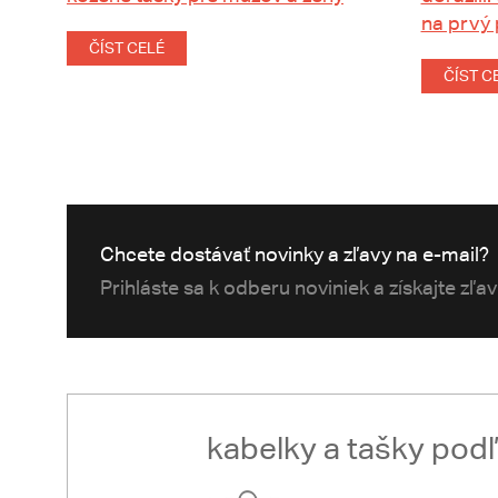
na prvý
ČÍST CELÉ
ČÍST C
Chcete dostávať novinky a zľavy na e-mail?
Prihláste sa k odberu noviniek a získajte zľa
kabelky a tašky pod