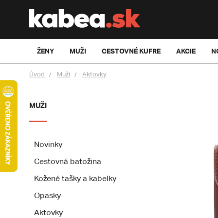
ŽENY
MUŽI
CESTOVNÉ KUFRE
AKCIE
N
Úvod
Muži
Aktovky
MUŽI
Novinky
Cestovná batožina
Kožené tašky a kabelky
Opasky
Aktovky