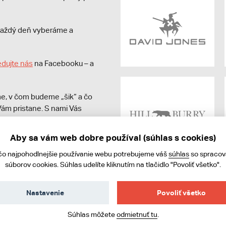
s každý deň vyberáme a
edujte nás
na Facebooku – a
e, v čom budeme „šik“ a čo
ám pristane. S nami Vás
Aby sa vám web dobre používal (súhlas s cookies)
čo najpohodlnejšie používanie webu potrebujeme váš
súhlas
so spraco
súborov cookies. Súhlas udelíte kliknutím na tlačidlo "Povoliť všetko".
Nastavenie
Povoliť všetko
ies
Súhlas môžete
odmietnuť tu
.