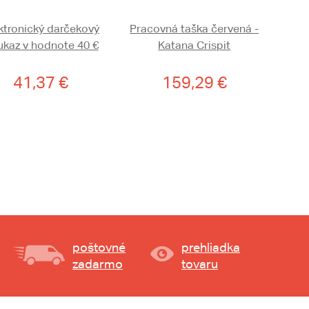
ktronický darčekový
Pracovná taška červená -
kaz v hodnote 40 €
Katana Crispit
41,37 €
159,29 €
poštovné
prehliadka
zadarmo
tovaru