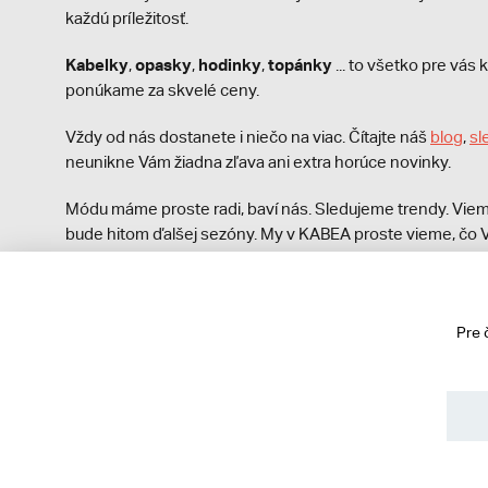
každú príležitosť.
Kabelky
opasky
hodinky
topánky
,
,
,
... to všetko pre vá
ponúkame za skvelé ceny.
Vždy od nás dostanete i niečo na viac. Čítajte náš
blog
,
sl
neunikne Vám žiadna zľava ani extra horúce novinky.
Módu máme proste radi, baví nás. Sledujeme trendy. Viem
bude hitom ďalšej sezóny. My v KABEA proste vieme, čo V
módna polícia nezastaví!
Pre 
© 2013 - 2026 kabea.cz
Obchodné podmienky
Ochrana osobných údajov
Cook