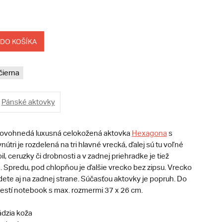
 DO KOŠÍKA
čierna
Pánské aktovky
ovohnedá luxusná celokožená aktovka
Hexagona
s
nútri je rozdelená na tri hlavné vrecká, ďalej sú tu voľné
l, ceruzky či drobnosti a v zadnej priehradke je tiež
. Spredu, pod chlopňou je ďalšie vrecko bez zipsu. Vrecko
ete aj na zadnej strane. Súčasťou aktovky je popruh. Do
estí notebook s max. rozmermi 37 x 26 cm.
dzia koža