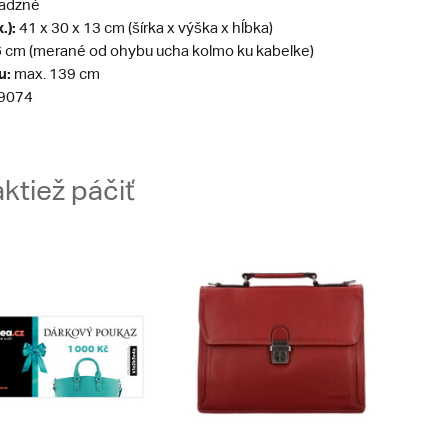
adzné
.):
41 x 30 x 13 cm (šírka x výška x hĺbka)
 cm (merané od ohybu ucha kolmo ku kabelke)
u:
max. 139 cm
9074
ktiež páčiť