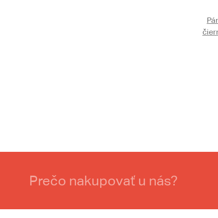
Pá
čier
Prečo nakupovať u nás?