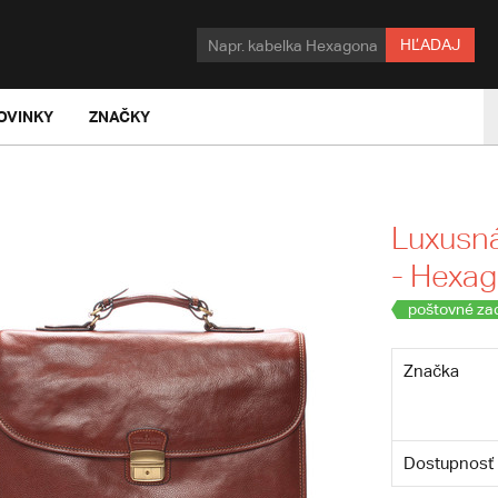
HĽADAJ
OVINKY
ZNAČKY
Luxusn
- Hexa
poštovné za
Značka
Dostupnosť