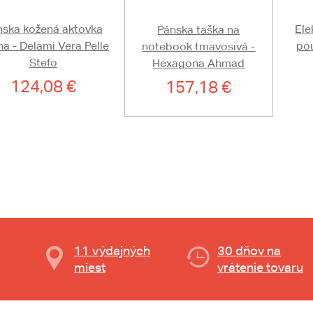
nska kožená aktovka
Ele
Pánska taška na
na - Delami Vera Pelle
pou
notebook tmavosivá -
Stefo
Hexagona Ahmad
124,08 €
157,18 €
11 výdajných
30 dňov na
miest
vrátenie tovaru