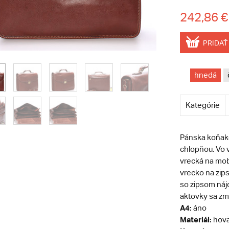
242,86 €
PRIDAŤ
hnedá
Kategórie
Pánska koňak
chlopňou. Vo v
vrecká na mobi
vrecko na zips
so zipsom nájd
aktovky sa zm
A4:
áno
Materiál:
hovä