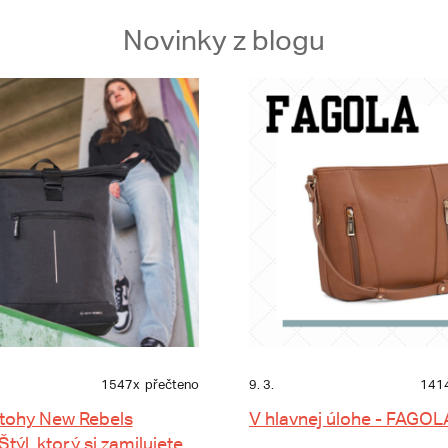
Novinky z blogu
1547x
přečteno
9. 3.
141
tohy New Rebels
V hlavnej úlohe - FAGOL
 Štýl, ktorý si zamilujete