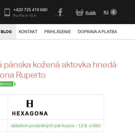
+420 725 419 680
Kč
€
Košík
Po-Pia 9-15 h
BLOG
KONTAKT
PRIHLÁSENIE
DOPRAVA A PLATBA
á pánska kožená aktovka hnedá
gona Ruperto
darmo
skladom posledných pár kusov - 12.8. u Vás!