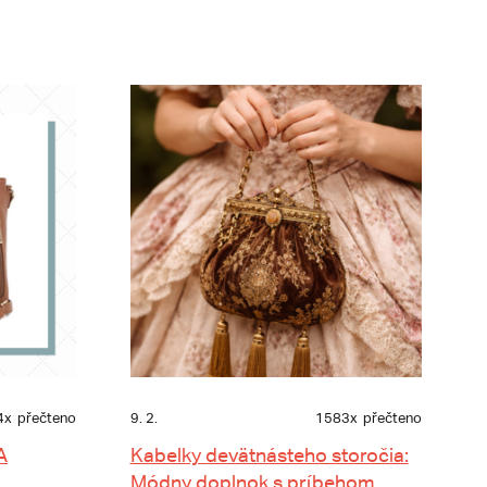
4x
přečteno
9. 2.
1583x
přečteno
A
Kabelky devätnásteho storočia:
Módny doplnok s príbehom