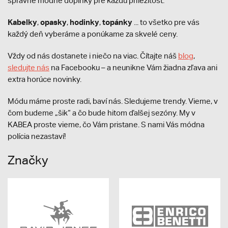
správne módne doplnky pre každú príležitosť.
Kabelky
opasky
hodinky
topánky
,
,
,
... to všetko pre vás
každý deň vyberáme a ponúkame za skvelé ceny.
Vždy od nás dostanete i niečo na viac. Čítajte náš
blog
,
sledujte nás
na Facebooku – a neunikne Vám žiadna zľava ani
extra horúce novinky.
Módu máme proste radi, baví nás. Sledujeme trendy. Vieme, v
čom budeme „šik“ a čo bude hitom ďalšej sezóny. My v
KABEA proste vieme, čo Vám pristane. S nami Vás módna
polícia nezastaví!
Značky