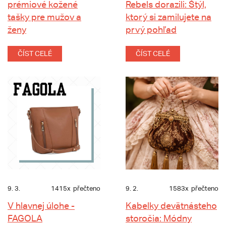
prémiové kožené
Rebels dorazili: Štýl,
tašky pre mužov a
ktorý si zamilujete na
ženy
prvý pohľad
ČÍST CELÉ
ČÍST CELÉ
9. 3.
1415x
přečteno
9. 2.
1583x
přečteno
V hlavnej úlohe -
Kabelky devätnásteho
FAGOLA
storočia: Módny