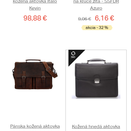
kožená aktovka Italo
na kľúče žltá - SSFDR
Kevin
Azuro
98,88 €
6,16 €
9,06 €
akcia - 32 %
Pánska kožená aktovka
Kožená hnedá aktovka