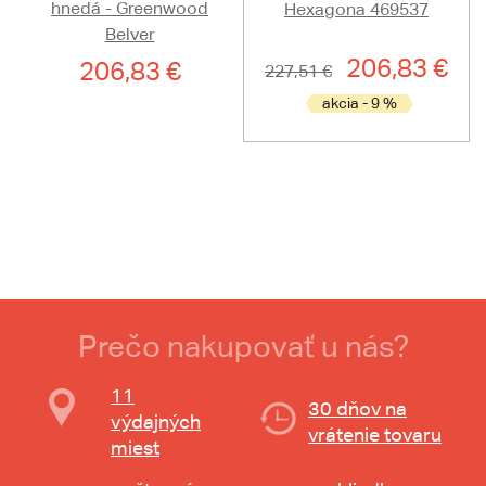
hnedá - Greenwood
Hexagona 469537
Belver
206,83 €
206,83 €
227,51 €
akcia - 9 %
Prečo nakupovať u nás?
11
30 dňov na
výdajných
vrátenie tovaru
miest