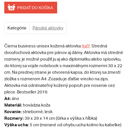
PRIDAŤ DO KOŠÍKA
Kategórie
Pánské aktovky
Čierna business unisex kožená aktovka
ItalY
. Stredná
dvoufochová aktovka pre pánov aj dámy. Aktovka má stredné
rozmery, je možné použiť ju aj ako diplomatku alebo spisovku,
do ktorej sa vojde notebook s maximálnymi rozmermi 30 x 22
cm. Na prednej strane je otvorená kapsa, do ktorej sa zmestí
zložka s rozmerom A4. Zozadu je ďalšie vrecko na zips.
Aktovka má odnímateľný kožený popruh pre nosenie cez
plece. Bestseller 2016.
A4:
áno
Materiál:
hovädzia koža
Kovanie:
strieborné, lesk
Rozmery:
39 x 29 x 14 cm (šírka x výška x hĺbka)
Výška ucha:
5 cm (merané od ohybu ucha kolmo ku kabelke)