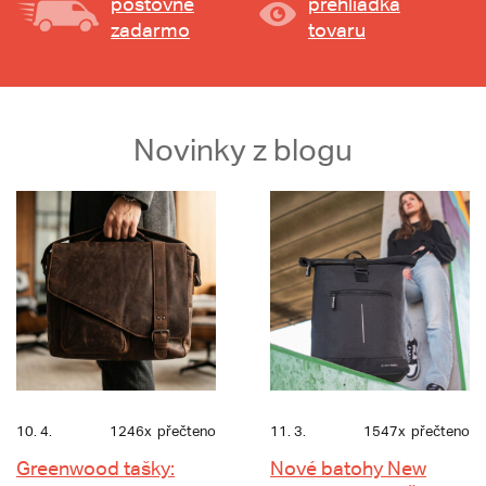
poštovné
prehliadka
zadarmo
tovaru
Novinky z blogu
10. 4.
1246x
přečteno
11. 3.
1547x
přečteno
Greenwood tašky:
Nové batohy New