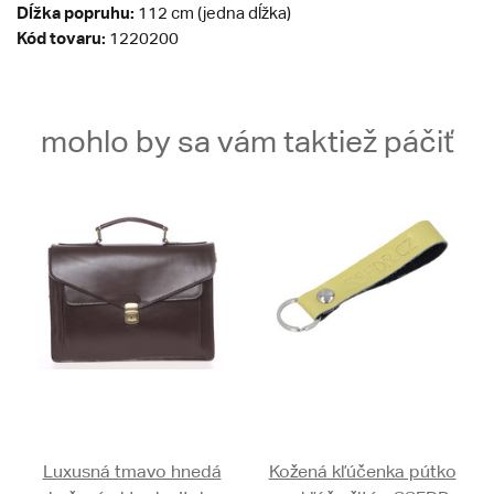
Dĺžka popruhu:
112 cm (jedna dĺžka)
Kód tovaru:
1220200
mohlo by sa vám taktiež páčiť
Luxusná tmavo hnedá
Kožená kľúčenka pútko