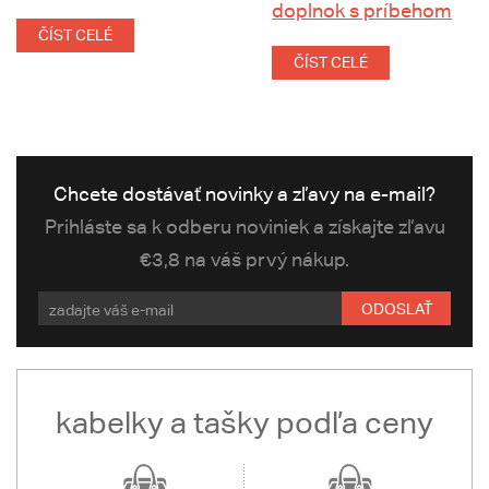
doplnok s príbehom
ČÍST CELÉ
ČÍST CELÉ
Chcete dostávať novinky a zľavy na e-mail?
Prihláste sa k odberu noviniek a získajte zľavu
€3,8 na váš prvý nákup.
ODOSLAŤ
kabelky a tašky podľa ceny