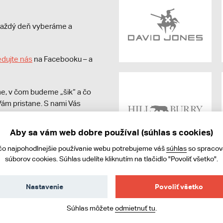
s každý deň vyberáme a
edujte nás
na Facebooku – a
e, v čom budeme „šik“ a čo
ám pristane. S nami Vás
Aby sa vám web dobre používal (súhlas s cookies)
čo najpohodlnejšie používanie webu potrebujeme váš
súhlas
so spraco
súborov cookies. Súhlas udelíte kliknutím na tlačidlo "Povoliť všetko".
Nastavenie
Povoliť všetko
ies
Súhlas môžete
odmietnuť tu
.