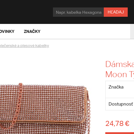
HĽADAJ
OVINKY
ZNAČKY
lečenské a plesové kabelky
Dámska 
Moon Ty
Značka
Dostupnosť
24,78 €