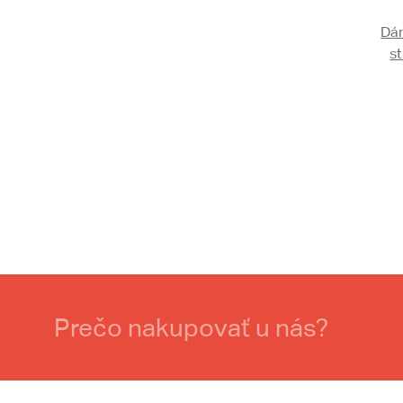
Dám
st
Prečo nakupovať u nás?