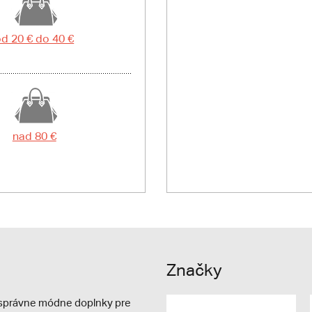
d 20 € do 40 €
nad 80 €
Značky
e správne módne doplnky pre