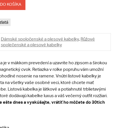
 DO KOŠÍKA
zlatá
Dámské spoločenské a plesové kabelky
,
Růžové
společenské a plesové kabelky
ka je v mäkkom prevedení a uzavrite ho zipsom a širokou
agnetický cvok. Retiazka v rolke popruhu vám umožní
ohodlné nosenie na ramene. Vnútri listové kabelky je
ta na všetky vaše osobné veci, ktoré chcete mať
ebe. Listová kabelka je látkové a potiahnuté trblietavými
oré dodávajú kabelke luxus a váš večerný outfit rozžiari.
e ešte dnes a vyskúšajte, vrátiť ho môžete do 30tich
etika