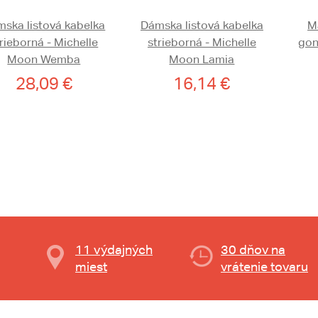
ska listová kabelka
Dámska listová kabelka
Ma
rieborná - Michelle
strieborná - Michelle
gon
Moon Wemba
Moon Lamia
28,09 €
16,14 €
11 výdajných
30 dňov na
miest
vrátenie tovaru