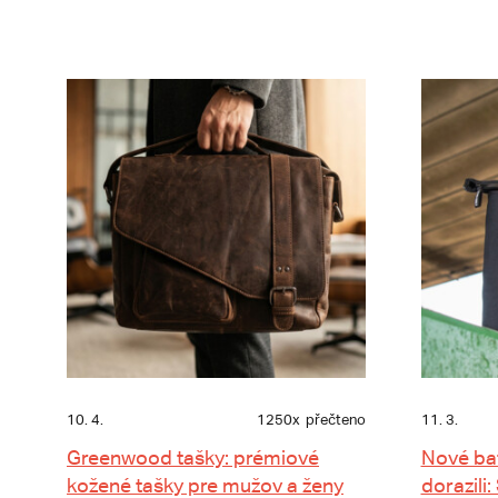
10. 4.
1250x
přečteno
11. 3.
Greenwood tašky: prémiové
Nové ba
kožené tašky pre mužov a ženy
dorazili: