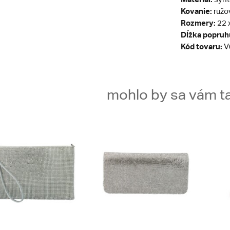
Kovanie:
ružo
Rozmery:
22 x
Dĺžka popruh
Kód tovaru:
V
mohlo by sa vám ta