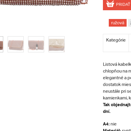
PRIDAŤ
ružová
Kategórie
Listová kabel
chlopňou na m
elegantné a p
dostatok mies
neustále pri s
kamienkami, kt
Tak objednajt
dní.
A4:
nie
Materiál:
synt