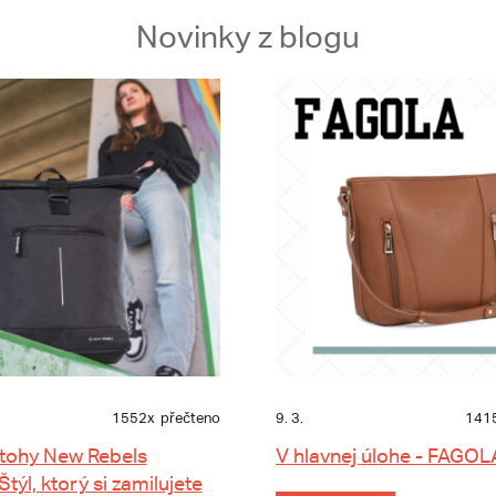
Novinky z blogu
1552x
přečteno
9. 3.
141
tohy New Rebels
V hlavnej úlohe - FAGOL
 Štýl, ktorý si zamilujete