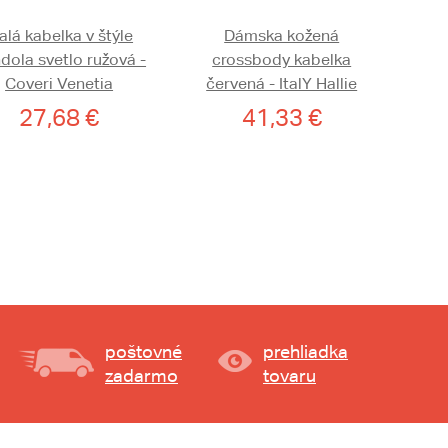
lá kabelka v štýle
Dámska kožená
dola svetlo ružová -
crossbody kabelka
Coveri Venetia
červená - ItalY Hallie
27,68 €
41,33 €
poštovné
prehliadka
zadarmo
tovaru