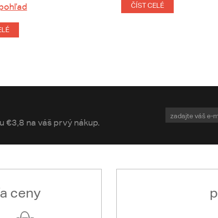
 pohľad
ČÍST CELÉ
ELÉ
vu €3,8 na váš prvý nákup.
ľa ceny
p