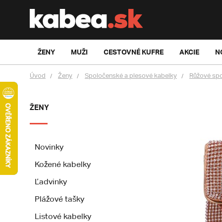
ŽENY
MUŽI
CESTOVNÉ KUFRE
AKCIE
N
Úvod
Ženy
Spoločenské a plesové kabelky
Růžové spo
ŽENY
Novinky
Kožené kabelky
Ľadvinky
Plážové tašky
Listové kabelky