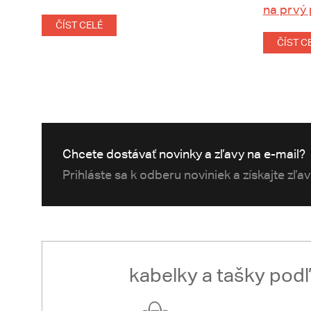
na prvý
ČÍST CELÉ
ČÍST C
Chcete dostávať novinky a zľavy na e-mail?
Prihláste sa k odberu noviniek a získajte zľa
kabelky a tašky pod