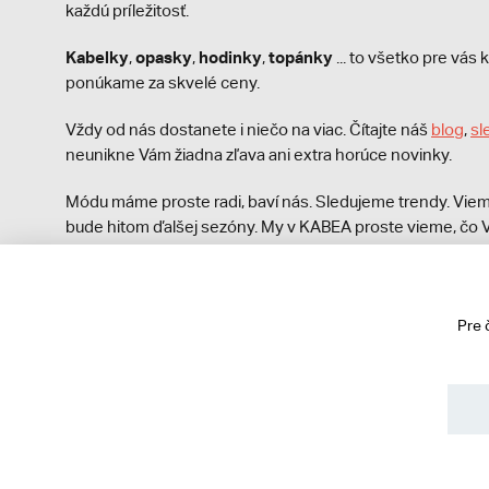
každú príležitosť.
Kabelky
opasky
hodinky
topánky
,
,
,
... to všetko pre vá
ponúkame za skvelé ceny.
Vždy od nás dostanete i niečo na viac. Čítajte náš
blog
,
sl
neunikne Vám žiadna zľava ani extra horúce novinky.
Módu máme proste radi, baví nás. Sledujeme trendy. Viem
bude hitom ďalšej sezóny. My v KABEA proste vieme, čo V
módna polícia nezastaví!
Pre 
© 2013 - 2026 kabea.cz
Obchodné podmienky
Ochrana osobných údajov
Cook