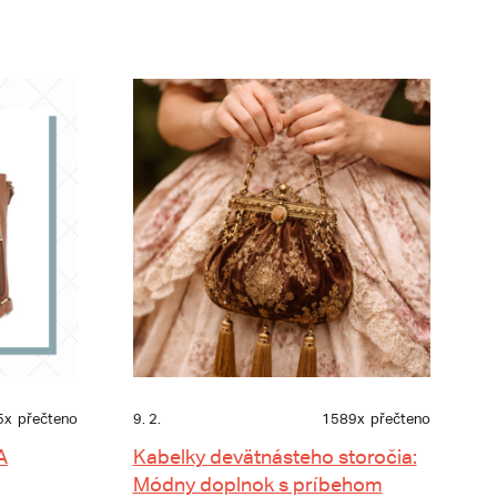
5x
přečteno
9. 2.
1589x
přečteno
A
Kabelky devätnásteho storočia:
Módny doplnok s príbehom