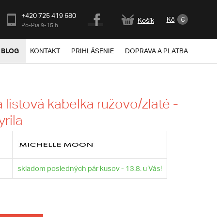
+420 725 419 680
Kč
€
Košík
Po-Pia 9-15 h
BLOG
KONTAKT
PRIHLÁSENIE
DOPRAVA A PLATBA
listová kabelka ružovo/zlaté -
rila
skladom posledných pár kusov - 13.8. u Vás!