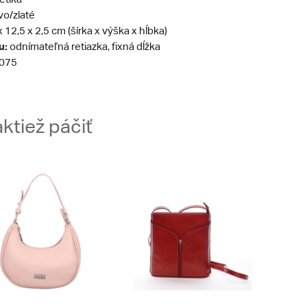
vo/zlaté
 12,5 x 2,5 cm (šírka x výška x hĺbka)
u:
odnímateľná retiazka, fixná dĺžka
075
ktiež páčiť