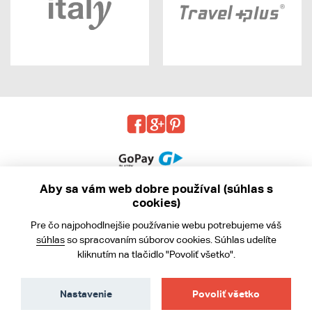
Aby sa vám web dobre používal (súhlas s
cookies)
© 2013 - 2026 kabea.cz
Pre čo najpohodlnejšie používanie webu potrebujeme váš
Obchodné podmienky
súhlas
so spracovaním súborov cookies. Súhlas udelíte
kliknutím na tlačidlo "Povoliť všetko".
Ochrana osobných údajov
Cookies
Nastavenie
Povoliť všetko