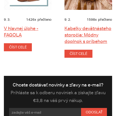
9. 3.
1426x
přečteno
9. 2.
1598x
přečteno
V hlavnej úlohe -
Kabelky devätnásteho
FAGOLA
storočia: Módny
doplnok s príbehom
ČÍST CELÉ
ČÍST CELÉ
Chcete dostávať novinky a zľavy na e-mail?
Prihláste sa k odberu noviniek a získajte zľavu
€3,8 na váš prvý nákup.
ODOSLAŤ