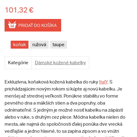
101,32 €
PRIDAŤ DO KOŠÍKA
koňak
ružová
taupe
Kategórie
Dámské kožené kabelky
Exkluzívna, koňaková kožená kabelka do ruky
ItalY
. S
prichádzajúcim novým rokom si kúpte aj novú kabelku. Je
menšej až strednej veľkosti. Ponúkne stabilitu vo forme
pevného dna a mäkších stien a dva popruhy, oba
odnímateľné. S jedným je možné nosiť kabelku na zápästí
alebo v ruke, s druhým cez plece. Módna kabelka nielen do
mesta, ale najmä do spoločnosti ďalej ponúka dve vrecká
vedľajšie a jedno hlavné, to sa zapína zipsom a vo vnútri