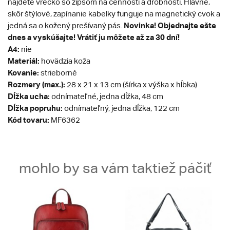
nájdete vrecko so zipsom na cennosti a drobnosti. Hlavné,
skôr štýlové, zapínanie kabelky funguje na magnetický cvok a
Novinka!
Objednajte ešte
jedná sa o kožený prešívaný pás.
dnes a vyskúšajte! Vrátiť ju môžete až za 30 dní!
A4:
nie
Materiál:
hovädzia koža
Kovanie:
strieborné
Rozmery (max.):
28 x 21 x 13 cm (šírka x výška x hĺbka)
Dĺžka ucha:
odnímateľné, jedna dĺžka, 48 cm
Dĺžka popruhu:
odnímateľný, jedna dĺžka, 122 cm
Kód tovaru:
MF6362
mohlo by sa vám taktiež páčiť