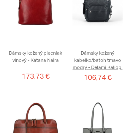
Dámsky kožený plecniak
Dámsky kožený
vínový - Katana Naira
kabelko/batoh tmavo
modrý - Delami Kaliopi
173,73 €
106,74 €