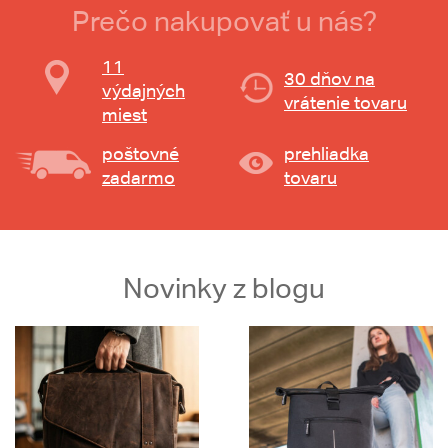
Prečo nakupovať u nás?
11
30 dňov na
výdajných
vrátenie tovaru
miest
poštovné
prehliadka
zadarmo
tovaru
Novinky z blogu