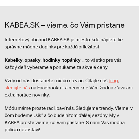
KABEA.SK – vieme, čo Vám pristane
Internetový obchod KABEA.SK je miesto, kde nájdete tie
správne módne doplnky pre každú príležitosť.
Kabelky
opasky
hodinky
topánky
,
,
,
... to všetko pre vás
každý deň vyberáme a ponúkame za skvelé ceny.
Vždy od nás dostanete i niečo na viac. Čítajte náš
blog
,
sledujte nás
na Facebooku – a neunikne Vám žiadna zľava ani
extra horúce novinky.
Módu máme proste radi, baví nás. Sledujeme trendy. Vieme, v
čom budeme „šik“ a čo bude hitom ďalšej sezóny. My v
KABEA proste vieme, čo Vám pristane. S nami Vás módna
polícia nezastaví!