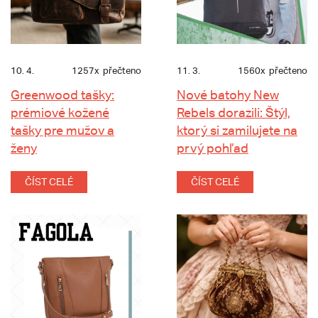
10. 4.
1257x
přečteno
11. 3.
1560x
přečteno
Greenwood tašky:
Nové batohy New
prémiové kožené
Rebels dorazili: Štýl,
tašky pre mužov a
ktorý si zamilujete na
ženy
prvý pohľad
ČÍST CELÉ
ČÍST CELÉ