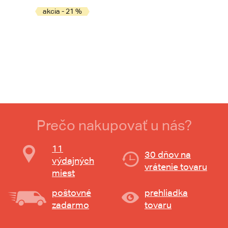
akcia - 21 %
Prečo nakupovať u nás?
11
30 dňov na
výdajných
vrátenie tovaru
miest
poštovné
prehliadka
zadarmo
tovaru