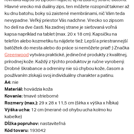
Hlavné vrecko má duálny zips, ten môžete rozopnúť takmer až
ku dnu batohu, boky sú zaistené membránami, nič Vám teda
nevypadne. Veľký priestor Vás nadchne. Vrecko so zipsom
ho delí na dve časti. Na zadnej strane je sieťovaná voľná
kapsa napríklad na tablet (max. 20 x 18 cm). Kapsičku na
telefón alebo kozmetiku tu nájdete tiež. Lepší a priestrannejší
batôžtek do mesta alebo do práce si nemôžete priať! :) Značka
Greenwood
vytvára praktické, jedinečné produkty z kvalitnej,
prírodnej kože. Každý z týchto produktov je ručne vyrobený.
Drobné škrabance a odreniny nie sú chybou kože, časom a
používaním získajú svoj individuálny charakter a patinu.
A4:
nie
Materiál:
hovädzia koža
Kovanie:
tmavé strieborné
Rozmery (max.):
29 x 28 x 11,5 cm (šírka x výška x hĺbka)
Výška ucha:
12 cm (merané od ohybu ucha kolmo ku
kabelke)
Dĺžka popruhov:
nastaviteľná
Kód tovaru:
193042