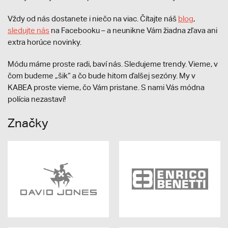
Vždy od nás dostanete i niečo na viac. Čítajte náš
blog
,
sledujte nás
na Facebooku – a neunikne Vám žiadna zľava ani
extra horúce novinky.
Módu máme proste radi, baví nás. Sledujeme trendy. Vieme, v
čom budeme „šik“ a čo bude hitom ďalšej sezóny. My v
KABEA proste vieme, čo Vám pristane. S nami Vás módna
polícia nezastaví!
Značky