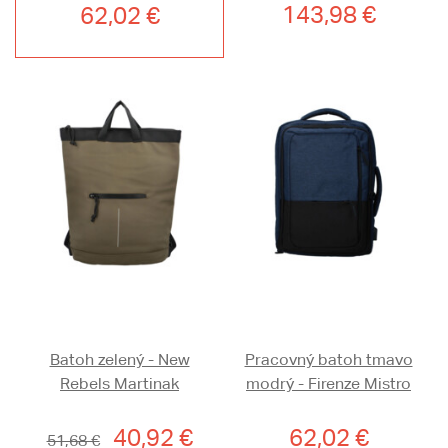
143,98 €
62,02 €
Batoh zelený - New
Pracovný batoh tmavo
Rebels Martinak
modrý - Firenze Mistro
40,92 €
62,02 €
51,68 €