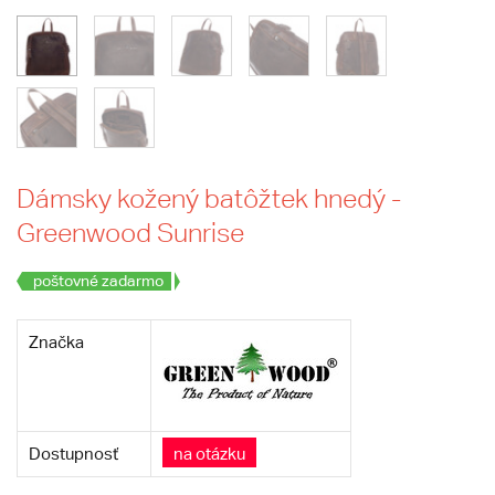
Dámsky kožený batôžtek hnedý -
Greenwood Sunrise
poštovné zadarmo
Značka
Dostupnosť
na otázku