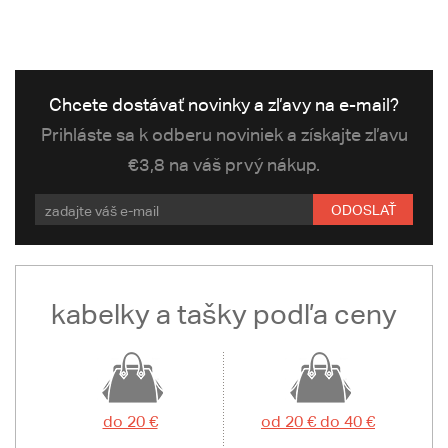
Chcete dostávať novinky a zľavy na e-mail?
Prihláste sa k odberu noviniek a získajte zľavu
€3,8 na váš prvý nákup.
ODOSLAŤ
kabelky a tašky podľa ceny
do 20 €
od 20 € do 40 €