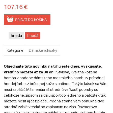
107,16 €
PRIDAŤ DO KOŠÍKA
hnedá
hnedá
Kategórie
Dámské ruksaky
Objednajte túto novinku na trhu ešte dnes, vyskúšajte,
vrátiť ho môžete až za 30 dní!
Štýlová, kvalitná kožená
bomba v podobe dámskeho mestského batohu v prírodnej
hnedej farbe, z brúsenej kože s patinou. Takýto kúsok sa Vám
musí zapáčiť. Má menšiu až strednú veľkosť, popruhy sú
celokožené, zipsom sa dajú spojiť do jedného a batôžtek tak
môžete nosiť aj cez plece. Predná strana Vám ponúkne dve
stredné zvislé vrecká so zapínaním na zips. Rozmerovo
rovnakú kapsu so zipsom nájdete aj na zadnej strane batohu.