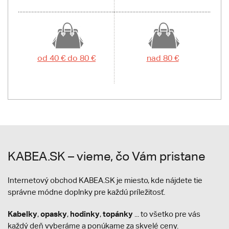
od 40 € do 80 €
nad 80 €
KABEA.SK – vieme, čo Vám pristane
Internetový obchod KABEA.SK je miesto, kde nájdete tie
správne módne doplnky pre každú príležitosť.
Kabelky
opasky
hodinky
topánky
,
,
,
... to všetko pre vás
každý deň vyberáme a ponúkame za skvelé ceny.