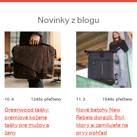
Novinky z blogu
10. 4.
1245x
přečteno
11. 3.
1546x
přečteno
Greenwood tašky:
Nové batohy New
prémiové kožené
Rebels dorazili: Štýl,
tašky pre mužov a
ktorý si zamilujete na
ženy
prvý pohľad