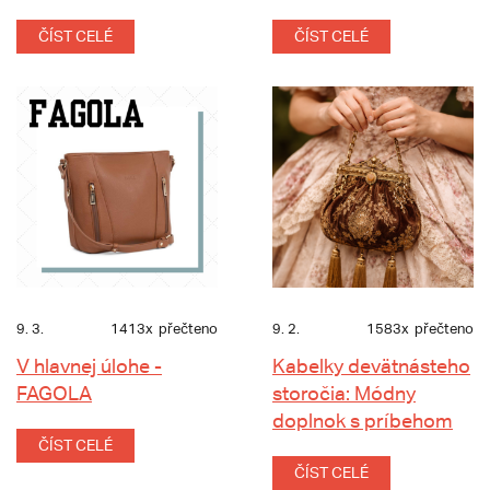
ČÍST CELÉ
ČÍST CELÉ
9. 3.
1413x
přečteno
9. 2.
1583x
přečteno
V hlavnej úlohe -
Kabelky devätnásteho
FAGOLA
storočia: Módny
doplnok s príbehom
ČÍST CELÉ
ČÍST CELÉ