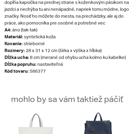
dopĺňa kapsička na prednej strane s koženkovým pásikom na
jazdci a nechýba tu ani nenápadné, napriek tomu módne, logo
značky. Nosiť ho môžete do mesta, na prechádzky, ale aj do
práce, ako pomocníka pre osobné a potrebné vec
A4:
áno (tak-tak)
Materiál:
syntetická koža
Kovanie:
strieborné
Rozmery:
28 x 31 x 12 cm (šírka x výška x hĺbka)
Dĺžka ucha:
8 cm (merané od ohybu ucha kolmo ku kabelke)
Dĺžka popruhu:
nastaviteľná
Kód tovaru:
586377
mohlo by sa vám taktiež páčiť