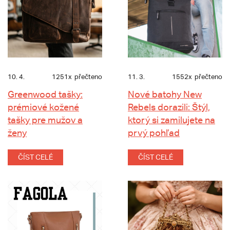
10. 4.
1251x
přečteno
11. 3.
1552x
přečteno
Greenwood tašky:
Nové batohy New
prémiové kožené
Rebels dorazili: Štýl,
tašky pre mužov a
ktorý si zamilujete na
ženy
prvý pohľad
ČÍST CELÉ
ČÍST CELÉ