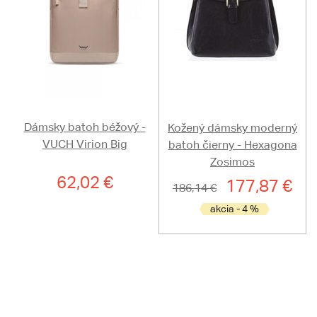
Dámsky batoh béžový -
Kožený dámsky moderný
VUCH Virion Big
batoh čierny - Hexagona
Zosimos
62,02 €
177,87 €
186,14 €
akcia - 4 %