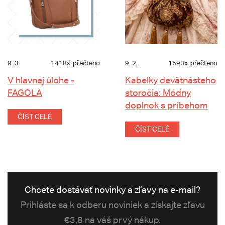
9. 3.
1418x
přečteno
9. 2.
1593x
přečteno
V hlavnej úlohe -
Kabelky devätnásteho
FAGOLA
storočia: Módny
doplnok s príbehom
ČÍST CELÉ
ČÍST CELÉ
Chcete dostávať novinky a zľavy na e-mail?
Prihláste sa k odberu noviniek a získajte zľavu
€3,8 na váš prvý nákup.