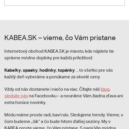
KABEA.SK – vieme, čo Vám pristane
Internetový obchod KABEA.SK je miesto, kde nájdete tie
správne módne doplnky pre každú príležitosť.
Kabelky
opasky
hodinky
topánky
,
,
,
... to všetko pre vás
každý deň vyberáme a ponúkame za skvelé ceny.
Vždy od nás dostanete i niečo na viac. Čítajte náš
blog
,
sledujte nás
na Facebooku – a neunikne Vám žiadna zľava ani
extra horúce novinky.
Módu máme proste radi, baví nás. Sledujeme trendy. Vieme, v
čom budeme „šik“ a čo bude hitom ďalšej sezóny. My v
KABEA proste vieme, čo Vám pristane. S nami Vás módna