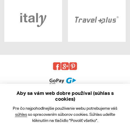
Aby sa vám web dobre používal (súhlas s
cookies)
© 2013 - 2026 kabea.cz
Pre čo najpohodlnejšie používanie webu potrebujeme váš
Obchodné podmienky
súhlas
so spracovaním súborov cookies. Súhlas udelíte
kliknutím na tlačidlo "Povoliť všetko".
Ochrana osobných údajov
Cookies