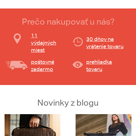
Prečo nakupovať u nás?
11
30 dňov na
výdajných
vrátenie tovaru
miest
poštovné
prehliadka
zadarmo
tovaru
Novinky z blogu