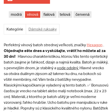
modrá
vínová
fialová
telová
červená
Kategórie
Dámské ruksaky
Perfektný vínový batoh strednej veľkosti, značky
Hexagon
.
Objednajte ešte dnes a vyskúšajte, vrátiť ho môžete až za
30 dní!
Hlavnou charakteristikou, ktorou Vás tento syntetický
batoh zaujme je ľahkosť, dizajn a najmä kvalita. Batoh je mäkký,
s pevnejším dnom, je stabilný a
vode odolný.
Hlavné vrecko
sa otvára duálnym zipsom až takmer ku dnu, na bokoch sú
všité membrány, nič Vám teda z batôžky nevypadne.
Klasickými kapsičkami je vyladený aj tento batoh. ✅ Bonusovú
časťou je vrecko na tablet alebo malý notebook (max. 22 x 23
cm). Materiál, z ktorého je batoh ušitý je veľmi moderne
vzorovaný, ľahko hrubšie. Ucho batohu pre manipuláciu v ruke
je hladké. Popruhy sú z klasického kvalitného nylonu. Batôžtek