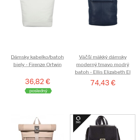
Dámsky kabelko/batoh
Väčší mäkký dámsky
biely - Firenze Ortwin
moderný tmavo modrý
batoh - Ellis Elizabeth El
36,82 €
74,43 €
posledný