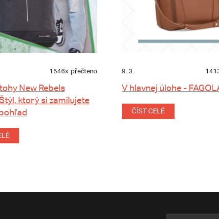
1546x
přečteno
9. 3.
141
tohy New Rebels
V hlavnej úlohe - FAGOL
 Štýl, ktorý si zamilujete
 pohľad
ČÍST CELÉ
ELÉ