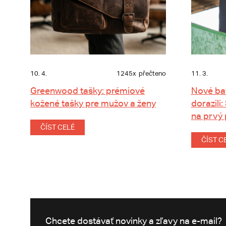
10. 4.
1245x
přečteno
11. 3.
Greenwood tašky: prémiové
Nové ba
kožené tašky pre mužov a ženy
dorazili:
na prvý
ČÍST CELÉ
ČÍST C
Chcete dostávať novinky a zľavy na e-mail?