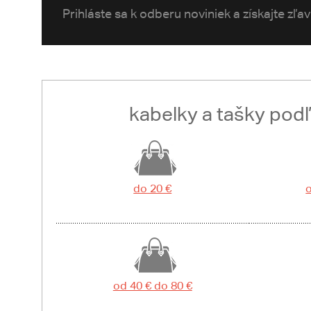
Prihláste sa k odberu noviniek a získajte zľa
kabelky a tašky pod
do 20 €
o
od 40 € do 80 €