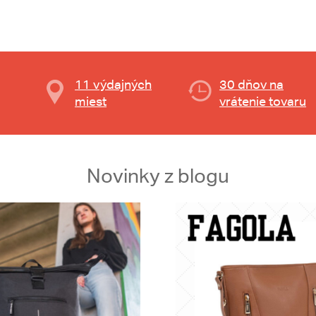
11 výdajných
30 dňov na
miest
vrátenie tovaru
Novinky z blogu