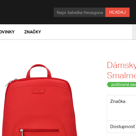
HĽADAJ
OVINKY
ZNAČKY
Dámsky
Smalme
poštovné za
Značka
Dostupnosť