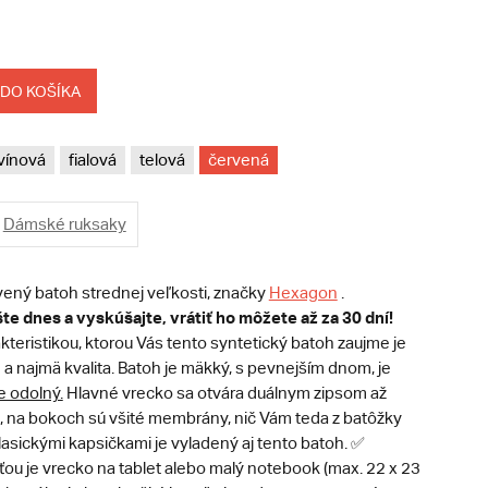
 DO KOŠÍKA
vínová
fialová
telová
červená
Dámské ruksaky
vený batoh strednej veľkosti, značky
Hexagon
.
te dnes a vyskúšajte, vrátiť ho môžete až za 30 dní!
teristikou, ktorou Vás tento syntetický batoh zaujme je
n a najmä kvalita. Batoh je mäkký, s pevnejším dnom, je
 odolný.
Hlavné vrecko sa otvára duálnym zipsom až
, na bokoch sú všité membrány, nič Vám teda z batôžky
asickými kapsičkami je vyladený aj tento batoh. ✅
ou je vrecko na tablet alebo malý notebook (max. 22 x 23