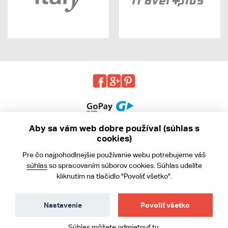
Aby sa vám web dobre používal (súhlas s
cookies)
© 2013 - 2026 kabea.cz
Pre čo najpohodlnejšie používanie webu potrebujeme váš
Obchodné podmienky
súhlas
so spracovaním súborov cookies. Súhlas udelíte
kliknutím na tlačidlo "Povoliť všetko".
Ochrana osobných údajov
Cookies
Nastavenie
Povoliť všetko
Súhlas môžete
odmietnuť tu
.