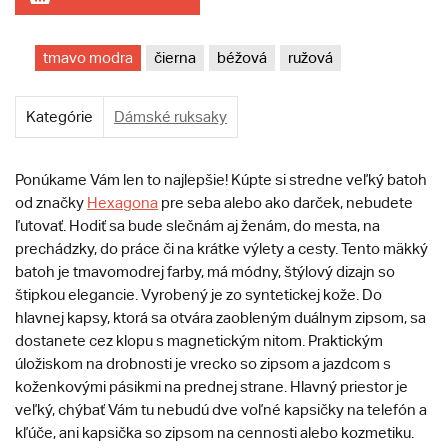
tmavo modra
čierna
béžová
ružová
Kategórie
Dámské ruksaky
Ponúkame Vám len to najlepšie! Kúpte si stredne veľký batoh
od značky
Hexagona
pre seba alebo ako darček, nebudete
ľutovať. Hodiť sa bude slečnám aj ženám, do mesta, na
prechádzky, do práce či na krátke výlety a cesty. Tento mäkký
batoh je tmavomodrej farby, má módny, štýlový dizajn so
štipkou elegancie. Vyrobený je zo syntetickej kože. Do
hlavnej kapsy, ktorá sa otvára zaobleným duálnym zipsom, sa
dostanete cez klopu s magnetickým nitom. Praktickým
úložiskom na drobnosti je vrecko so zipsom a jazdcom s
koženkovými pásikmi na prednej strane. Hlavný priestor je
veľký, chýbať Vám tu nebudú dve voľné kapsičky na telefón a
kľúče, ani kapsička so zipsom na cennosti alebo kozmetiku.