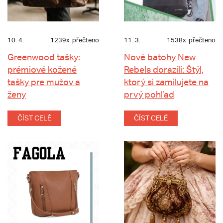
10. 4.
1239x
přečteno
11. 3.
1538x
přečteno
Greenwood tašky:
Nové batohy New
prémiové kožené
Rebels dorazili: Štýl,
tašky pre mužov a
ktorý si zamilujete na
ženy
prvý pohľad
ČÍST CELÉ
ČÍST CELÉ