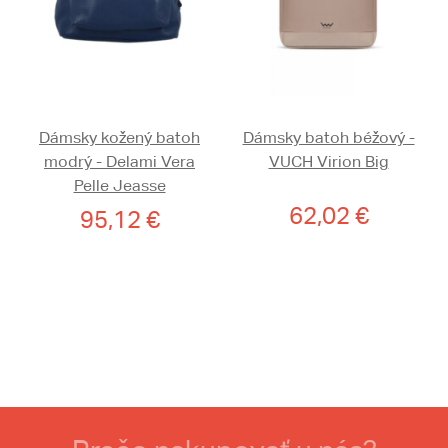
Dámsky kožený batoh
Dámsky batoh béžový -
modrý - Delami Vera
VUCH Virion Big
Pelle Jeasse
62,02 €
95,12 €