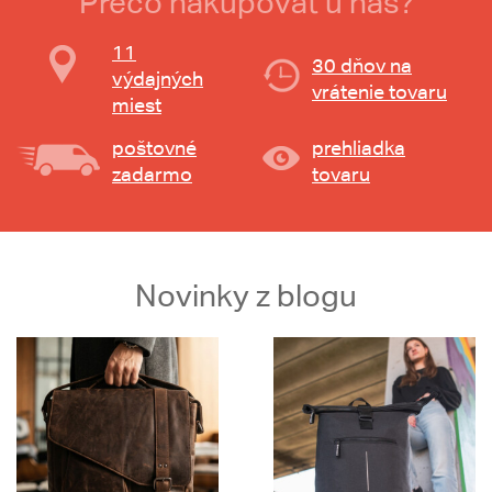
Prečo nakupovať u nás?
11
30 dňov na
výdajných
vrátenie tovaru
miest
poštovné
prehliadka
zadarmo
tovaru
Novinky z blogu