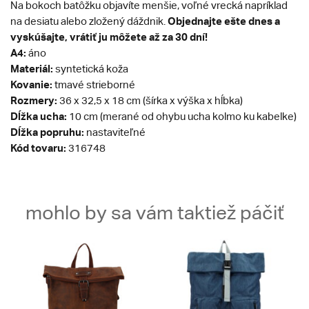
Na bokoch batôžku objavíte menšie, voľné vrecká napríklad
Objednajte ešte dnes a
na desiatu alebo zložený dáždnik.
vyskúšajte, vrátiť ju môžete až za 30 dní!
A4:
áno
Materiál:
syntetická koža
Kovanie:
tmavé strieborné
Rozmery:
36 x 32,5 x 18 cm (šírka x výška x hĺbka)
Dĺžka ucha:
10 cm (merané od ohybu ucha kolmo ku kabelke)
Dĺžka popruhu:
nastaviteľné
Kód tovaru:
316748
mohlo by sa vám taktiež páčiť