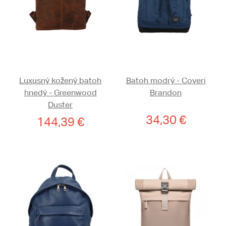
Luxusný kožený batoh
Batoh modrý - Coveri
hnedý - Greenwood
Brandon
Duster
34,30 €
144,39 €