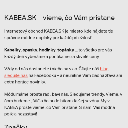
KABEA.SK – vieme, čo Vám pristane
Internetový obchod KABEA.SK je miesto, kde nájdete tie
správne módne doplnky pre každú príležitosť.
Kabelky
opasky
hodinky
topánky
,
,
,
... to všetko pre vás
každý deň vyberáme a ponúkame za skvelé ceny.
Vždy od nás dostanete i niečo na viac. Čítajte náš
blog
,
sledujte nás
na Facebooku – a neunikne Vám žiadna zľava ani
extra horúce novinky.
Módu máme proste radi, baví nás. Sledujeme trendy. Vieme, v
čom budeme „šik“ a čo bude hitom ďalšej sezóny. My v
KABEA proste vieme, čo Vám pristane. S nami Vás módna
polícia nezastaví!
Značky