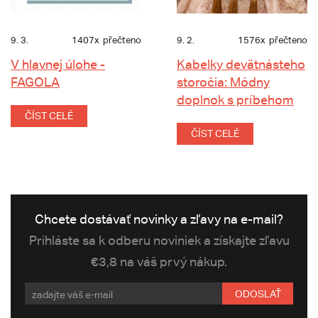
9. 3.
1407x
přečteno
9. 2.
1576x
přečteno
V hlavnej úlohe -
Kabelky devätnásteho
FAGOLA
storočia: Módny
doplnok s príbehom
ČÍST CELÉ
ČÍST CELÉ
Chcete dostávať novinky a zľavy na e-mail?
Prihláste sa k odberu noviniek a získajte zľavu
€3,8 na váš prvý nákup.
ODOSLAŤ