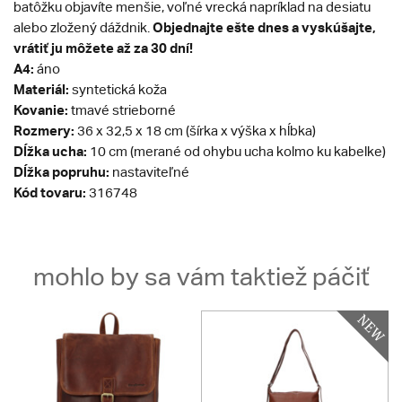
batôžku objavíte menšie, voľné vrecká napríklad na desiatu
Objednajte ešte dnes a vyskúšajte,
alebo zložený dáždnik.
vrátiť ju môžete až za 30 dní!
A4:
áno
Materiál:
syntetická koža
Kovanie:
tmavé strieborné
Rozmery:
36 x 32,5 x 18 cm (šírka x výška x hĺbka)
Dĺžka ucha:
10 cm (merané od ohybu ucha kolmo ku kabelke)
Dĺžka popruhu:
nastaviteľné
Kód tovaru:
316748
mohlo by sa vám taktiež páčiť