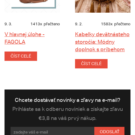
9. 3.
1413x
přečteno
9. 2.
1583x
přečteno
V hlavnej úlohe -
Kabelky devätnásteho
FAGOLA
storočia: Módny
doplnok s príbehom
ČÍST CELÉ
ČÍST CELÉ
Chcete dostávať novinky a zľavy na e-mail?
Prihláste sa k odberu noviniek a získajte zľavu
€3,8 na váš prvý nákup.
ODOSLAŤ