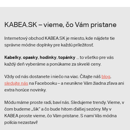
KABEA.SK – vieme, čo Vám pristane
Internetový obchod KABEA.SK je miesto, kde nájdete tie
správne módne doplnky pre každú príležitosť.
Kabelky
opasky
hodinky
topánky
,
,
,
... to všetko pre vás
každý deň vyberáme a ponúkame za skvelé ceny.
Vždy od nás dostanete i niečo na viac. Čítajte náš
blog
,
sledujte nás
na Facebooku – a neunikne Vám žiadna zľava ani
extra horúce novinky.
Módu máme proste radi, baví nás. Sledujeme trendy. Vieme, v
čom budeme „šik“ a čo bude hitom ďalšej sezóny. My v
KABEA proste vieme, čo Vám pristane. S nami Vás módna
polícia nezastaví!