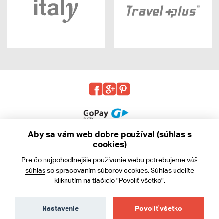
Aby sa vám web dobre používal (súhlas s
cookies)
© 2013 - 2026 kabea.cz
Pre čo najpohodlnejšie používanie webu potrebujeme váš
Obchodné podmienky
súhlas
so spracovaním súborov cookies. Súhlas udelíte
kliknutím na tlačidlo "Povoliť všetko".
Ochrana osobných údajov
Cookies
Nastavenie
Povoliť všetko