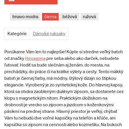
tmavo modra
čierna
béžová
ružová
Kategórie
Dámské ruksaky
Ponúkame Vám len to najlepšie! Kúpte si stredne veľký batoh
od značky
Hexagona
pre seba alebo ako darček, nebudete
ľutovať. Hodiť sa bude slečnám aj ženám, do mesta, na
prechádzky, do práce či na krátke výlety a cesty. Tento mäkký
batoh je čiernej farby, má módny, štýlový dizajn so štipkou
elegancie. Vyrobený je zo syntetickej kože. Do hlavnej kapsy,
ktorá sa otvára zaobleným duálnym zipsom, sa dostanete cez
klopu s magnetickým nitom. Praktickým úložiskom na
drobnosti je vrecko so zipsom a jazdcom s koženkovými
pásikmi na prednej strane. Hlavný priestor je veľký, chýbať
Vám tu nebudú dve voľné kapsičky na telefón a kľúče, ani
kapsička so zipsom na cennosti alebo kozmetiku. Na bokoch