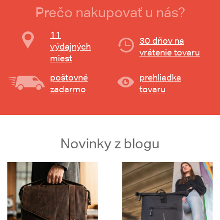
Prečo nakupovať u nás?
11
30 dňov na
výdajných
vrátenie tovaru
miest
poštovné
prehliadka
zadarmo
tovaru
Novinky z blogu