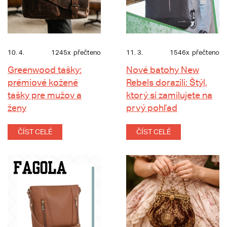
10. 4.
1245x
přečteno
11. 3.
1546x
přečteno
Greenwood tašky:
Nové batohy New
prémiové kožené
Rebels dorazili: Štýl,
tašky pre mužov a
ktorý si zamilujete na
ženy
prvý pohľad
ČÍST CELÉ
ČÍST CELÉ