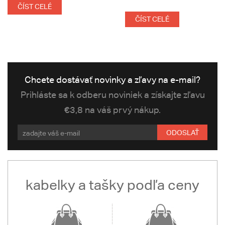
ČÍST CELÉ
ČÍST CELÉ
Chcete dostávať novinky a zľavy na e-mail?
Prihláste sa k odberu noviniek a získajte zľavu
€3,8 na váš prvý nákup.
ODOSLAŤ
kabelky a tašky podľa ceny