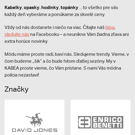
Kabelky
opasky
hodinky
topánky
,
,
,
... to všetko pre vás
každý deň vyberáme a ponúkame za skvelé ceny.
Vždy od nás dostanete i niečo na viac. Čítajte náš
blog
,
sledujte nás
na Facebooku – a neunikne Vám žiadna zľava ani
extra horúce novinky.
Módu máme proste radi, baví nás. Sledujeme trendy. Vieme, v
čom budeme „šik“ a čo bude hitom ďalšej sezóny. My v
KABEA proste vieme, čo Vám pristane. S nami Vás módna
polícia nezastaví!
Značky