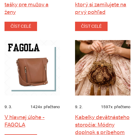
tašky pre mužov a
ktorý si zamilujete na
ženy
prvý pohľad
ČÍST CELÉ
ČÍST CELÉ
9. 3.
1424x
přečteno
9. 2.
1597x
přečteno
V hlavnej úlohe -
Kabelky devätnásteho
FAGOLA
storočia: Módny
doplnok s príbehom