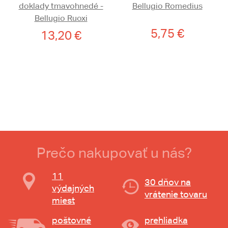
doklady tmavohnedé -
Bellugio Romedius
Bellugio Ruoxi
5,75 €
13,20 €
Prečo nakupovať u nás?
11
30 dňov na
výdajných
vrátenie tovaru
miest
poštovné
prehliadka