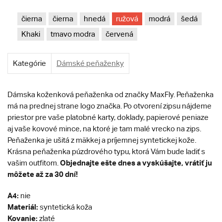
čierna
čierna
hnedá
ružová
modrá
šedá
Khaki
tmavo modra
červená
Kategórie
Dámské peňaženky
Dámska koženková peňaženka od značky MaxFly. Peňaženka
má na prednej strane logo značka. Po otvorení zipsu nájdeme
priestor pre vaše platobné karty, doklady, papierové peniaze
aj vaše kovové mince, na ktoré je tam malé vrecko na zips.
Peňaženka je ušitá z mäkkej a príjemnej syntetickej kože.
Krásna peňaženka púzdrového typu, ktorá Vám bude ladiť s
Objednajte ešte dnes a vyskúšajte, vrátiť ju
vašim outfitom.
môžete až za 30 dní!
A4:
nie
Materiál:
syntetická koža
Kovanie:
zlaté