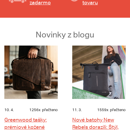
zadarmo
tovaru
Novinky z blogu
10. 4.
1256x
přečteno
11. 3.
1559x
přečteno
Greenwood tašky:
Nové batohy New
prémiové kožené
Rebels dorazili: Štýl,