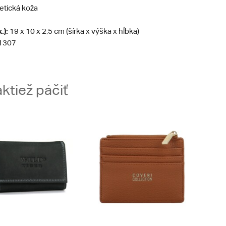
etická koža
.):
19 x 10 x 2,5 cm (šírka x výška x hĺbka)
1307
ktiež páčiť