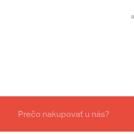
p
Prečo nakupovať u nás?