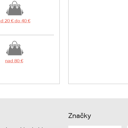
d 20 € do 40 €
nad 80 €
Značky