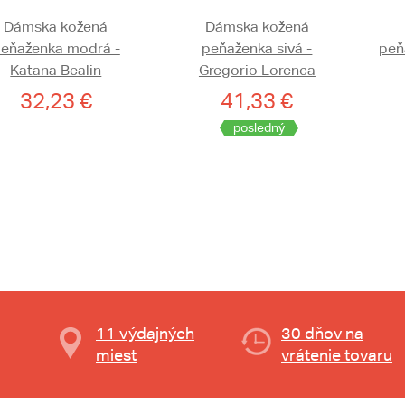
Dámska kožená
Dámska kožená
eňaženka modrá -
peňaženka sivá -
peň
Katana Bealin
Gregorio Lorenca
32,23 €
41,33 €
posledný
11 výdajných
30 dňov na
miest
vrátenie tovaru