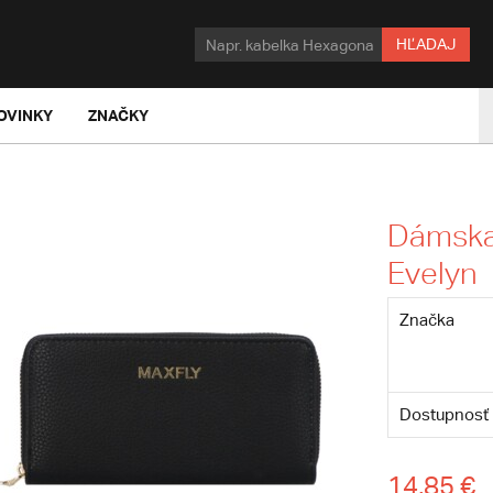
HĽADAJ
OVINKY
ZNAČKY
Dámska 
Evelyn
Značka
Dostupnosť
14,85 €