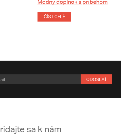
Módny doplnok s príbehom
ČÍST CELÉ
ODOSLAŤ
ridajte sa k nám