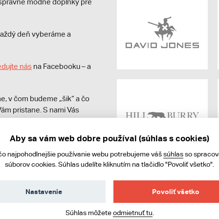
e správne módne doplnky pre
s každý deň vyberáme a
edujte nás
na Facebooku – a
e, v čom budeme „šik“ a čo
ám pristane. S nami Vás
Aby sa vám web dobre používal (súhlas s cookies)
čo najpohodlnejšie používanie webu potrebujeme váš
súhlas
so spraco
súborov cookies. Súhlas udelíte kliknutím na tlačidlo "Povoliť všetko".
Nastavenie
Povoliť všetko
ies
Súhlas môžete
odmietnuť tu
.