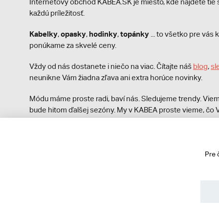
Internetový obchod KABEA.SK je miesto, kde nájdete ti
každú príležitosť.
Kabelky
opasky
hodinky
topánky
,
,
,
... to všetko pre vá
ponúkame za skvelé ceny.
Vždy od nás dostanete i niečo na viac. Čítajte náš
blog
,
sl
neunikne Vám žiadna zľava ani extra horúce novinky.
Módu máme proste radi, baví nás. Sledujeme trendy. Viem
bude hitom ďalšej sezóny. My v KABEA proste vieme, čo V
módna polícia nezastaví!
Pre 
© 2013 - 2026 kabea.cz
Obchodné podmienky
Ochrana osobných údajov
Cook