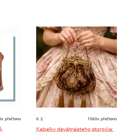
3x
přečteno
9. 2.
1583x
přečteno
A
Kabelky devätnásteho storočia: