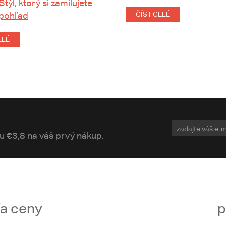
 Štýl, ktorý si zamilujete
 pohľad
ČÍST CELÉ
ELÉ
vu €3,8 na váš prvý nákup.
ľa ceny
p