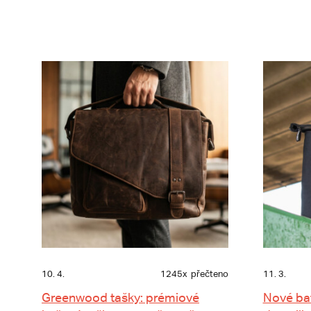
10. 4.
1245x
přečteno
11. 3.
Greenwood tašky: prémiové
Nové ba