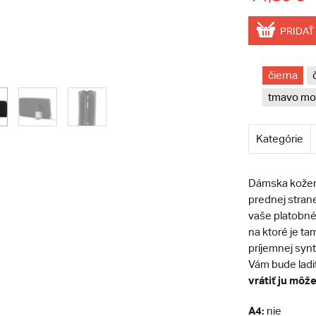
PRIDAŤ
čierna
tmavo mo
Kategórie
Dámska kožen
prednej strane
vaše platobné
na ktoré je ta
príjemnej syn
Vám bude ladiť
vrátiť ju môže
A4:
nie