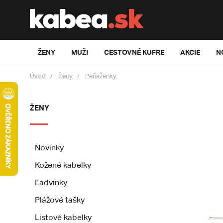
ŽENY
MUŽI
CESTOVNÉ KUFRE
AKCIE
N
Úvod
Ženy
Peňaženky
ŽENY
Novinky
Kožené kabelky
Ľadvinky
Plážové tašky
Listové kabelky