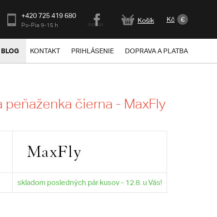
+420 725 419 680
Kč
€
Košík
Po-Pia 9-15 h
BLOG
KONTAKT
PRIHLÁSENIE
DOPRAVA A PLATBA
peňaženka čierna - MaxFly
skladom posledných pár kusov - 12.8. u Vás!