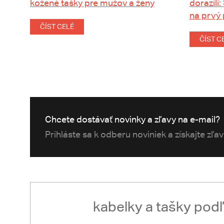
kožené tašky pre mužov a ženy
dorazili:
na prvý
ČÍST CELÉ
ČÍST C
Chcete dostávať novinky a zľavy na e-mail?
Prihláste sa k odberu noviniek a získajte zľa
kabelky a tašky pod