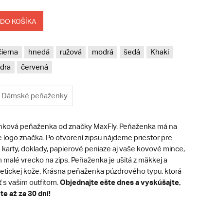
 DO KOŠÍKA
čierna
hnedá
ružová
modrá
šedá
Khaki
dra
červená
Dámské peňaženky
ková peňaženka od značky MaxFly. Peňaženka má na
 logo značka. Po otvorení zipsu nájdeme priestor pre
 karty, doklady, papierové peniaze aj vaše kovové mince,
m malé vrecko na zips. Peňaženka je ušitá z mäkkej a
tetickej kože. Krásna peňaženka púzdrového typu, ktorá
Objednajte ešte dnes a vyskúšajte,
 s vašim outfitom.
te až za 30 dní!