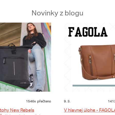
Novinky z blogu
1546x
přečteno
9. 3.
141
tohy New Rebels
V hlavnej úlohe - FAGOL