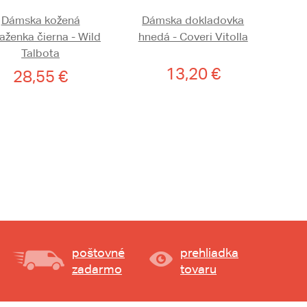
Dámska kožená
Dámska dokladovka
aženka čierna - Wild
hnedá - Coveri Vitolla
Talbota
13,20 €
28,55 €
poštovné
prehliadka
zadarmo
tovaru