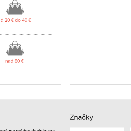
d 20 € do 40 €
nad 80 €
Značky
e správne módne doplnky pre