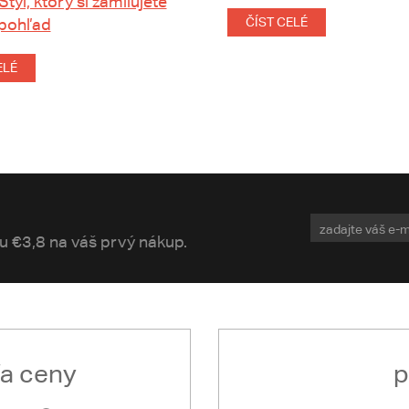
 Štýl, ktorý si zamilujete
 pohľad
ČÍST CELÉ
ELÉ
vu €3,8 na váš prvý nákup.
ľa ceny
p