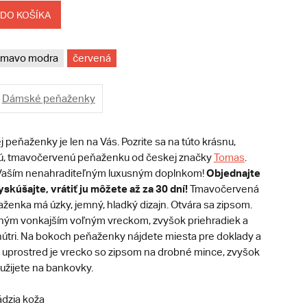
 DO KOŠÍKA
tmavo modra
červená
Dámské peňaženky
peňaženky je len na Vás. Pozrite sa na túto krásnu,
nú, tmavočervenú peňaženku od českej značky
Tomas
.
Objednajte
 Vaším nenahraditeľným luxusným doplnkom!
skúšajte, vrátiť ju môžete až za 30 dní!
Tmavočervená
ženka má úzky, jemný, hladký dizajn. Otvára sa zipsom.
ným vonkajším voľným vreckom, zvyšok priehradiek a
vnútri. Na bokoch peňaženky nájdete miesta pre doklady a
y, uprostred je vrecko so zipsom na drobné mince, zvyšok
užijete na bankovky.
dzia koža