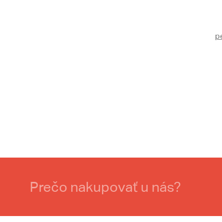
p
Prečo nakupovať u nás?