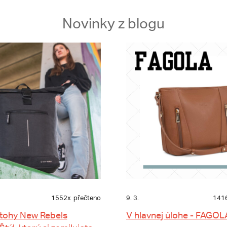
Novinky z blogu
1552x
přečteno
9. 3.
141
tohy New Rebels
V hlavnej úlohe - FAGOL