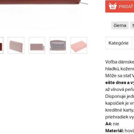
PRIDAŤ
čierna
Kategórie
Voľba dámskej 
hladkú, kože
Môže sa stať
ešte dnes a vy
až vínová peňa
Disponuje jed
kapsičiek je 
kreditné kart
priehradiek vy
A4:
nie
Materiál:
hovä