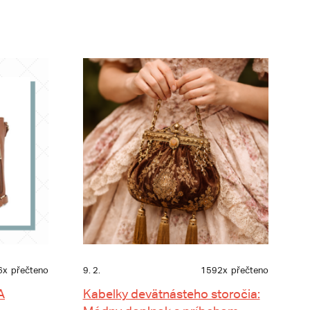
6x
přečteno
9. 2.
1592x
přečteno
A
Kabelky devätnásteho storočia: