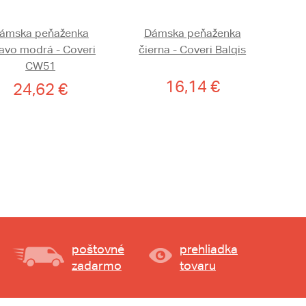
ámska peňaženka
Dámska peňaženka
avo modrá - Coveri
čierna - Coveri Balqis
CW51
16,14 €
24,62 €
poštovné
prehliadka
zadarmo
tovaru