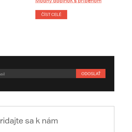
Módny doplnok s príbehom
ČÍST CELÉ
ODOSLAŤ
ridajte sa k nám