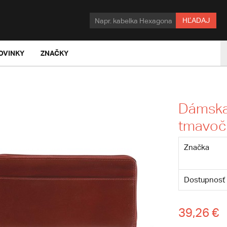
HĽADAJ
OVINKY
ZNAČKY
Dámska
tmavoč
Značka
Dostupnosť
39,26 €