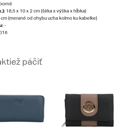
eborné
.):
18,5 x 10 x 2 cm (šírka x výška x hĺbka)
 cm (merané od ohybu ucha kolmo ku kabelke)
u:
-
016
ktiež páčiť