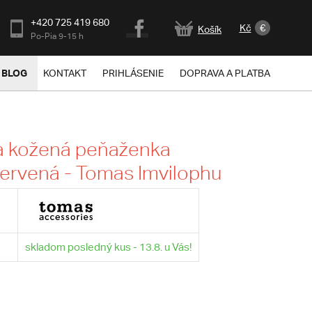
+420 725 419 680
Kč
€
Košík
Po-Pia 9-15 h
BLOG
KONTAKT
PRIHLÁSENIE
DOPRAVA A PLATBA
 kožená peňaženka
ervená - Tomas Imvilophu
skladom posledný kus - 13.8. u Vás!