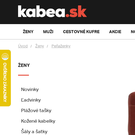
ŽENY
MUŽI
CESTOVNÉ KUFRE
AKCIE
N
Úvod
Ženy
Peňaženky
ŽENY
Novinky
Ľadvinky
Plážové tašky
Kožené kabelky
Šály a šatky