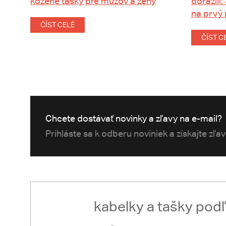
kožené tašky pre mužov a ženy
dorazili:
na prvý
ČÍST CELÉ
ČÍST C
Chcete dostávať novinky a zľavy na e-mail?
Prihláste sa k odberu noviniek a získajte zľa
kabelky a tašky pod