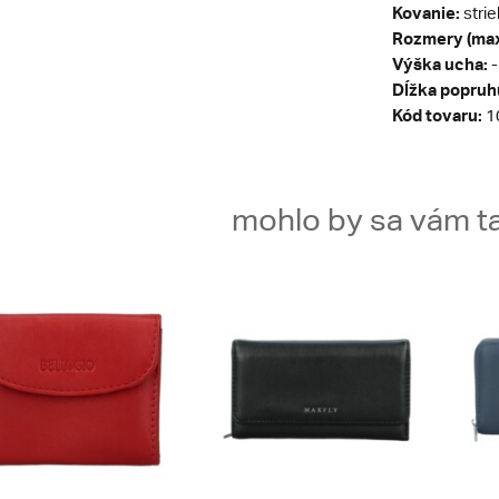
Kovanie:
stri
Rozmery (max
Výška ucha:
-
Dĺžka popruh
Kód tovaru:
1
mohlo by sa vám ta