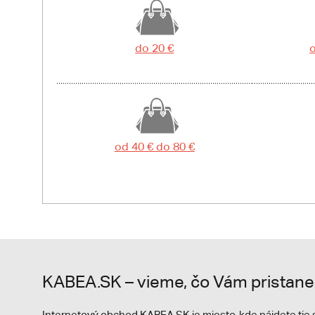
do 20 €
o
od 40 € do 80 €
KABEA.SK – vieme, čo Vám pristane
Internetový obchod KABEA.SK je miesto, kde nájdete ti