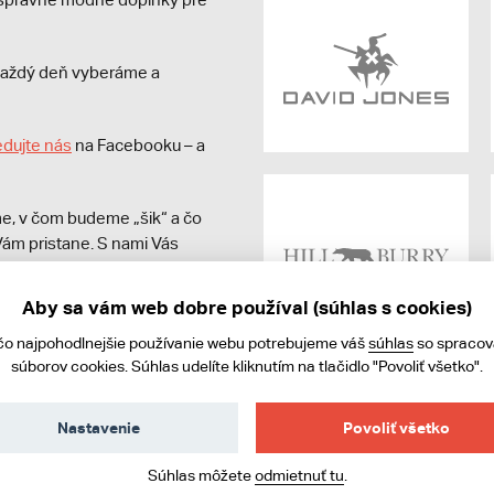
s každý deň vyberáme a
edujte nás
na Facebooku – a
e, v čom budeme „šik“ a čo
ám pristane. S nami Vás
Aby sa vám web dobre používal (súhlas s cookies)
čo najpohodlnejšie používanie webu potrebujeme váš
súhlas
so spraco
súborov cookies. Súhlas udelíte kliknutím na tlačidlo "Povoliť všetko".
Nastavenie
Povoliť všetko
ies
Súhlas môžete
odmietnuť tu
.