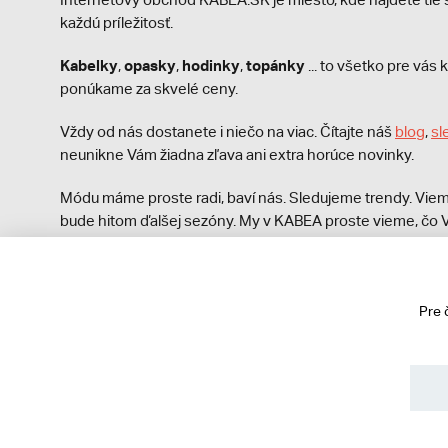
každú príležitosť.
Kabelky
opasky
hodinky
topánky
,
,
,
... to všetko pre vá
ponúkame za skvelé ceny.
Vždy od nás dostanete i niečo na viac. Čítajte náš
blog
,
sl
neunikne Vám žiadna zľava ani extra horúce novinky.
Módu máme proste radi, baví nás. Sledujeme trendy. Viem
bude hitom ďalšej sezóny. My v KABEA proste vieme, čo V
módna polícia nezastaví!
Pre 
© 2013 - 2026 kabea.cz
Obchodné podmienky
Ochrana osobných údajov
Cook