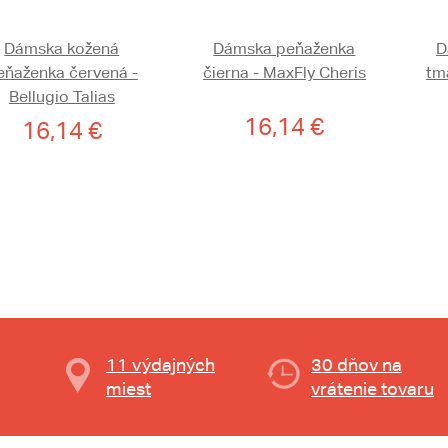
Dámska kožená
Dámska peňaženka
D
eňaženka červená -
čierna - MaxFly Cheris
tm
Bellugio Talias
16,14 €
16,14 €
11 výdajných
30 dňov na
miest
vrátenie tovaru