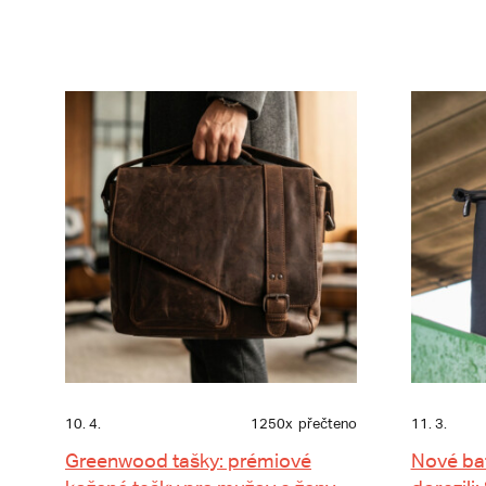
10. 4.
1250x
přečteno
11. 3.
Greenwood tašky: prémiové
Nové ba