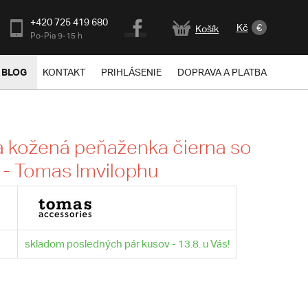
+420 725 419 680
Kč
€
Košík
Po-Pia 9-15 h
BLOG
KONTAKT
PRIHLÁSENIE
DOPRAVA A PLATBA
 kožená peňaženka čierna so
- Tomas Imvilophu
skladom posledných pár kusov - 13.8. u Vás!