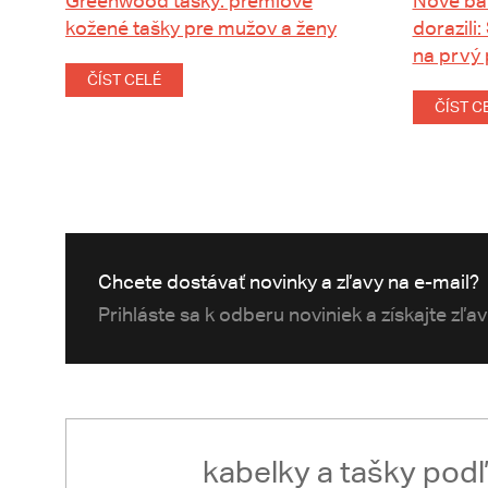
Greenwood tašky: prémiové
Nové ba
kožené tašky pre mužov a ženy
dorazili:
na prvý
ČÍST CELÉ
ČÍST C
Chcete dostávať novinky a zľavy na e-mail?
Prihláste sa k odberu noviniek a získajte zľa
kabelky a tašky pod