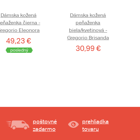
Dámska kožená
Dámska kožená
eňaženka čierna -
peňaženka
regorio Eleonora
biela/kvetinová -
Gregorio Brisanda
49,23 €
30,99 €
posledný
poštovné
prehliadka
zadarmo
tovaru