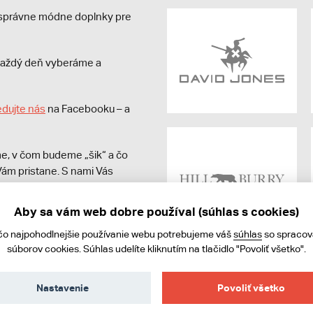
e správne módne doplnky pre
s každý deň vyberáme a
edujte nás
na Facebooku – a
e, v čom budeme „šik“ a čo
ám pristane. S nami Vás
Aby sa vám web dobre používal (súhlas s cookies)
čo najpohodlnejšie používanie webu potrebujeme váš
súhlas
so spraco
súborov cookies. Súhlas udelíte kliknutím na tlačidlo "Povoliť všetko".
Nastavenie
Povoliť všetko
ies