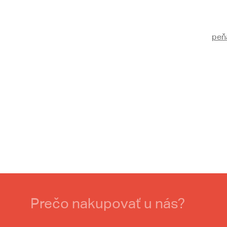
peň
Prečo nakupovať u nás?