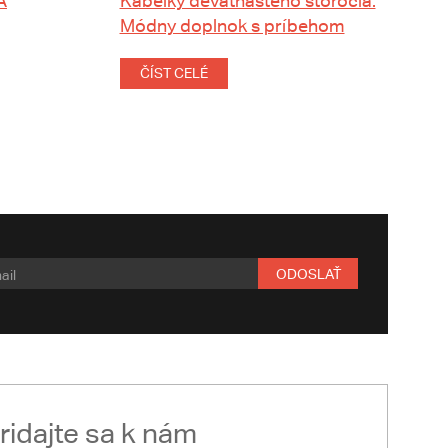
A
Kabelky devätnásteho storočia:
Módny doplnok s príbehom
ČÍST CELÉ
ODOSLAŤ
ridajte sa k nám