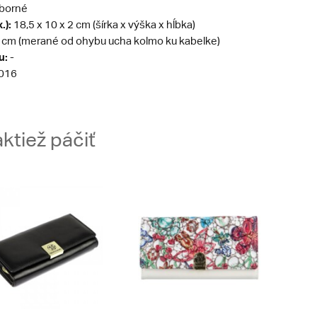
eborné
.):
18,5 x 10 x 2 cm (šírka x výška x hĺbka)
 cm (merané od ohybu ucha kolmo ku kabelke)
u:
-
016
ktiež páčiť