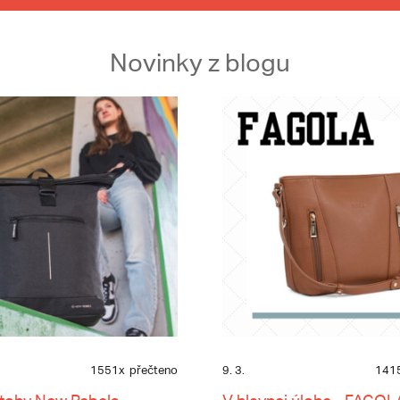
Novinky z blogu
1551x
přečteno
9. 3.
141