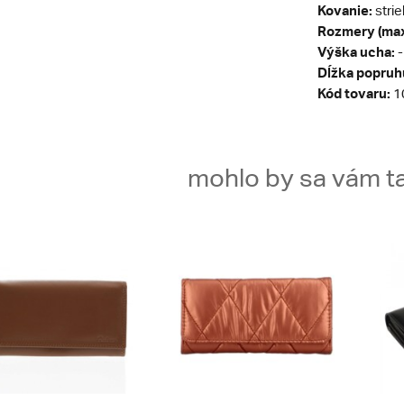
Kovanie:
stri
Rozmery (max
Výška ucha:
-
Dĺžka popruh
Kód tovaru:
1
mohlo by sa vám ta