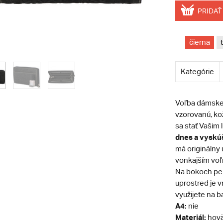
PRIDAŤ
čierna
Kategórie
Voľba dámskej 
vzorovanú, ko
sa stať Vaši
dnes a vyskúša
má originálny
vonkajším voľ
Na bokoch peň
uprostred je 
využijete na 
A4:
nie
Materiál:
hovä