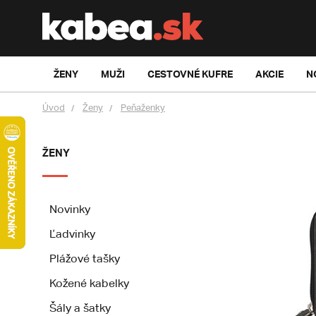
ŽENY
MUŽI
CESTOVNÉ KUFRE
AKCIE
N
Úvod
Ženy
Peňaženky
ŽENY
Novinky
Ľadvinky
Plážové tašky
Kožené kabelky
Šály a šatky