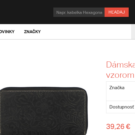
HĽADAJ
OVINKY
ZNAČKY
Dámska
vzorom 
Značka
Dostupnosť
39,26 €