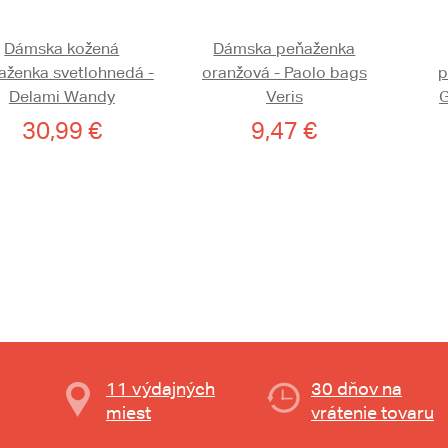
Dámska kožená
Dámska peňaženka
aženka svetlohnedá -
oranžová - Paolo bags
p
Delami Wandy
Veris
G
30,99 €
9,47 €
11 výdajných
30 dňov na
miest
vrátenie tovaru