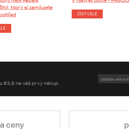
tohy New Rebels
V hlavnej úlohe - FAGOL
 Štýl, ktorý si zamilujete
 pohľad
ČÍST CELÉ
ELÉ
vu €3,8 na váš prvý nákup.
ľa ceny
p