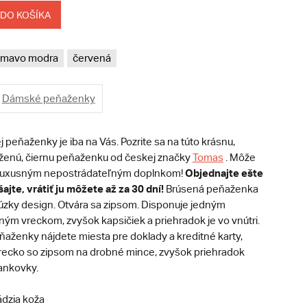
 DO KOŠÍKA
tmavo modra
červená
Dámské peňaženky
peňaženky je iba na Vás. Pozrite sa na túto krásnu,
ženú, čiernu peňaženku od českej značky
Tomas
. Môže
Objednajte ešte
m luxusným nepostrádateľným doplnkom!
jte, vrátiť ju môžete až za 30 dní!
Brúsená peňaženka
 úzky design. Otvára sa zipsom. Disponuje jedným
ným vreckom, zvyšok kapsičiek a priehradok je vo vnútri.
aženky nájdete miesta pre doklady a kreditné karty,
vrecko so zipsom na drobné mince, zvyšok priehradok
bankovky.
dzia koža