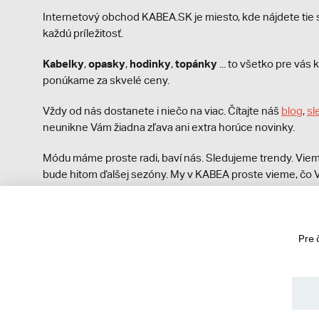
Internetový obchod KABEA.SK je miesto, kde nájdete ti
každú príležitosť.
Kabelky
opasky
hodinky
topánky
,
,
,
... to všetko pre vá
ponúkame za skvelé ceny.
Vždy od nás dostanete i niečo na viac. Čítajte náš
blog
,
sl
neunikne Vám žiadna zľava ani extra horúce novinky.
Módu máme proste radi, baví nás. Sledujeme trendy. Viem
bude hitom ďalšej sezóny. My v KABEA proste vieme, čo V
módna polícia nezastaví!
Pre 
© 2013 - 2026 kabea.cz
Obchodné podmienky
Ochrana osobných údajov
Cook