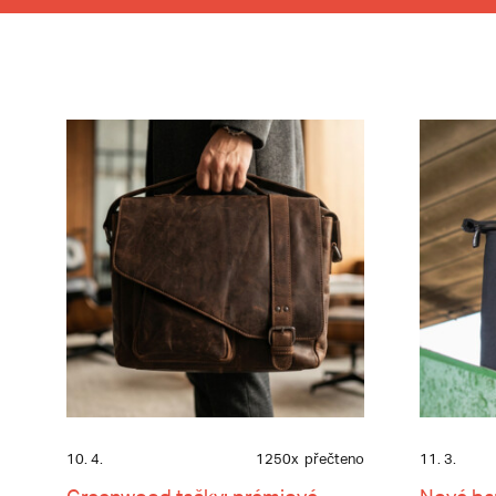
10. 4.
1250x
přečteno
11. 3.