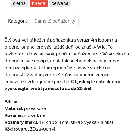
čierna
hnedá
červená
Kategórie
Dámské peňaženky
Štýlová, veľká kožená peňaženka s výrazným logom na
prednej strane, pre váš každý deň, od značky Wild. Po
roztvorení klopy na cvok, ponúka peňaženka veľké vrecko na
drobné mince na zips, dostatok priehradok na papierové
peniaze aj karty. Je tam aj menšie zipsové vrecko na
drobnosti. V zadnej vonkajšej časti otvorené vrecko.
Objednajte ešte dnes a
Peňaženku zdobí jemné prešitie.
vyskúšajte, vrátiť ju môžete až do 30 dní!
A4:
nie
Materiál:
pravá koža
Kovanie:
mosadzné
Rozmery (max.):
18 x 10 x 3 cm (šírka x výška x hĺbka)
Kód tovaru:
ZD28-064M