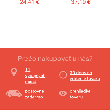
24,41 €
37,19 €
Prečo nakupovať u nás?
11
30 dňov na
výdajných
vrátenie tovaru
miest
poštovné
prehliadka
zadarmo
tovaru