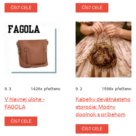
ČÍST CELÉ
ČÍST CELÉ
9. 3.
1426x
přečteno
9. 2.
1598x
přečteno
V hlavnej úlohe -
Kabelky devätnásteho
FAGOLA
storočia: Módny
doplnok s príbehom
ČÍST CELÉ
ČÍST CELÉ