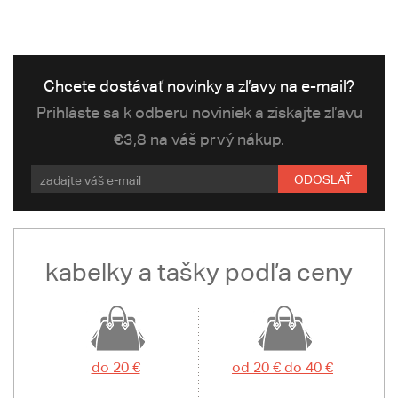
Chcete dostávať novinky a zľavy na e-mail?
Prihláste sa k odberu noviniek a získajte zľavu
€3,8 na váš prvý nákup.
ODOSLAŤ
kabelky a tašky podľa ceny
do 20 €
od 20 € do 40 €