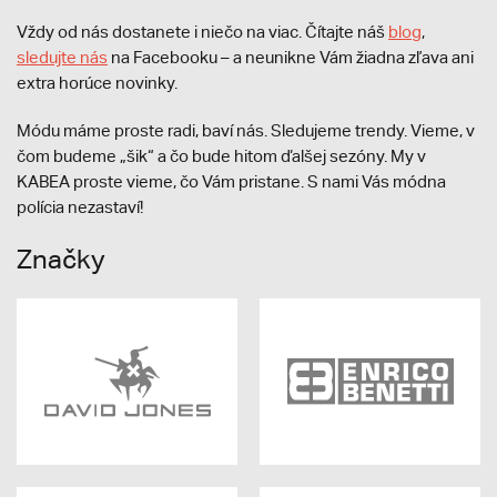
Vždy od nás dostanete i niečo na viac. Čítajte náš
blog
,
sledujte nás
na Facebooku – a neunikne Vám žiadna zľava ani
extra horúce novinky.
Módu máme proste radi, baví nás. Sledujeme trendy. Vieme, v
čom budeme „šik“ a čo bude hitom ďalšej sezóny. My v
KABEA proste vieme, čo Vám pristane. S nami Vás módna
polícia nezastaví!
Značky