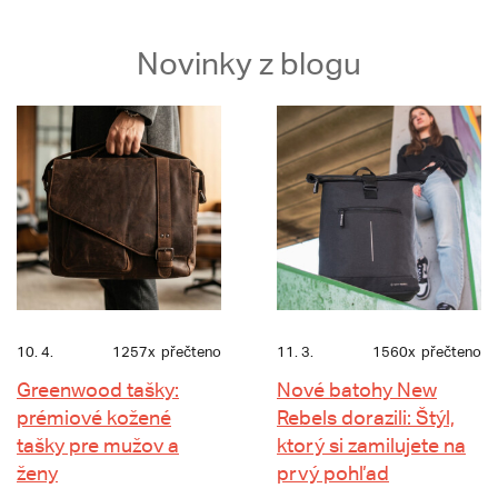
Novinky z blogu
10. 4.
1257x
přečteno
11. 3.
1560x
přečteno
Greenwood tašky:
Nové batohy New
prémiové kožené
Rebels dorazili: Štýl,
tašky pre mužov a
ktorý si zamilujete na
ženy
prvý pohľad