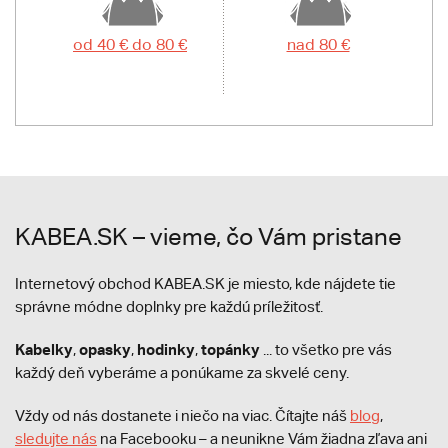
od 40 € do 80 €
nad 80 €
KABEA.SK – vieme, čo Vám pristane
Internetový obchod KABEA.SK je miesto, kde nájdete tie
správne módne doplnky pre každú príležitosť.
Kabelky
opasky
hodinky
topánky
,
,
,
... to všetko pre vás
každý deň vyberáme a ponúkame za skvelé ceny.
Vždy od nás dostanete i niečo na viac. Čítajte náš
blog
,
sledujte nás
na Facebooku – a neunikne Vám žiadna zľava ani