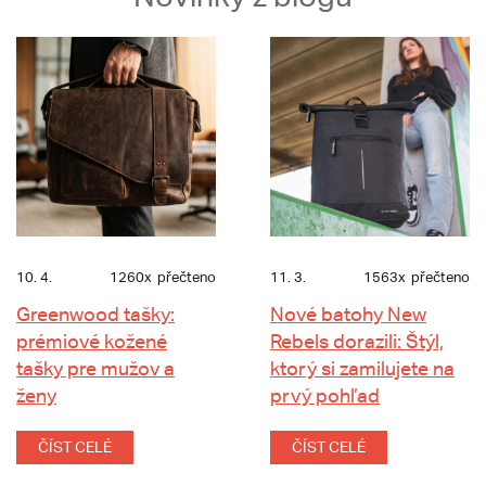
10. 4.
1260x
přečteno
11. 3.
1563x
přečteno
Greenwood tašky:
Nové batohy New
prémiové kožené
Rebels dorazili: Štýl,
tašky pre mužov a
ktorý si zamilujete na
ženy
prvý pohľad
ČÍST CELÉ
ČÍST CELÉ