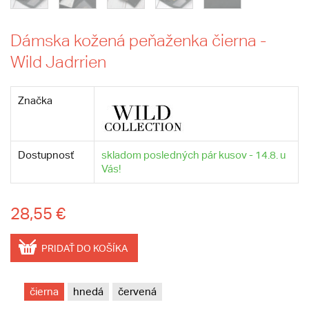
Dámska kožená peňaženka čierna -
Wild Jadrrien
Značka
Dostupnosť
skladom posledných pár kusov - 14.8. u
Vás!
28,55 €
PRIDAŤ DO KOŠÍKA
čierna
hnedá
červená