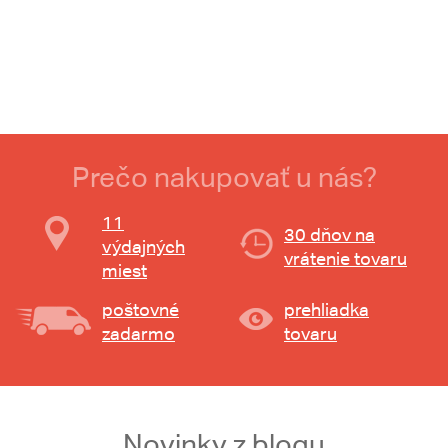
Prečo nakupovať u nás?
11
30 dňov na
výdajných
vrátenie tovaru
miest
poštovné
prehliadka
zadarmo
tovaru
Novinky z blogu