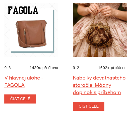
9. 3.
1430x
přečteno
9. 2.
1602x
přečteno
V hlavnej úlohe -
Kabelky devätnásteho
FAGOLA
storočia: Módny
doplnok s príbehom
ČÍST CELÉ
ČÍST CELÉ