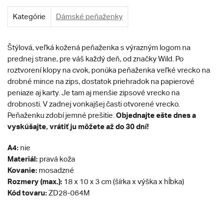
Kategórie
Dámské peňaženky
Štýlová, veľká kožená peňaženka s výrazným logom na
prednej strane, pre váš každý deň, od značky Wild. Po
roztvorení klopy na cvok, ponúka peňaženka veľké vrecko na
drobné mince na zips, dostatok priehradok na papierové
peniaze aj karty. Je tam aj menšie zipsové vrecko na
drobnosti. V zadnej vonkajšej časti otvorené vrecko.
Objednajte ešte dnes a
Peňaženku zdobí jemné prešitie.
vyskúšajte, vrátiť ju môžete až do 30 dní!
A4:
nie
Materiál:
pravá koža
Kovanie:
mosadzné
Rozmery (max.):
18 x 10 x 3 cm (šírka x výška x hĺbka)
Kód tovaru:
ZD28-064M