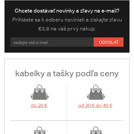
Chcete dostávať novinky a zľavy na e-mail?
Prihláste sa k odberu noviniek a získajte zľavu
€3,8 na váš prvý nákup.
ODOSLAŤ
kabelky a tašky podľa ceny
do 20 €
od 20 € do 40 €