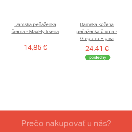
Dámska peňaženka
Dámska kožená
čierna - MaxFly Irsena
peňaženka čierna -
Gregorio Elgiva
14,85 €
24,41 €
posledný
Prečo nakupovať u nás?