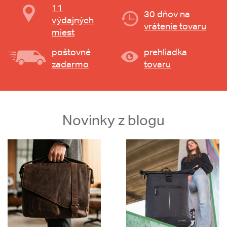
11
30 dňov na
výdajných
vrátenie tovaru
miest
poštovné
prehliadka
zadarmo
tovaru
Novinky z blogu