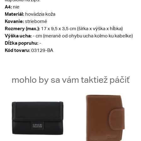
A4:
nie
Materiál:
hovädzia koža
Kovanie:
strieborné
Rozmery (max.):
17 x 9,5 x 3,5 cm (šírka x výška x hĺbka)
Výška ucha:
- cm (merané od ohybu ucha kolmo ku kabelke)
Dĺžka popruhu:
-
Kód tovaru:
03129-BA
mohlo by sa vám taktiež páčiť