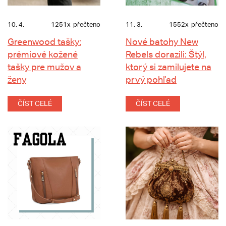
10. 4.
1251x
přečteno
11. 3.
1552x
přečteno
Greenwood tašky:
Nové batohy New
prémiové kožené
Rebels dorazili: Štýl,
tašky pre mužov a
ktorý si zamilujete na
ženy
prvý pohľad
ČÍST CELÉ
ČÍST CELÉ