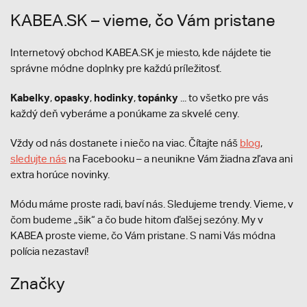
KABEA.SK – vieme, čo Vám pristane
Internetový obchod KABEA.SK je miesto, kde nájdete tie
správne módne doplnky pre každú príležitosť.
Kabelky
opasky
hodinky
topánky
,
,
,
... to všetko pre vás
každý deň vyberáme a ponúkame za skvelé ceny.
Vždy od nás dostanete i niečo na viac. Čítajte náš
blog
,
sledujte nás
na Facebooku – a neunikne Vám žiadna zľava ani
extra horúce novinky.
Módu máme proste radi, baví nás. Sledujeme trendy. Vieme, v
čom budeme „šik“ a čo bude hitom ďalšej sezóny. My v
KABEA proste vieme, čo Vám pristane. S nami Vás módna
polícia nezastaví!
Značky