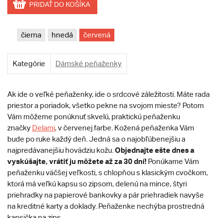
PRIDAŤ DO KOŠÍKA
čierna
hnedá
červená
Kategórie
Dámské peňaženky
Ak ide o veľké peňaženky, ide o srdcové záležitosti. Máte rada
priestor a poriadok, všetko pekne na svojom mieste? Potom
Vám môžeme ponúknuť skvelú, praktickú peňaženku
značky
Delami
, v červenej farbe. Kožená peňaženka Vám
bude po ruke každý deň. Jedná sa o najobľúbenejšiu a
Objednajte ešte dnes a
najpredávanejšiu hovädziu kožu.
vyskúšajte, vrátiť ju môžete až za 30 dní!
Ponúkame Vám
peňaženku väčšej veľkosti, s chlopňou s klasickým cvočkom,
ktorá má veľkú kapsu so zipsom, delenú na mince, štyri
priehradky na papierové bankovky a pár priehradiek navyše
na kreditné karty a doklady. Peňaženke nechýba prostredná
kapsička na zips.