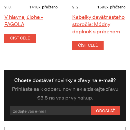
9. 3.
1418x
přečteno
9. 2.
1593x
přečteno
V hlavnej úlohe -
Kabelky devätnásteho
FAGOLA
storočia: Módny
doplnok s príbehom
ČÍST CELÉ
ČÍST CELÉ
Chcete dostávať novinky a zľavy na e-mail?
Prihláste sa k odberu noviniek a získajte zľavu
€3,8 na váš prvý nákup.
ODOSLAŤ