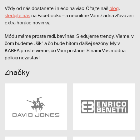
Vždy od nás dostanete i niečo na viac. Čítajte náš
blog
,
sledujte nás
na Facebooku – a neunikne Vám žiadna zľava ani
extra horúce novinky.
Módu máme proste radi, baví nás. Sledujeme trendy. Vieme, v
čom budeme „šik“ a čo bude hitom ďalšej sezóny. My v
KABEA proste vieme, čo Vám pristane. S nami Vás módna
polícia nezastaví!
Značky