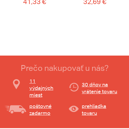
41,33 €
32,69 €
Prečo nakupovať u nás?
11
30 dňov na
výdajných
vrátenie tovaru
miest
poštovné
prehliadka
zadarmo
tovaru