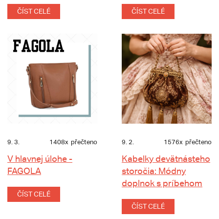
ČÍST CELÉ
ČÍST CELÉ
9. 3.
1408x
přečteno
9. 2.
1576x
přečteno
V hlavnej úlohe -
Kabelky devätnásteho
FAGOLA
storočia: Módny
doplnok s príbehom
ČÍST CELÉ
ČÍST CELÉ