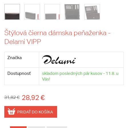
Štýlová čierna dámska peňaženka -
Delami VIPP
Značka
Dostupnosť
skladom posledných pár kusov - 11.8. u
Vás!
28,92 €
31,82 €
PRIDAŤ DO KOŠÍKA