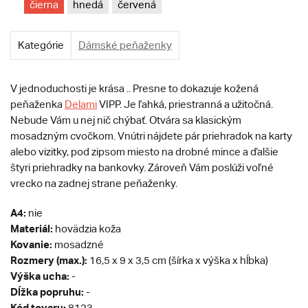
čierna
hnedá
červená
Kategórie
Dámské peňaženky
V jednoduchosti je krása .. Presne to dokazuje kožená
peňaženka
Delami
VIPP. Je ľahká, priestranná a užitočná.
Nebude Vám u nej nič chýbať. Otvára sa klasickým
mosadzným cvočkom. Vnútri nájdete pár priehradok na karty
alebo vizitky, pod zipsom miesto na drobné mince a ďalšie
štyri priehradky na bankovky. Zároveň Vám poslúži voľné
vrecko na zadnej strane peňaženky.
A4:
nie
Materiál:
hovädzia koža
Kovanie:
mosadzné
Rozmery (max.):
16,5 x 9 x 3,5 cm (šírka x výška x hĺbka)
Výška ucha:
-
Dĺžka popruhu:
-
Kód tovaru:
8123