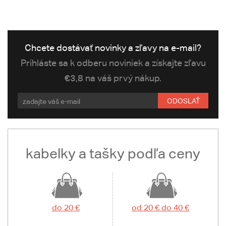
Chcete dostávať novinky a zľavy na e-mail?
Prihláste sa k odberu noviniek a získajte zľavu
€3,8 na váš prvý nákup.
ODOSLAŤ
kabelky a tašky podľa ceny
do 20 €
od 20 € do 40 €