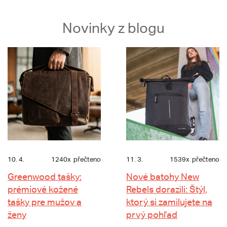
Novinky z blogu
10. 4.
1240x
přečteno
11. 3.
1539x
přečteno
Greenwood tašky:
Nové batohy New
prémiové kožené
Rebels dorazili: Štýl,
tašky pre mužov a
ktorý si zamilujete na
ženy
prvý pohľad