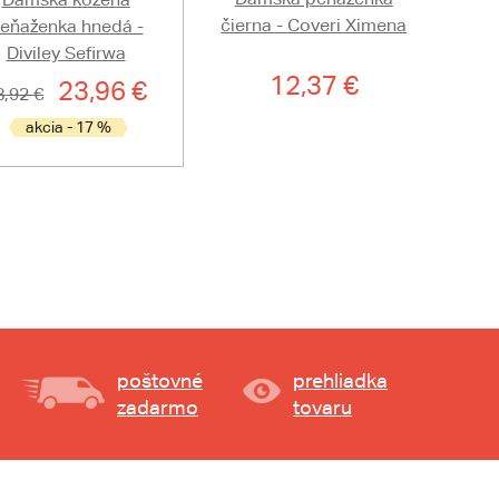
čierna - Coveri Ximena
eňaženka hnedá -
Diviley Sefirwa
12,37 €
23,96 €
8,92 €
akcia - 17 %
poštovné
prehliadka
zadarmo
tovaru