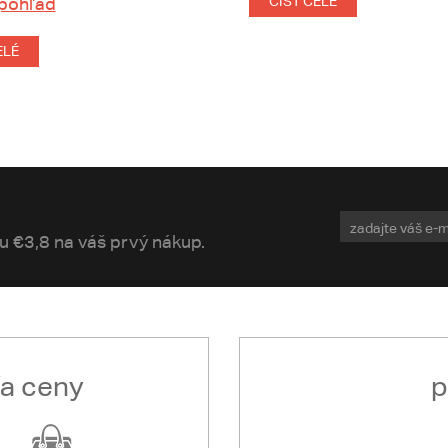
 pohľad
ČÍST CELÉ
ELÉ
vu €3,8 na váš prvý nákup.
ľa ceny
p