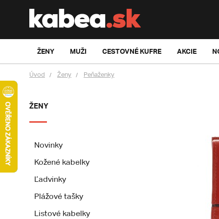
ŽENY
MUŽI
CESTOVNÉ KUFRE
AKCIE
N
Úvod
Ženy
Peňaženky
ŽENY
Novinky
Kožené kabelky
Ľadvinky
Plážové tašky
Listové kabelky