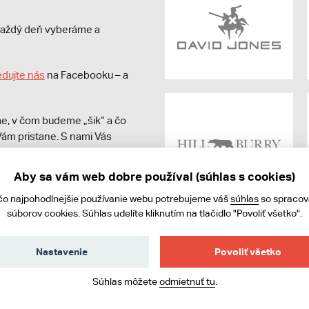
s každý deň vyberáme a
edujte nás
na Facebooku – a
e, v čom budeme „šik“ a čo
ám pristane. S nami Vás
Aby sa vám web dobre používal (súhlas s cookies)
čo najpohodlnejšie používanie webu potrebujeme váš
súhlas
so spraco
súborov cookies. Súhlas udelíte kliknutím na tlačidlo "Povoliť všetko".
Nastavenie
Povoliť všetko
ies
Súhlas môžete
odmietnuť tu
.