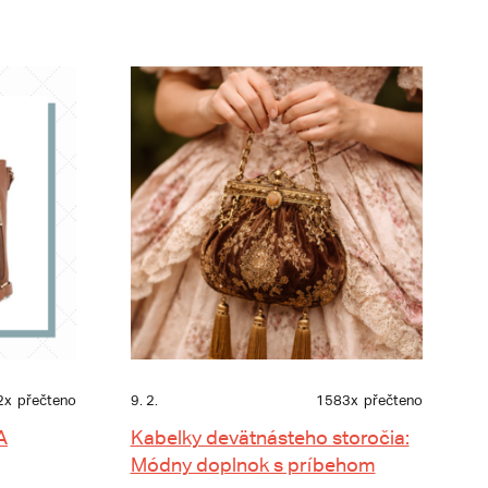
2x
přečteno
9. 2.
1583x
přečteno
A
Kabelky devätnásteho storočia:
Módny doplnok s príbehom