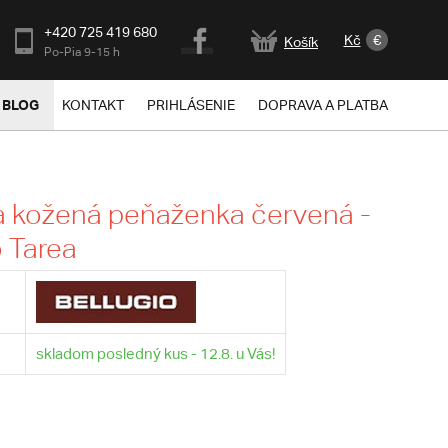
+420 725 419 680
Kč
€
Košík
Po-Pia 9-15 h
BLOG
KONTAKT
PRIHLÁSENIE
DOPRAVA A PLATBA
 kožená peňaženka červená -
o Tarea
skladom posledný kus - 12.8. u Vás!