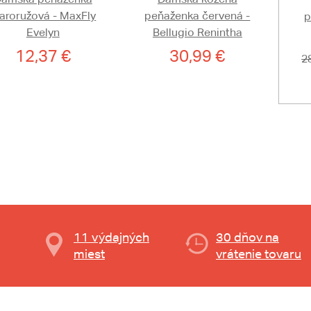
taroružová - MaxFly
peňaženka červená -
p
Evelyn
Bellugio Renintha
12,37 €
30,99 €
2
11 výdajných
30 dňov na
miest
vrátenie tovaru