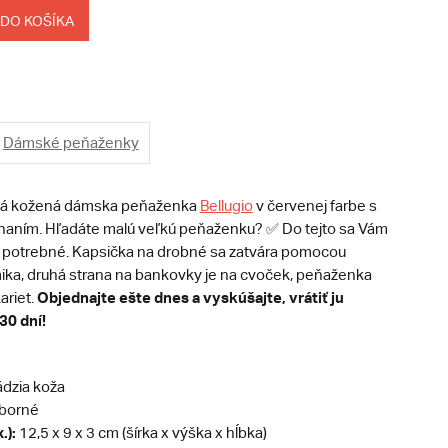
 DO KOŠÍKA
Dámské peňaženky
lá kožená dámska peňaženka
Bellugio
v červenej farbe s
aním. Hľadáte malú veľkú peňaženku? ✅ Do tejto sa Vám
 potrebné. Kapsička na drobné sa zatvára pomocou
ka, druhá strana na bankovky je na cvoček, peňaženka
Objednajte ešte dnes a vyskúšajte, vrátiť ju
ariet.
30 dní!
dzia koža
eborné
.):
12,5 x 9 x 3 cm (šírka x výška x hĺbka)