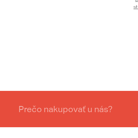
s
Prečo nakupovať u nás?