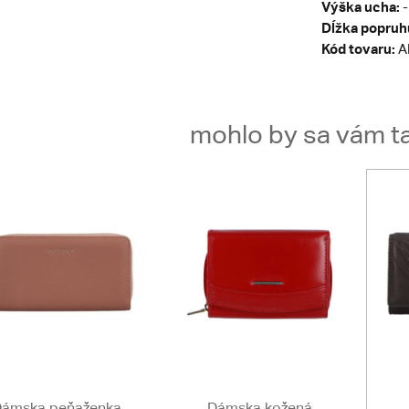
Výška ucha:
-
Dĺžka popruh
Kód tovaru:
A
mohlo by sa vám ta
ámska peňaženka
Dámska kožená