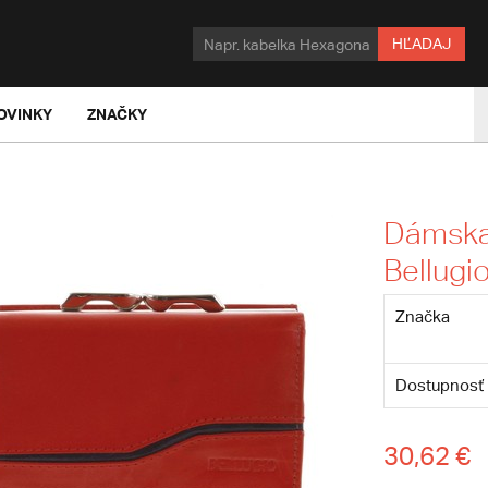
HĽADAJ
OVINKY
ZNAČKY
Dámska
Bellugi
Značka
Dostupnosť
30,62 €