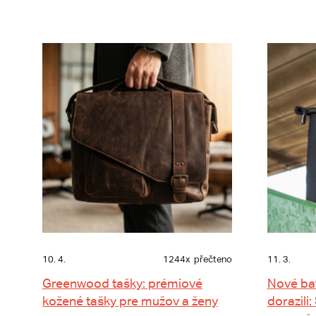
10. 4.
1244x
přečteno
11. 3.
Greenwood tašky: prémiové
Nové ba
kožené tašky pre mužov a ženy
dorazili: