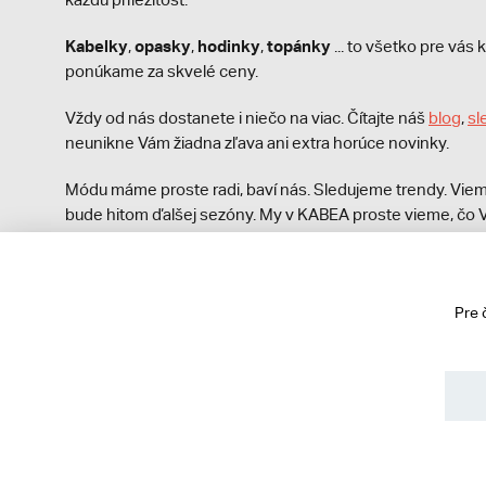
Kabelky
opasky
hodinky
topánky
,
,
,
... to všetko pre vá
ponúkame za skvelé ceny.
Vždy od nás dostanete i niečo na viac. Čítajte náš
blog
,
sl
neunikne Vám žiadna zľava ani extra horúce novinky.
Módu máme proste radi, baví nás. Sledujeme trendy. Viem
bude hitom ďalšej sezóny. My v KABEA proste vieme, čo V
módna polícia nezastaví!
Pre 
© 2013 - 2026 kabea.cz
Obchodné podmienky
Ochrana osobných údajov
Cook