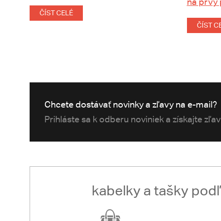
na prvý
ČÍST CELÉ
ČÍST C
Chcete dostávať novinky a zľavy na e-mail?
Prihláste sa k odberu noviniek a získajte zľa
kabelky a tašky pod