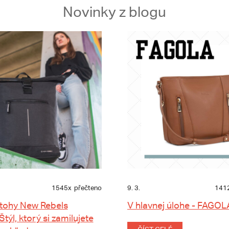
Novinky z blogu
1545x
přečteno
9. 3.
141
tohy New Rebels
V hlavnej úlohe - FAGOL
 Štýl, ktorý si zamilujete