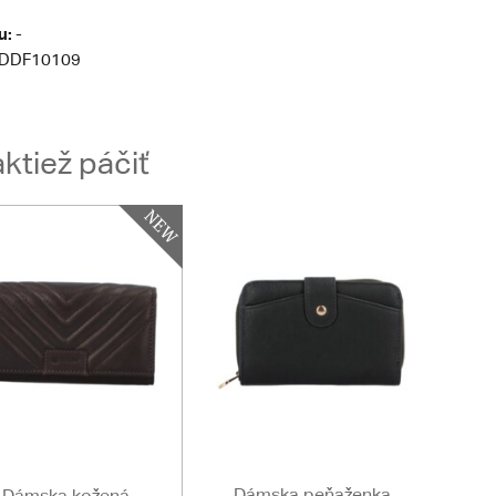
u:
-
DDF10109
ktiež páčiť
Dámska peňaženka
Dámska kožená