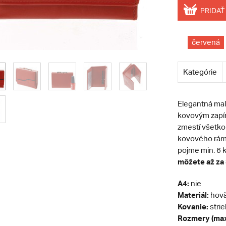
PRIDAŤ
červená
Kategórie
Elegantná ma
kovovým zapín
zmestí všetko
kovového rámi
pojme min. 6 k
môžete až za 
A4:
nie
Materiál:
hovä
Kovanie:
stri
Rozmery (max