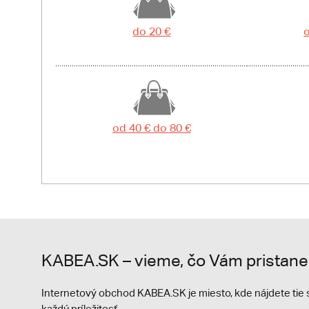
do 20 €
o
od 40 € do 80 €
KABEA.SK – vieme, čo Vám pristane
Internetový obchod KABEA.SK je miesto, kde nájdete ti
každú príležitosť.