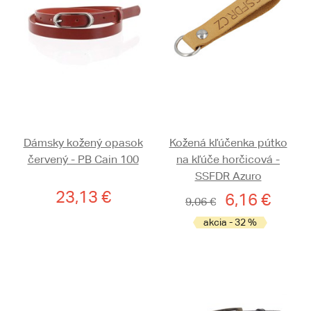
Dámsky kožený opasok
Kožená kľúčenka pútko
červený - PB Cain 100
na kľúče horčicová -
SSFDR Azuro
23,13 €
6,16 €
9,06 €
akcia - 32 %