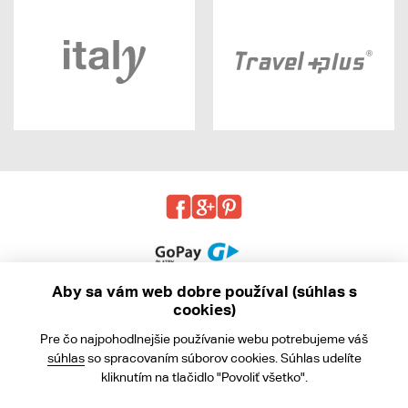
Aby sa vám web dobre používal (súhlas s
cookies)
© 2013 - 2026 kabea.cz
Pre čo najpohodlnejšie používanie webu potrebujeme váš
Obchodné podmienky
súhlas
so spracovaním súborov cookies. Súhlas udelíte
kliknutím na tlačidlo "Povoliť všetko".
Ochrana osobných údajov
Cookies