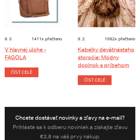
9. 3.
1411x
přečteno
9. 2.
1582x
přečteno
V hlavnej úlohe -
Kabelky devätnásteho
FAGOLA
storočia: Módny
doplnok s príbehom
ČÍST CELÉ
ČÍST CELÉ
Chcete dostávať novinky a zľavy na e-mail?
Prihláste sa k odberu noviniek a získajte zľavu
€3,8 na váš prvý nákup.