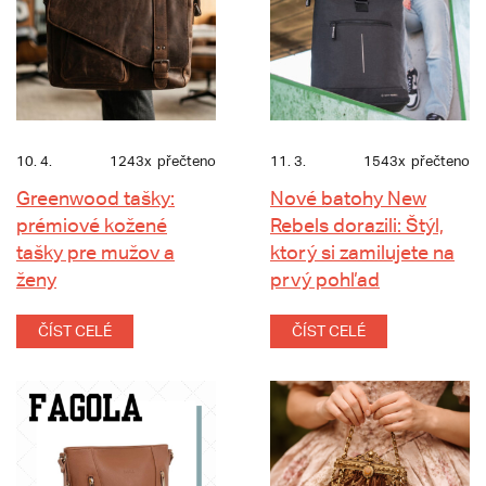
10. 4.
1243x
přečteno
11. 3.
1543x
přečteno
Greenwood tašky:
Nové batohy New
prémiové kožené
Rebels dorazili: Štýl,
tašky pre mužov a
ktorý si zamilujete na
ženy
prvý pohľad
ČÍST CELÉ
ČÍST CELÉ