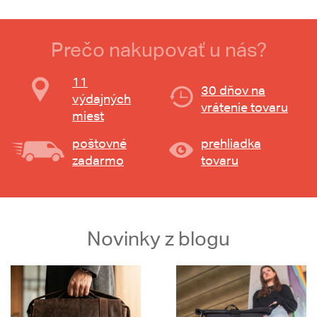
Prečo nakupovať u nás?
11
30 dňov na
výdajných
vrátenie tovaru
miest
poštovné
prehliadka
zadarmo
tovaru
Novinky z blogu