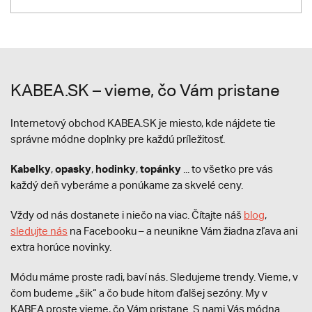
KABEA.SK – vieme, čo Vám pristane
Internetový obchod KABEA.SK je miesto, kde nájdete tie
správne módne doplnky pre každú príležitosť.
Kabelky
opasky
hodinky
topánky
,
,
,
... to všetko pre vás
každý deň vyberáme a ponúkame za skvelé ceny.
Vždy od nás dostanete i niečo na viac. Čítajte náš
blog
,
sledujte nás
na Facebooku – a neunikne Vám žiadna zľava ani
extra horúce novinky.
Módu máme proste radi, baví nás. Sledujeme trendy. Vieme, v
čom budeme „šik“ a čo bude hitom ďalšej sezóny. My v
KABEA proste vieme, čo Vám pristane. S nami Vás módna