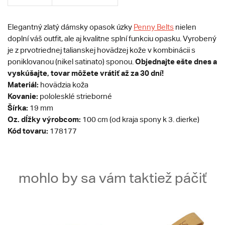
Elegantný zlatý dámsky opasok úzky
Penny Belts
nielen
doplní váš outfit, ale aj kvalitne splní funkciu opasku. Vyrobený
je z prvotriednej talianskej hovädzej kože v kombinácii s
Objednajte ešte dnes a
poniklovanou (nikel satinato) sponou.
vyskúšajte, tovar môžete vrátiť až za 30 dní!
Materiál:
hovädzia koža
Kovanie:
pololesklé strieborné
Šírka:
19 mm
Oz. dĺžky výrobcom:
100 cm (od kraja spony k 3. dierke)
Kód tovaru:
178177
mohlo by sa vám taktiež páčiť