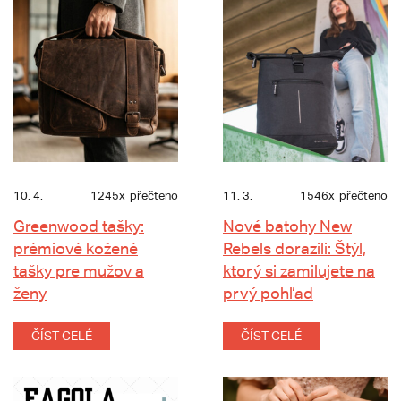
10. 4.
1245x
přečteno
11. 3.
1546x
přečteno
Greenwood tašky:
Nové batohy New
prémiové kožené
Rebels dorazili: Štýl,
tašky pre mužov a
ktorý si zamilujete na
ženy
prvý pohľad
ČÍST CELÉ
ČÍST CELÉ