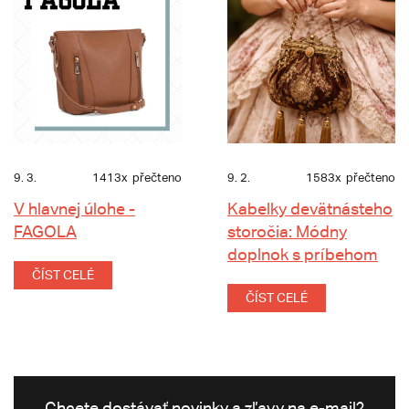
9. 3.
1413x
přečteno
9. 2.
1583x
přečteno
V hlavnej úlohe -
Kabelky devätnásteho
FAGOLA
storočia: Módny
doplnok s príbehom
ČÍST CELÉ
ČÍST CELÉ
Chcete dostávať novinky a zľavy na e-mail?