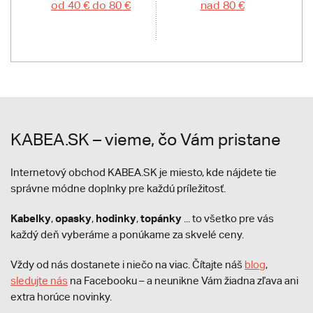
od 40 € do 80 €
nad 80 €
KABEA.SK – vieme, čo Vám pristane
Internetový obchod KABEA.SK je miesto, kde nájdete tie
správne módne doplnky pre každú príležitosť.
Kabelky
opasky
hodinky
topánky
,
,
,
... to všetko pre vás
každý deň vyberáme a ponúkame za skvelé ceny.
Vždy od nás dostanete i niečo na viac. Čítajte náš
blog
,
sledujte nás
na Facebooku – a neunikne Vám žiadna zľava ani
extra horúce novinky.