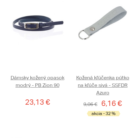
Dámsky kožený opasok
Kožená kľúčenka pútko
modrý - PB Zion 90
na kľúče sivá - SSFDR
Azuro
23,13 €
6,16 €
9,06 €
akcia - 32 %