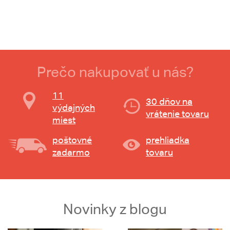
Prečo nakupovať u nás?
11
30 dňov na
výdajných
vrátenie tovaru
miest
poštovné
prehliadka
zadarmo
tovaru
Novinky z blogu