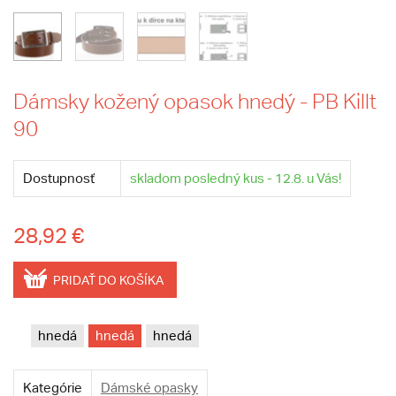
Dámsky kožený opasok hnedý - PB Killt
90
Dostupnosť
skladom posledný kus - 12.8. u Vás!
28,92 €
PRIDAŤ DO KOŠÍKA
hnedá
hnedá
hnedá
Kategórie
Dámské opasky