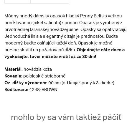
Módny hnedý dámsky opasok hladký Penny Belts s veľkou
poniklovanou (nikel satinato) sponou. Opasok je vyrobený z
prvotriednej talianskej hovädzej usne. Opasky sa opäť vracajú.
Jednoduchá línia a elegantný dizajn je prednosťou. Buďte
moderný, buďte oslňujúci každý deň. Opasok je možné
Objednajte ešte dnes a
presne skrátiť na požadovanú dĺžku.
vyskúšajte, tovar môžete vrátiť až za 30 dní!
Materiál:
hovädzia koža
Kovanie:
pololesklé strieborné
Oz. dĺžky výrobcom:
90 cm (od kraja spony k 3. dierke)
Kód tovaru:
4248-BROWN
mohlo by sa vám taktiež páčiť