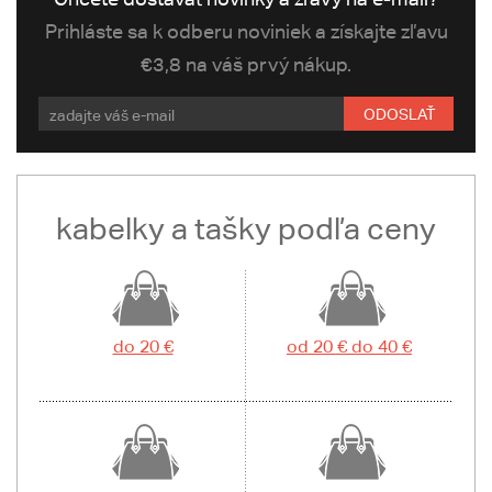
Prihláste sa k odberu noviniek a získajte zľavu
€3,8 na váš prvý nákup.
ODOSLAŤ
kabelky a tašky podľa ceny
do 20 €
od 20 € do 40 €