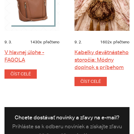
9. 3.
1430x
přečteno
9. 2.
1602x
přečteno
V hlavnej úlohe -
Kabelky devätnásteho
FAGOLA
storočia: Módny
doplnok s príbehom
ČÍST CELÉ
ČÍST CELÉ
Chcete dostávať novinky a zľavy na e-mail?
Prihláste sa k odberu noviniek a získajte zľavu