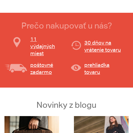
Prečo nakupovať u nás?
11
30 dňov na
výdajných
vrátenie tovaru
miest
poštovné
prehliadka
zadarmo
tovaru
Novinky z blogu