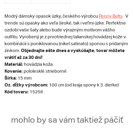
Modrý dámsky opasok úzky, českého výrobcu
Penny Belts
. V
trende sú opasky ako veľa široké, tak i veľmi úzke. Perfektne
ozdobí vaše šaty alebo bude výrazným motívom vášho
outfitu. Vyrobený je z prvotriednej talianskej hovädzej kože v
kombinácii s poniklovanou (nikel satinato) sponou s pridaným
Objednajte ešte dnes a vyskúšajte, tovar môžete
zinkom.
vrátiť až za 30 dní!
Materiál:
hovädzia koža
Kovanie:
pololesklé strieborné
Šírka:
15 mm
Oz. dĺžky výrobcom:
100 cm (od kraja spony k 3. dierke)
Kód tovaru:
15256
mohlo by sa vám taktiež páčiť