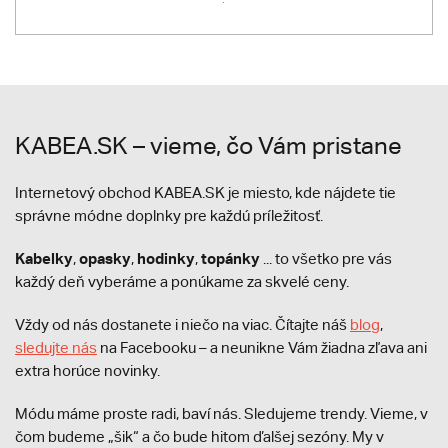
KABEA.SK – vieme, čo Vám pristane
Internetový obchod KABEA.SK je miesto, kde nájdete tie
správne módne doplnky pre každú príležitosť.
Kabelky
opasky
hodinky
topánky
,
,
,
... to všetko pre vás
každý deň vyberáme a ponúkame za skvelé ceny.
Vždy od nás dostanete i niečo na viac. Čítajte náš
blog
,
sledujte nás
na Facebooku – a neunikne Vám žiadna zľava ani
extra horúce novinky.
Módu máme proste radi, baví nás. Sledujeme trendy. Vieme, v
čom budeme „šik“ a čo bude hitom ďalšej sezóny. My v