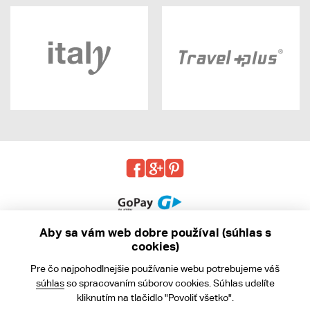
Aby sa vám web dobre používal (súhlas s
cookies)
© 2013 - 2026 kabea.cz
Pre čo najpohodlnejšie používanie webu potrebujeme váš
Obchodné podmienky
súhlas
so spracovaním súborov cookies. Súhlas udelíte
kliknutím na tlačidlo "Povoliť všetko".
Ochrana osobných údajov