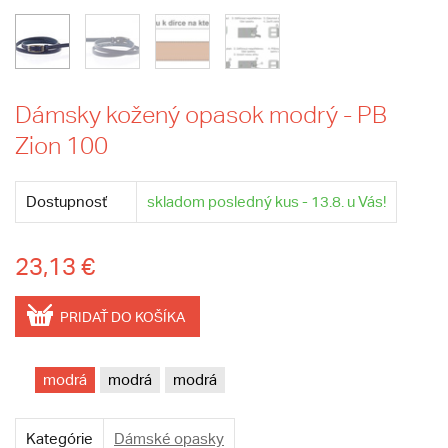
Dámsky kožený opasok modrý - PB
Zion 100
Dostupnosť
skladom posledný kus - 13.8. u Vás!
23,13 €
PRIDAŤ DO KOŠÍKA
modrá
modrá
modrá
Kategórie
Dámské opasky