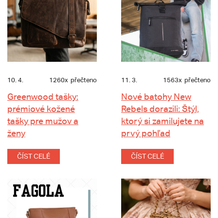
10. 4.
1260x
přečteno
11. 3.
1563x
přečteno
Greenwood tašky:
Nové batohy New
prémiové kožené
Rebels dorazili: Štýl,
tašky pre mužov a
ktorý si zamilujete na
ženy
prvý pohľad
ČÍST CELÉ
ČÍST CELÉ