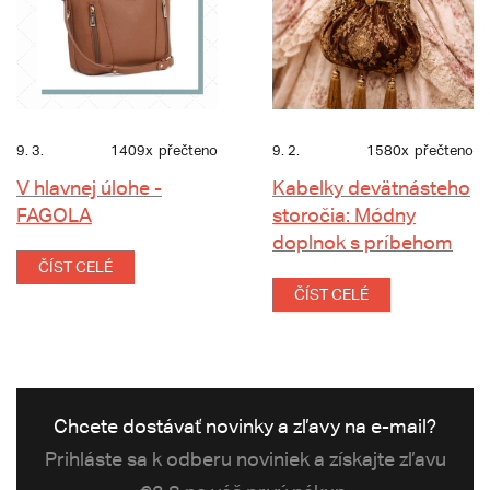
9. 3.
1409x
přečteno
9. 2.
1580x
přečteno
V hlavnej úlohe -
Kabelky devätnásteho
FAGOLA
storočia: Módny
doplnok s príbehom
ČÍST CELÉ
ČÍST CELÉ
Chcete dostávať novinky a zľavy na e-mail?
Prihláste sa k odberu noviniek a získajte zľavu