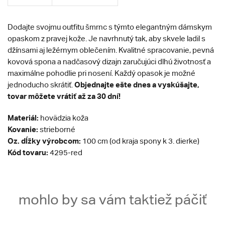
Dodajte svojmu outfitu šmrnc s týmto elegantným dámskym
opaskom z pravej kože. Je navrhnutý tak, aby skvele ladil s
džínsami aj ležérnym oblečením. Kvalitné spracovanie, pevná
kovová spona a nadčasový dizajn zaručujúci dlhú životnosť a
maximálne pohodlie pri nosení. Každý opasok je možné
Objednajte ešte dnes a vyskúšajte,
jednoducho skrátiť.
tovar môžete vrátiť až za 30 dní!
Materiál:
hovädzia koža
Kovanie:
strieborné
Oz. dĺžky výrobcom:
100 cm (od kraja spony k 3. dierke)
Kód tovaru:
4295-red
mohlo by sa vám taktiež páčiť