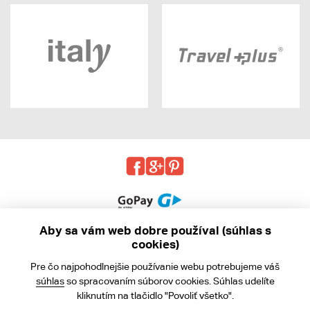
Aby sa vám web dobre používal (súhlas s
cookies)
© 2013 - 2026 kabea.cz
Pre čo najpohodlnejšie používanie webu potrebujeme váš
Obchodné podmienky
súhlas
so spracovaním súborov cookies. Súhlas udelíte
kliknutím na tlačidlo "Povoliť všetko".
Ochrana osobných údajov