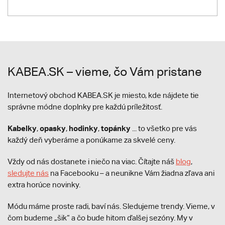
KABEA.SK – vieme, čo Vám pristane
Internetový obchod KABEA.SK je miesto, kde nájdete tie
správne módne doplnky pre každú príležitosť.
Kabelky
opasky
hodinky
topánky
,
,
,
... to všetko pre vás
každý deň vyberáme a ponúkame za skvelé ceny.
Vždy od nás dostanete i niečo na viac. Čítajte náš
blog
,
sledujte nás
na Facebooku – a neunikne Vám žiadna zľava ani
extra horúce novinky.
Módu máme proste radi, baví nás. Sledujeme trendy. Vieme, v
čom budeme „šik“ a čo bude hitom ďalšej sezóny. My v