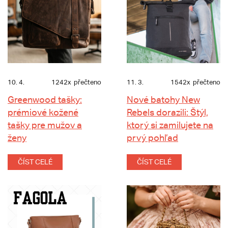
10. 4.
1242x
přečteno
11. 3.
1542x
přečteno
Greenwood tašky:
Nové batohy New
prémiové kožené
Rebels dorazili: Štýl,
tašky pre mužov a
ktorý si zamilujete na
ženy
prvý pohľad
ČÍST CELÉ
ČÍST CELÉ