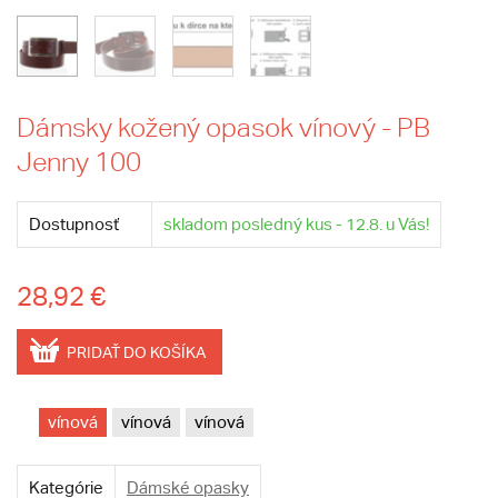
Dámsky kožený opasok vínový - PB
Jenny 100
Dostupnosť
skladom posledný kus - 12.8. u Vás!
28,92 €
PRIDAŤ DO KOŠÍKA
vínová
vínová
vínová
Kategórie
Dámské opasky