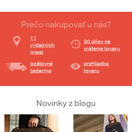
Prečo nakupovať u nás?
11
30 dňov na
výdajných
vrátenie tovaru
miest
poštovné
prehliadka
zadarmo
tovaru
Novinky z blogu