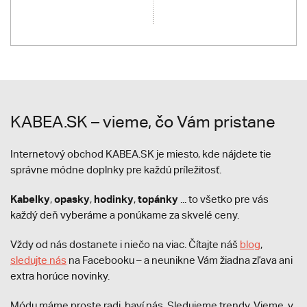
KABEA.SK – vieme, čo Vám pristane
Internetový obchod KABEA.SK je miesto, kde nájdete tie
správne módne doplnky pre každú príležitosť.
Kabelky
opasky
hodinky
topánky
,
,
,
... to všetko pre vás
každý deň vyberáme a ponúkame za skvelé ceny.
Vždy od nás dostanete i niečo na viac. Čítajte náš
blog
,
sledujte nás
na Facebooku – a neunikne Vám žiadna zľava ani
extra horúce novinky.
Módu máme proste radi, baví nás. Sledujeme trendy. Vieme, v