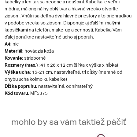
kabelky a len tak sa neodrie a neušpiní. Kabelka je veľmi
módna, má originálny oblý tvar a hlavné vrecko otvoríte
zipsom. Vnútri sa delí na dva hlavné priestory a to priehradkou
v podobe vrecka so zipsom. Disponuje aj ďalšími malými
kapsičkami na telefón, make-up a cennosti. Kabelka Vám
ďalej ponúkne nastaviteľné ucho aj popruh.
A4:
nie
Materiál:
hovädzia koža
Kovanie:
strieborné
Rozmery (max.)
: 41 x 26 x 12 cm (šírka x výška x hĺbka)
Výška ucha:
15-21 cm, nastaviteľné, tri dĺžky (merané od
ohybu ucha kolmo ku kabelke)
Dĺžka popruhu:
nastaviteľná, odnímateľný
Kód tovaru:
MF5375
mohlo by sa vám taktiež páčiť