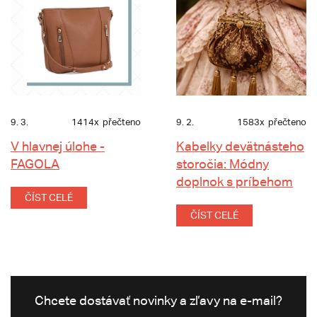
9. 3.
1414x
přečteno
9. 2.
1583x
přečteno
V hlavnej úlohe -
Kabelky devätnásteho
FAGOLA
storočia: Módny
doplnok s príbehom
ČÍST CELÉ
ČÍST CELÉ
Chcete dostávať novinky a zľavy na e-mail?