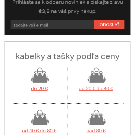
Prihláste sa k odberu noviniek a získajte zľavu
€3,8 na váš prvý nákup.
ODOSLAŤ
kabelky a tašky podľa ceny
do 20 €
od 20 € do 40 €
od 40 € do 80 €
nad 80 €