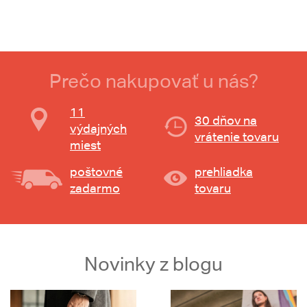
Prečo nakupovať u nás?
11
30 dňov na
výdajných
vrátenie tovaru
miest
poštovné
prehliadka
zadarmo
tovaru
Novinky z blogu