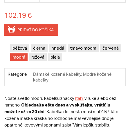
102,19 €
PRIDAŤ DO KOŠÍKA
béžová
čierna
hnedá
tmavo modra
červená
modrá
ružová
biela
Kategórie
Dámské kožené kabelky
,
Modré kožené
kabelky
Noste svetlo modrú kabelku značky
ItalY
v ruke alebo cez
Objednajte ešte dnes a vyskúšajte, vrátiť ju
rameno.
môžete až za 30 dní!
Kabelka do mesta musí mať štýl! Táto
kožená mäkká kráska ho rozhodne má! Pevnejšie dno je
opatrené kovovými sponami, zaistí Vám lepšiu stabilitu