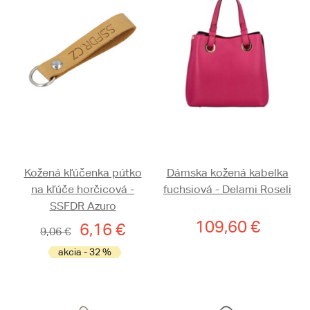
Kožená kľúčenka pútko
Dámska kožená kabelka
na kľúče horčicová -
fuchsiová - Delami Roseli
SSFDR Azuro
109,60 €
6,16 €
9,06 €
akcia - 32 %