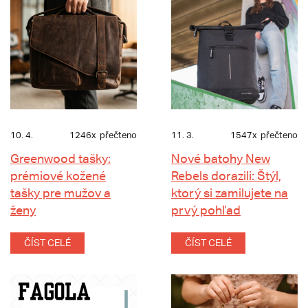
10. 4.
1246x
přečteno
11. 3.
1547x
přečteno
Greenwood tašky:
Nové batohy New
prémiové kožené
Rebels dorazili: Štýl,
tašky pre mužov a
ktorý si zamilujete na
ženy
prvý pohľad
ČÍST CELÉ
ČÍST CELÉ