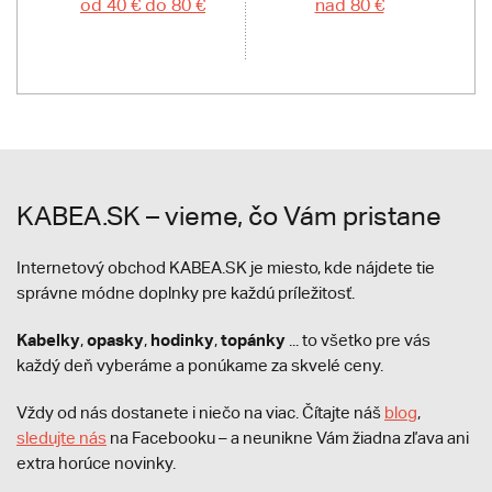
od 40 € do 80 €
nad 80 €
KABEA.SK – vieme, čo Vám pristane
Internetový obchod KABEA.SK je miesto, kde nájdete tie
správne módne doplnky pre každú príležitosť.
Kabelky
opasky
hodinky
topánky
,
,
,
... to všetko pre vás
každý deň vyberáme a ponúkame za skvelé ceny.
Vždy od nás dostanete i niečo na viac. Čítajte náš
blog
,
sledujte nás
na Facebooku – a neunikne Vám žiadna zľava ani
extra horúce novinky.