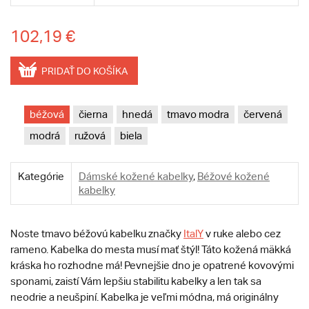
102,19 €
PRIDAŤ DO KOŠÍKA
béžová
čierna
hnedá
tmavo modra
červená
modrá
ružová
biela
Kategórie
Dámské kožené kabelky
,
Béžové kožené
kabelky
Noste tmavo béžovú kabelku značky
ItalY
v ruke alebo cez
rameno. Kabelka do mesta musí mať štýl! Táto kožená mäkká
kráska ho rozhodne má! Pevnejšie dno je opatrené kovovými
sponami, zaistí Vám lepšiu stabilitu kabelky a len tak sa
neodrie a neušpiní. Kabelka je veľmi módna, má originálny