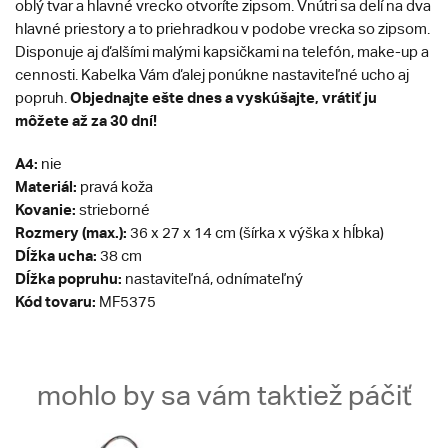
oblý tvar a hlavné vrecko otvoríte zipsom. Vnútri sa delí na dva
hlavné priestory a to priehradkou v podobe vrecka so zipsom.
Disponuje aj ďalšími malými kapsičkami na telefón, make-up a
cennosti. Kabelka Vám ďalej ponúkne nastaviteľné ucho aj
Objednajte ešte dnes a vyskúšajte, vrátiť ju
popruh.
môžete až za 30 dní!
A4:
nie
Materiál:
pravá koža
Kovanie:
strieborné
Rozmery (max.):
36 x 27 x 14 cm (šírka x výška x hĺbka)
Dĺžka ucha:
38 cm
Dĺžka popruhu:
nastaviteľná, odnímateľný
Kód tovaru:
MF5375
mohlo by sa vám taktiež páčiť