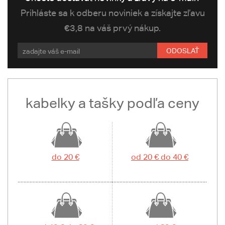
Prihláste sa k odberu noviniek a získajte zľavu
€3,8 na váš prvý nákup.
ODOSLAŤ
kabelky a tašky podľa ceny
do 20 €
od 20 € do 40 €