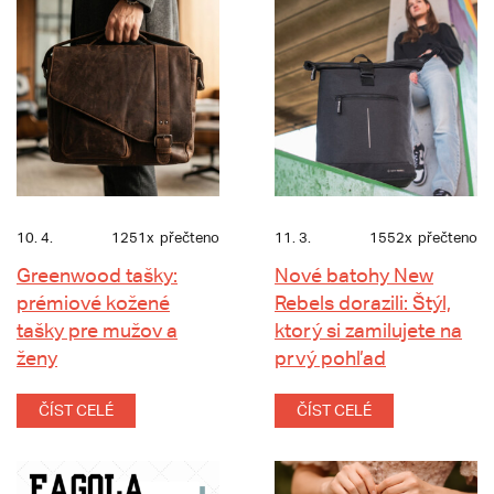
10. 4.
1251x
přečteno
11. 3.
1552x
přečteno
Greenwood tašky:
Nové batohy New
prémiové kožené
Rebels dorazili: Štýl,
tašky pre mužov a
ktorý si zamilujete na
ženy
prvý pohľad
ČÍST CELÉ
ČÍST CELÉ