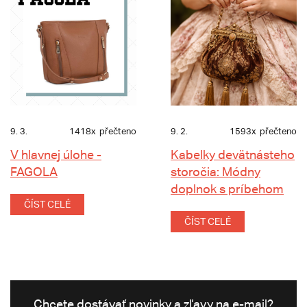
9. 3.
1418x
přečteno
9. 2.
1593x
přečteno
V hlavnej úlohe -
Kabelky devätnásteho
FAGOLA
storočia: Módny
doplnok s príbehom
ČÍST CELÉ
ČÍST CELÉ
Chcete dostávať novinky a zľavy na e-mail?