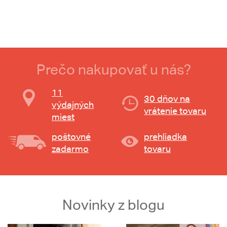
Prečo nakupovať u nás?
11
30 dňov na
výdajných
vrátenie tovaru
miest
poštovné
prehliadka
zadarmo
tovaru
Novinky z blogu