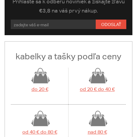
Prihláste sa k odberu noviniek a získajte zľavu
€3,8 na váš prvý nákup.
ODOSLAŤ
kabelky a tašky podľa ceny
do 20 €
od 20 € do 40 €
od 40 € do 80 €
nad 80 €