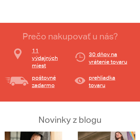
Prečo nakupovať u nás?
11
30 dňov na
výdajných
vrátenie tovaru
miest
poštovné
prehliadka
zadarmo
tovaru
Novinky z blogu