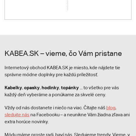
KABEA.SK – vieme, čo Vám pristane
Internetový obchod KABEA.SK je miesto, kde nájdete tie
správne módne doplnky pre každú príležitosť.
Kabelky
opasky
hodinky
topánky
,
,
,
... to všetko pre vás
každý deň vyberáme a ponúkame za skvelé ceny.
Vždy od nás dostanete i niečo na viac. Čítajte náš
blog
,
sledujte nás
na Facebooku – a neunikne Vám žiadna zľava ani
extra horúce novinky.
Módu máme proste radi, baví nás. Sledujeme trendy. Vieme, v