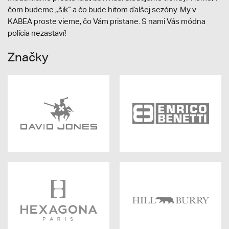
čom budeme „šik“ a čo bude hitom ďalšej sezóny. My v
KABEA proste vieme, čo Vám pristane. S nami Vás módna
polícia nezastaví!
Značky