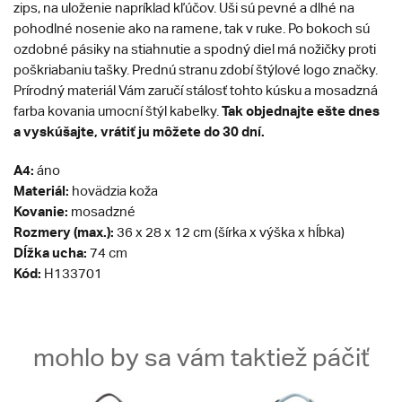
zips, na uloženie napríklad kľúčov. Uši sú pevné a dlhé na
pohodlné nosenie ako na ramene, tak v ruke. Po bokoch sú
ozdobné pásiky na stiahnutie a spodný diel má nožičky proti
poškriabaniu tašky. Prednú stranu zdobí štýlové logo značky.
Prírodný materiál Vám zaručí stálosť tohto kúsku a mosadzná
Tak objednajte ešte dnes
farba kovania umocní štýl kabelky.
a vyskúšajte, vrátiť ju môžete do 30 dní.
A4:
áno
Materiál:
hovädzia koža
Kovanie:
mosadzné
Rozmery (max.):
36 x 28 x 12 cm (šírka x výška x hĺbka)
Dĺžka ucha:
74 cm
Kód:
H133701
mohlo by sa vám taktiež páčiť