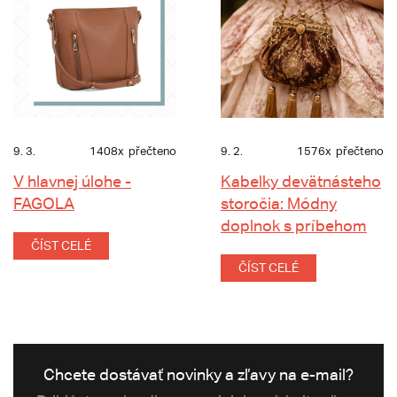
9. 3.
1408x
přečteno
9. 2.
1576x
přečteno
V hlavnej úlohe -
Kabelky devätnásteho
FAGOLA
storočia: Módny
doplnok s príbehom
ČÍST CELÉ
ČÍST CELÉ
Chcete dostávať novinky a zľavy na e-mail?