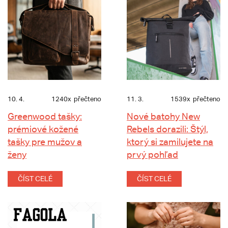
10. 4.
1240x
přečteno
11. 3.
1539x
přečteno
Greenwood tašky:
Nové batohy New
prémiové kožené
Rebels dorazili: Štýl,
tašky pre mužov a
ktorý si zamilujete na
ženy
prvý pohľad
ČÍST CELÉ
ČÍST CELÉ