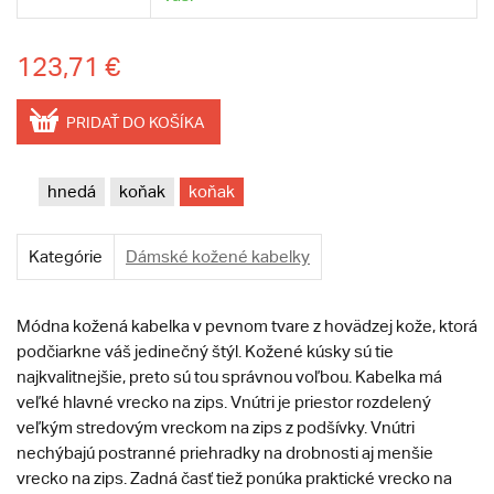
123,71 €
PRIDAŤ DO KOŠÍKA
hnedá
koňak
koňak
Kategórie
Dámské kožené kabelky
Módna kožená kabelka v pevnom tvare z hovädzej kože, ktorá
podčiarkne váš jedinečný štýl. Kožené kúsky sú tie
najkvalitnejšie, preto sú tou správnou voľbou. Kabelka má
veľké hlavné vrecko na zips. Vnútri je priestor rozdelený
veľkým stredovým vreckom na zips z podšívky. Vnútri
nechýbajú postranné priehradky na drobnosti aj menšie
vrecko na zips. Zadná časť tiež ponúka praktické vrecko na