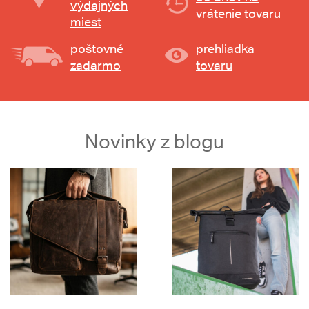
výdajných
vrátenie tovaru
miest
poštovné
prehliadka
zadarmo
tovaru
Novinky z blogu