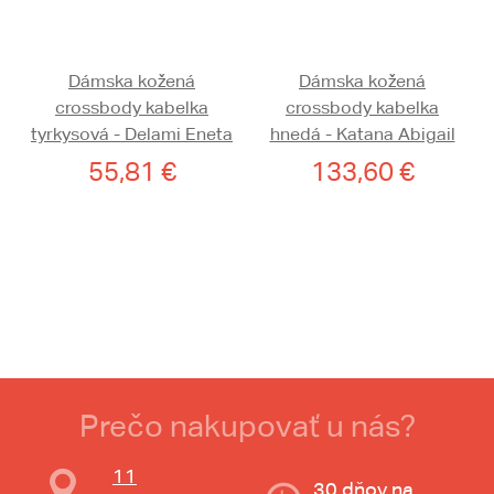
Dámska kožená
Dámska kožená
crossbody kabelka
crossbody kabelka
tyrkysová - Delami Eneta
hnedá - Katana Abigail
55,81 €
133,60 €
Prečo nakupovať u nás?
11
30 dňov na