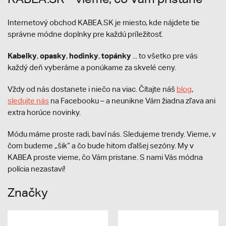
Internetový obchod KABEA.SK je miesto, kde nájdete tie
správne módne doplnky pre každú príležitosť.
Kabelky
opasky
hodinky
topánky
,
,
,
... to všetko pre vás
každý deň vyberáme a ponúkame za skvelé ceny.
Vždy od nás dostanete i niečo na viac. Čítajte náš
blog
,
sledujte nás
na Facebooku – a neunikne Vám žiadna zľava ani
extra horúce novinky.
Módu máme proste radi, baví nás. Sledujeme trendy. Vieme, v
čom budeme „šik“ a čo bude hitom ďalšej sezóny. My v
KABEA proste vieme, čo Vám pristane. S nami Vás módna
polícia nezastaví!
Značky