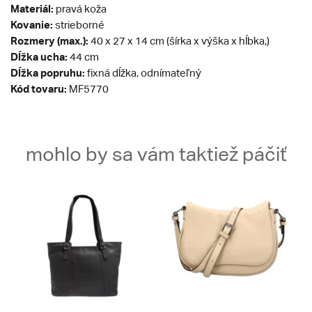
Materiál:
pravá koža
Kovanie:
strieborné
Rozmery (max.):
40 x 27 x 14 cm (šírka x výška x hĺbka,)
Dĺžka ucha:
44 cm
Dĺžka popruhu:
fixná dĺžka, odnímateľný
Kód tovaru:
MF5770
mohlo by sa vám taktiež páčiť