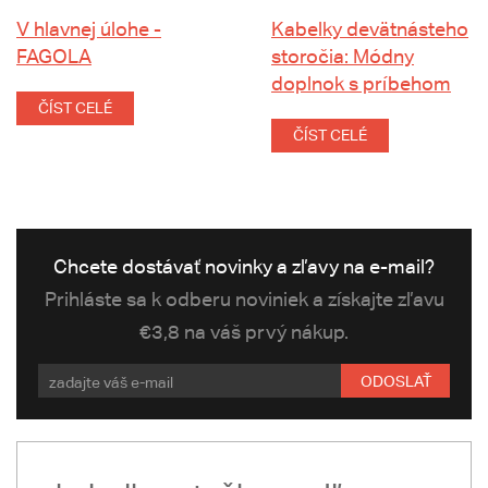
V hlavnej úlohe -
Kabelky devätnásteho
FAGOLA
storočia: Módny
doplnok s príbehom
ČÍST CELÉ
ČÍST CELÉ
Chcete dostávať novinky a zľavy na e-mail?
Prihláste sa k odberu noviniek a získajte zľavu
€3,8 na váš prvý nákup.
ODOSLAŤ