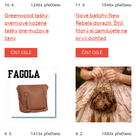
10. 4.
1245x
přečteno
11. 3.
1546x
přečteno
Greenwood tašky:
Nové batohy New
prémiové kožené
Rebels dorazili: Štýl,
tašky pre mužov a
ktorý si zamilujete na
ženy
prvý pohľad
ČÍST CELÉ
ČÍST CELÉ
9. 3.
1413x
přečteno
9. 2.
1583x
přečteno