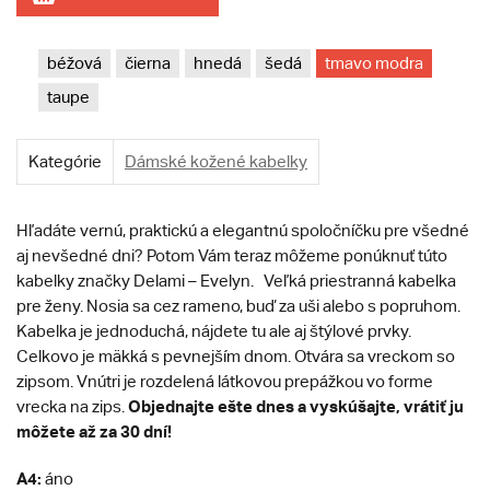
béžová
čierna
hnedá
šedá
tmavo modra
taupe
Kategórie
Dámské kožené kabelky
Hľadáte vernú, praktickú a elegantnú spoločníčku pre všedné
aj nevšedné dni? Potom Vám teraz môžeme ponúknuť túto
kabelky značky Delami – Evelyn.
Veľká priestranná kabelka
pre ženy. Nosia sa cez rameno, buď za uši alebo s popruhom.
Kabelka je jednoduchá, nájdete tu ale aj štýlové prvky.
Celkovo je mäkká s pevnejším dnom. Otvára sa vreckom so
zipsom. Vnútri je rozdelená látkovou prepážkou vo forme
Objednajte ešte dnes a vyskúšajte, vrátiť ju
vrecka na zips.
môžete až za 30 dní!
A4:
áno