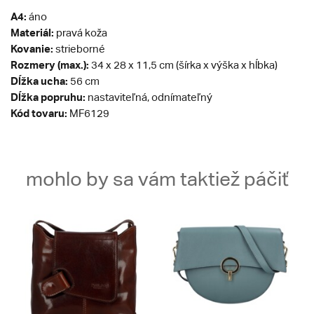
A4:
áno
Materiál:
pravá koža
Kovanie:
strieborné
Rozmery (max.):
34 x 28 x 11,5 cm (šírka x výška x hĺbka)
Dĺžka ucha:
56 cm
Dĺžka popruhu:
nastaviteľná, odnímateľný
Kód tovaru:
MF6129
mohlo by sa vám taktiež páčiť