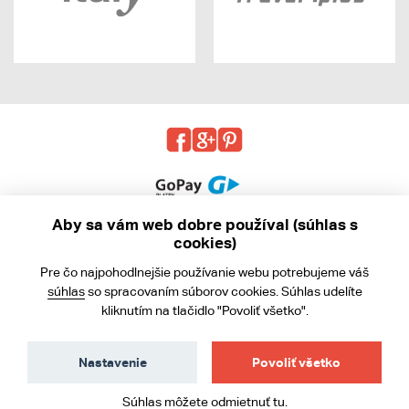
Aby sa vám web dobre používal (súhlas s
cookies)
© 2013 - 2026 kabea.cz
Pre čo najpohodlnejšie používanie webu potrebujeme váš
Obchodné podmienky
súhlas
so spracovaním súborov cookies. Súhlas udelíte
kliknutím na tlačidlo "Povoliť všetko".
Ochrana osobných údajov
Cookies
Nastavenie
Povoliť všetko
Súhlas môžete
odmietnuť tu
.