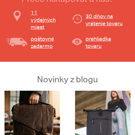
11
30 dňov na
výdajných
vrátenie tovaru
miest
poštovné
prehliadka
zadarmo
tovaru
Novinky z blogu