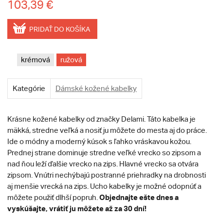
103,39 €
PRIDAŤ DO KOŠÍKA
krémová
ružová
Kategórie
Dámské kožené kabelky
Krásne kožené kabelky od značky Delami. Táto kabelka je
mäkká, stredne veľká a nosiť ju môžete do mesta aj do práce.
Ide o módny a moderný kúsok s ľahko vráskavou kožou.
Prednej strane dominuje stredne veľké vrecko so zipsom a
nad ňou leží ďalšie vrecko na zips. Hlavné vrecko sa otvára
zipsom. Vnútri nechýbajú postranné priehradky na drobnosti
aj menšie vrecká na zips. Ucho kabelky je možné odopnúť a
Objednajte ešte dnes a
môžete použiť dlhší popruh.
vyskúšajte, vrátiť ju môžete až za 30 dní!