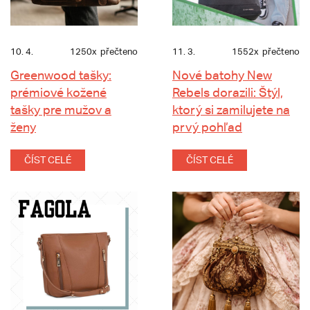
10. 4.
1250x
přečteno
11. 3.
1552x
přečteno
Greenwood tašky:
Nové batohy New
prémiové kožené
Rebels dorazili: Štýl,
tašky pre mužov a
ktorý si zamilujete na
ženy
prvý pohľad
ČÍST CELÉ
ČÍST CELÉ