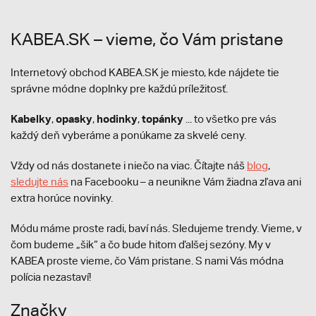
KABEA.SK – vieme, čo Vám pristane
Internetový obchod KABEA.SK je miesto, kde nájdete tie
správne módne doplnky pre každú príležitosť.
Kabelky
opasky
hodinky
topánky
,
,
,
... to všetko pre vás
každý deň vyberáme a ponúkame za skvelé ceny.
Vždy od nás dostanete i niečo na viac. Čítajte náš
blog
,
sledujte nás
na Facebooku – a neunikne Vám žiadna zľava ani
extra horúce novinky.
Módu máme proste radi, baví nás. Sledujeme trendy. Vieme, v
čom budeme „šik“ a čo bude hitom ďalšej sezóny. My v
KABEA proste vieme, čo Vám pristane. S nami Vás módna
polícia nezastaví!
Značky