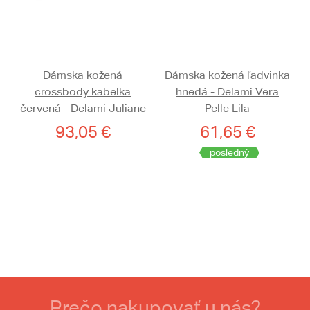
Dámska kožená
Dámska kožená ľadvinka
crossbody kabelka
hnedá - Delami Vera
červená - Delami Juliane
Pelle Lila
93,05 €
61,65 €
posledný
Prečo nakupovať u nás?