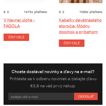
9. 3.
1415x
přečteno
9. 2.
1590x
přečteno
V hlavnej úlohe -
Kabelky devätnásteho
FAGOLA
storočia: Módny
doplnok s príbehom
ČÍST CELÉ
ČÍST CELÉ
Chcete dostávať novinky a zľavy na e-mail?
Prihláste sa k odberu noviniek a získajte zľavu
€3,8 na váš prvý nákup.
ODOSLAŤ