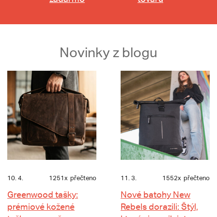
Novinky z blogu
10. 4.
1251x
přečteno
11. 3.
1552x
přečteno
Greenwood tašky:
Nové batohy New
prémiové kožené
Rebels dorazili: Štýl,