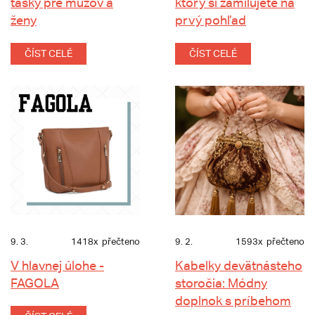
tašky pre mužov a
ktorý si zamilujete na
ženy
prvý pohľad
ČÍST CELÉ
ČÍST CELÉ
9. 3.
1418x
přečteno
9. 2.
1593x
přečteno
V hlavnej úlohe -
Kabelky devätnásteho
FAGOLA
storočia: Módny
doplnok s príbehom