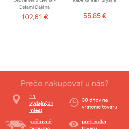
cez rameno čierna -
kabelka ItalY Bryana
Delami Dajána
55,85 €
102,61 €
Prečo nakupovať u nás?
11
30 dňov na
výdajných
vrátenie tovaru
miest
poštovné
prehliadka
zadarmo
tovaru