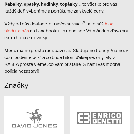
Kabelky
opasky
hodinky
topánky
,
,
,
... to všetko pre vás
každý deň vyberáme a ponúkame za skvelé ceny.
Vždy od nás dostanete i niečo na viac. Čítajte náš
blog
,
sledujte nás
na Facebooku – a neunikne Vám žiadna zľava ani
extra horúce novinky.
Módu máme proste radi, baví nás. Sledujeme trendy. Vieme, v
čom budeme „šik“ a čo bude hitom ďalšej sezóny. My v
KABEA proste vieme, čo Vám pristane. S nami Vás módna
polícia nezastaví!
Značky