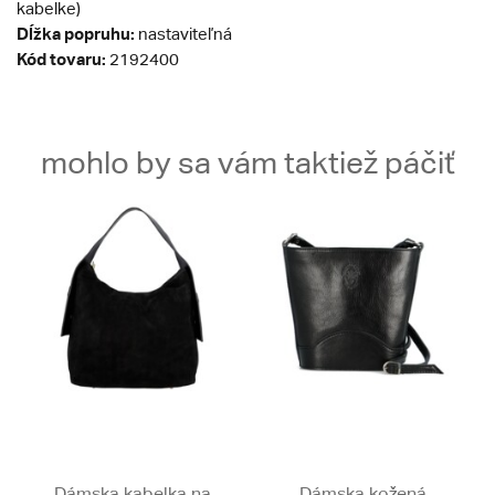
kabelke)
Dĺžka popruhu:
nastaviteľná
Kód tovaru:
2192400
mohlo by sa vám taktiež páčiť
Dámska kabelka na
Dámska kožená