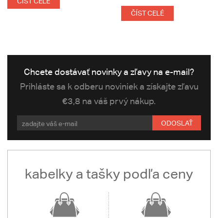
ČÍST CELÉ
ČÍST CELÉ
Chcete dostávať novinky a zľavy na e-mail?
Prihláste sa k odberu noviniek a získajte zľavu
€3,8 na váš prvý nákup.
ODOSLAŤ
kabelky a tašky podľa ceny