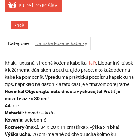
PRIDAŤ DO KOŠÍKA
Khaki
Kategórie
Dámské kožené kabelky
Khaki, luxusná, stredná kožená kabelka
ItalY
. Elegantný kúsok
k ležérnemu dámskemu outfitu aj do práce, ako každodenná
kabelka pomocník. Vpredu má praktickú pozdĺžnu kapsičku na
zips, napríklad na dáždnik a táto časť je v tmavomodrej farbe.
Novinka!
Objednajte ešte dnes a vyskúšajte! Vrátiť ju
môžete až za 30 dní!
A4:
nie
Materiál:
hovädzia koža
Kovanie:
strieborné
Rozmery (max.):
34 x 28 x 11 cm (šírka x výška x hĺbka)
Výška ucha:
26 cm (merané od ohybu ucha kolmo ku