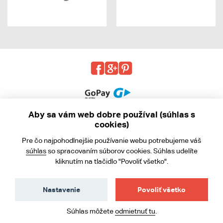
Aby sa vám web dobre používal (súhlas s
cookies)
© 2013 - 2026 kabea.cz
Pre čo najpohodlnejšie používanie webu potrebujeme váš
Obchodné podmienky
súhlas
so spracovaním súborov cookies. Súhlas udelíte
kliknutím na tlačidlo "Povoliť všetko".
Ochrana osobných údajov
Cookies
Nastavenie
Povoliť všetko
Súhlas môžete
odmietnuť tu
.