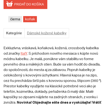
PRIDAŤ DO KOŠÍKA
čierna
koňak
Kategórie
Dámské kožené kabelky
Exkluzívna, vráskavá, koňaková, kožená, crossbody kabelka
od značky
ItalY
. S príchodom nového mesiaca s kúpte novú
módnu kabelku. Je malá, ponúkne vám stabilitu vo forme
pevného dna a mäkkých stien. Bude sa vám hodiť do divadla,
do spoločnosti, do mesta aj za zábavou. Popruh kabelky je
celokožený s kovovými úchytkami. Hlavná kapsa je na zips,
cez ňu prechádza širší pás s kovovou sponou, štipcom (360 °).
Priestor kabelky využijete na klasické potrebné veci ako je
telefón, kozmetika, doklady, peňaženka či malý diár. Malé
kapsičky so zipsami nájdete na zadných stranách, z vonku i
Novinka!
Objednajte ešte dnes a vyskúšajte! Vrátiť
zvnútra.