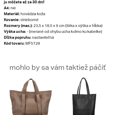
ju môžete až za 30 dní!
A4:
nie
Materiál:
hovädzia koža
Kovanie:
strieborné
Rozmery (max.):
23,5 x 18,5 x 9 cm (šírka x výška x hĺbka)
Výška ucha:
- (merané od ohybu ucha kolmo ku kabelke)
Dĺžka popruhu:
nastaviteľná
Kód tovaru:
MF5728
mohlo by sa vám taktiež páčiť