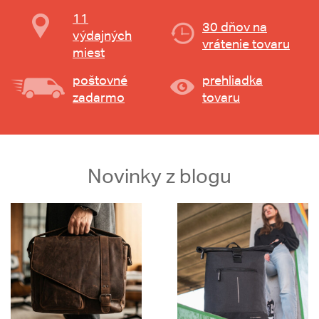
11
30 dňov na
výdajných
vrátenie tovaru
miest
poštovné
prehliadka
zadarmo
tovaru
Novinky z blogu