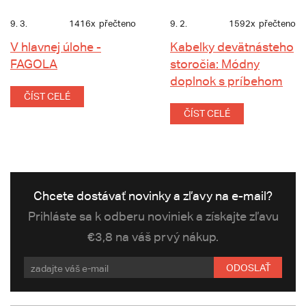
9. 3.
1416x
přečteno
9. 2.
1592x
přečteno
V hlavnej úlohe -
Kabelky devätnásteho
FAGOLA
storočia: Módny
doplnok s príbehom
ČÍST CELÉ
ČÍST CELÉ
Chcete dostávať novinky a zľavy na e-mail?
Prihláste sa k odberu noviniek a získajte zľavu
€3,8 na váš prvý nákup.
ODOSLAŤ