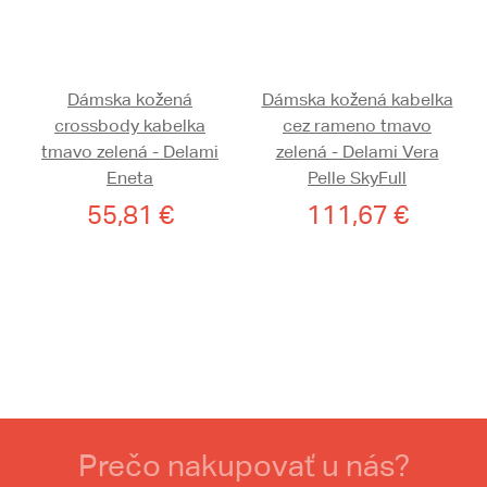
Dámska kožená
Dámska kožená kabelka
crossbody kabelka
cez rameno tmavo
tmavo zelená - Delami
zelená - Delami Vera
Eneta
Pelle SkyFull
55,81 €
111,67 €
Prečo nakupovať u nás?