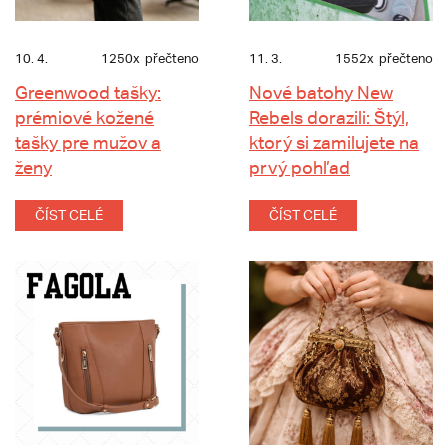
10. 4.
1250x
přečteno
11. 3.
1552x
přečteno
Greenwood tašky:
Nové batohy New
prémiové kožené
Rebels dorazili: Štýl,
tašky pre mužov a
ktorý si zamilujete na
ženy
prvý pohľad
ČÍST CELÉ
ČÍST CELÉ