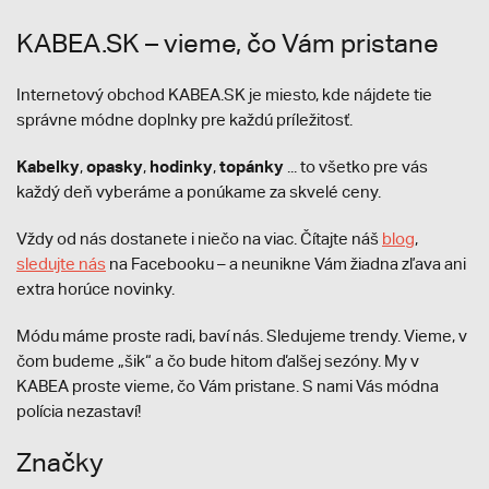
KABEA.SK – vieme, čo Vám pristane
Internetový obchod KABEA.SK je miesto, kde nájdete tie
správne módne doplnky pre každú príležitosť.
Kabelky
opasky
hodinky
topánky
,
,
,
... to všetko pre vás
každý deň vyberáme a ponúkame za skvelé ceny.
Vždy od nás dostanete i niečo na viac. Čítajte náš
blog
,
sledujte nás
na Facebooku – a neunikne Vám žiadna zľava ani
extra horúce novinky.
Módu máme proste radi, baví nás. Sledujeme trendy. Vieme, v
čom budeme „šik“ a čo bude hitom ďalšej sezóny. My v
KABEA proste vieme, čo Vám pristane. S nami Vás módna
polícia nezastaví!
Značky