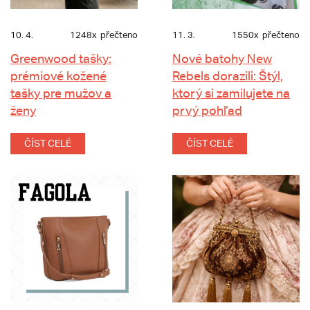
10. 4.
1248x
přečteno
11. 3.
1550x
přečteno
Greenwood tašky:
Nové batohy New
prémiové kožené
Rebels dorazili: Štýl,
tašky pre mužov a
ktorý si zamilujete na
ženy
prvý pohľad
ČÍST CELÉ
ČÍST CELÉ