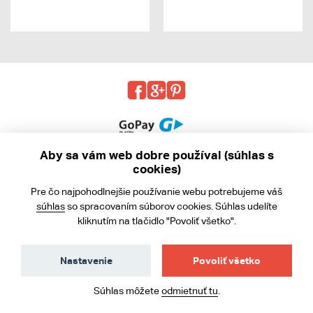
Aby sa vám web dobre používal (súhlas s
cookies)
© 2013 - 2026 kabea.cz
Pre čo najpohodlnejšie používanie webu potrebujeme váš
Obchodné podmienky
súhlas
so spracovaním súborov cookies. Súhlas udelíte
kliknutím na tlačidlo "Povoliť všetko".
Ochrana osobných údajov
Cookies
Nastavenie
Povoliť všetko
Súhlas môžete
odmietnuť tu
.