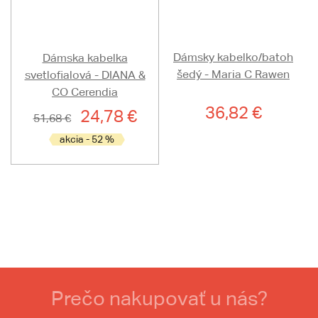
Dámsky kabelko/batoh
Dámska kabelka
šedý - Maria C Rawen
svetlofialová - DIANA &
CO Cerendia
36,82 €
24,78 €
51,68 €
akcia - 52 %
Prečo nakupovať u nás?