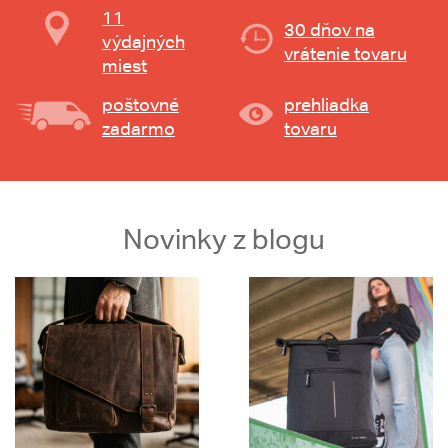
11
30 dňov na
výdajných
vrátenie tovaru
miest
poštovné
prehliadka
zadarmo
tovaru
Novinky z blogu