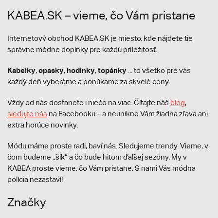
KABEA.SK – vieme, čo Vám pristane
Internetový obchod KABEA.SK je miesto, kde nájdete tie
správne módne doplnky pre každú príležitosť.
Kabelky
opasky
hodinky
topánky
,
,
,
... to všetko pre vás
každý deň vyberáme a ponúkame za skvelé ceny.
Vždy od nás dostanete i niečo na viac. Čítajte náš
blog
,
sledujte nás
na Facebooku – a neunikne Vám žiadna zľava ani
extra horúce novinky.
Módu máme proste radi, baví nás. Sledujeme trendy. Vieme, v
čom budeme „šik“ a čo bude hitom ďalšej sezóny. My v
KABEA proste vieme, čo Vám pristane. S nami Vás módna
polícia nezastaví!
Značky