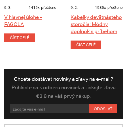
9. 3.
1415x
přečteno
9. 2.
1585x
přečteno
V hlavnej úlohe -
Kabelky devätnásteho
FAGOLA
storočia: Módny
doplnok s príbehom
ČÍST CELÉ
ČÍST CELÉ
Chcete dostávať novinky a zľavy na e-mail?
Prihláste sa k odberu noviniek a získajte zľavu
€3,8 na váš prvý nákup.
ODOSLAŤ