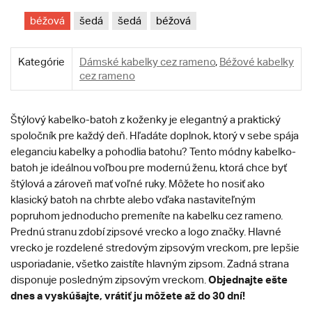
béžová
šedá
šedá
béžová
Kategórie
Dámské kabelky cez rameno
,
Béžové kabelky
cez rameno
Štýlový kabelko-batoh z koženky je elegantný a praktický
spoločník pre každý deň. Hľadáte doplnok, ktorý v sebe spája
eleganciu kabelky a pohodlia batohu? Tento módny kabelko-
batoh je ideálnou voľbou pre modernú ženu, ktorá chce byť
štýlová a zároveň mať voľné ruky. Môžete ho nosiť ako
klasický batoh na chrbte alebo vďaka nastaviteľným
popruhom jednoducho premeníte na kabelku cez rameno.
Prednú stranu zdobí zipsové vrecko a logo značky. Hlavné
vrecko je rozdelené stredovým zipsovým vreckom, pre lepšie
usporiadanie, všetko zaistíte hlavným zipsom. Zadná strana
Objednajte ešte
disponuje posledným zipsovým vreckom.
dnes a vyskúšajte, vrátiť ju môžete až do 30 dní!