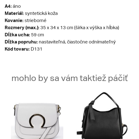
A4:
áno
Materiál:
syntetická koža
Kovanie:
strieborné
Rozmery (max.):
35 x 34 x 13 cm (šírka x výška x hĺbka)
Dĺžka ucha:
59 cm
Dĺžka popruhu:
nastaviteľná, čiastočne odnímateľný
Kód tovaru:
D131
mohlo by sa vám taktiež páčiť