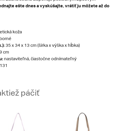
dnajte ešte dnes a vyskúšajte, vrátiť ju môžete až do
etická koža
eborné
.):
35 x 34 x 13 cm (šírka x výška x hĺbka)
9 cm
u:
nastaviteľná, čiastočne odnímateľný
131
ktiež páčiť