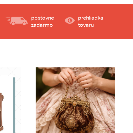
poštovné
prehliadka
zadarmo
tovaru