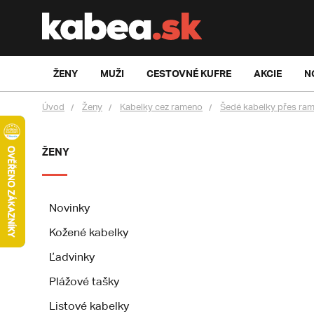
ŽENY
MUŽI
CESTOVNÉ KUFRE
AKCIE
N
Úvod
Ženy
Kabelky cez rameno
Šedé kabelky přes ra
ŽENY
Novinky
Kožené kabelky
Ľadvinky
Plážové tašky
Listové kabelky