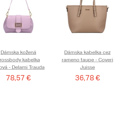
Dámska kožená
Dámska kabelka cez
rossbody kabelka
rameno taupe - Coveri
lová - Delami Trauda
Juisse
78,57 €
36,78 €