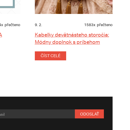
4x
přečteno
9. 2.
1583x
přečteno
A
Kabelky devätnásteho storočia:
Módny doplnok s príbehom
ČÍST CELÉ
ODOSLAŤ