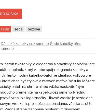
 DO KOŠÍKA
šedá
šedá
béžová
Dámské kabelky cez rameno
,
Šedé kabelky přes
rameno
ko-batoh z koženky je elegantný a praktický spoločník pre
adáte doplnok, ktorý v sebe spája eleganciu kabelky a
hu? Tento módny kabelko-batoh je ideálnou voľbou pre
 ktorá chce byť štýlová a zároveň mať voľné ruky. Môžete
klasický batoh na chrbte alebo vďaka nastaviteľným
noducho premeníte na kabelku cez rameno. Prednú
ipsové vrecko a logo značky. Hlavné vrecko je rozdelené
sovým vreckom, pre lepšie usporiadanie, všetko zaistíte
om. Zadná strana disponuje posledným zipsovým