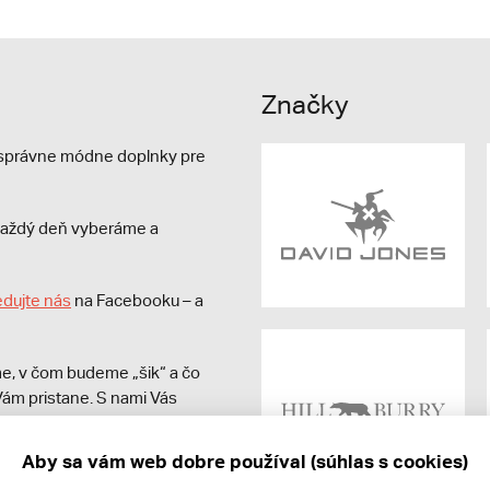
Značky
e správne módne doplnky pre
s každý deň vyberáme a
edujte nás
na Facebooku – a
e, v čom budeme „šik“ a čo
ám pristane. S nami Vás
Aby sa vám web dobre používal (súhlas s cookies)