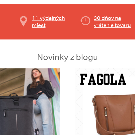
11 výdajných
30 dňov na
miest
vrátenie tovaru
Novinky z blogu