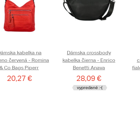
ámska kabelka na
Dámska crossbody
no červená - Romina
kabelka čierna - Enrico
c
& Co Bags Piperr
Benetti Anava
fia
20,27 €
28,09 €
vypredané :-(