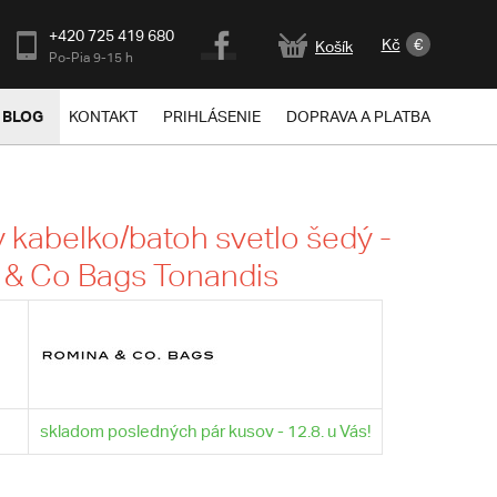
+420 725 419 680
Kč
€
Košík
Po-Pia 9-15 h
BLOG
KONTAKT
PRIHLÁSENIE
DOPRAVA A PLATBA
kabelko/batoh svetlo šedý -
 & Co Bags Tonandis
skladom posledných pár kusov - 12.8. u Vás!