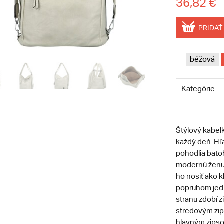
36,82 €
PRIDAŤ
béžová
Kategórie
Štýlový kabel
každý deň. Hľ
pohodlia bato
modernú ženu,
ho nosiť ako 
popruhom jed
stranu zdobí z
stredovým zip
hlavným zips