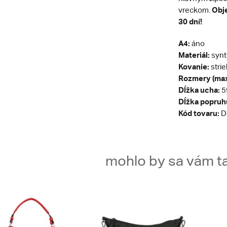
Obje
vreckom.
30 dní!
A4:
áno
Materiál:
synt
Kovanie:
stri
Rozmery (max
Dĺžka ucha:
5
Dĺžka popruh
Kód tovaru:
D
mohlo by sa vám ta