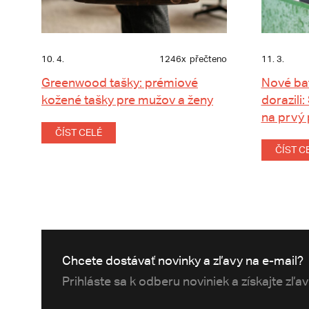
10. 4.
1246x
přečteno
11. 3.
Greenwood tašky: prémiové
Nové ba
kožené tašky pre mužov a ženy
dorazili:
na prvý
ČÍST CELÉ
ČÍST C
Chcete dostávať novinky a zľavy na e-mail?
Prihláste sa k odberu noviniek a získajte zľa