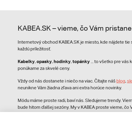
KABEA.SK – vieme, čo Vám pristane
Internetový obchod KABEA.SK je miesto, kde nájdete ti
každú príležitosť.
Kabelky
opasky
hodinky
topánky
,
,
,
... to všetko pre vá
ponúkame za skvelé ceny.
Vždy od nás dostanete i niečo na viac. Čítajte náš
blog
,
sl
neunikne Vám žiadna zľava ani extra horúce novinky.
Módu máme proste radi, baví nás. Sledujeme trendy. Viem
bude hitom ďalšej sezóny. My v KABEA proste vieme, čo V
módna polícia nezastaví!