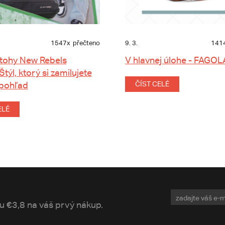
1547x
přečteno
9. 3.
141
tohy New Rebels
V hlavnej úlohe - FAGOL
 Štýl, ktorý si zamilujete
 pohľad
ČÍST CELÉ
ELÉ
vu €3,8 na váš prvý nákup.