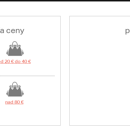
ľa ceny
p
d 20 € do 40 €
nad 80 €