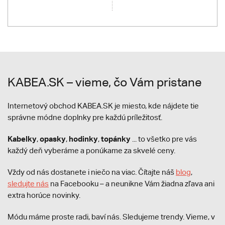
KABEA.SK – vieme, čo Vám pristane
Internetový obchod KABEA.SK je miesto, kde nájdete tie
správne módne doplnky pre každú príležitosť.
Kabelky
opasky
hodinky
topánky
,
,
,
... to všetko pre vás
každý deň vyberáme a ponúkame za skvelé ceny.
Vždy od nás dostanete i niečo na viac. Čítajte náš
blog
,
sledujte nás
na Facebooku – a neunikne Vám žiadna zľava ani
extra horúce novinky.
Módu máme proste radi, baví nás. Sledujeme trendy. Vieme, v