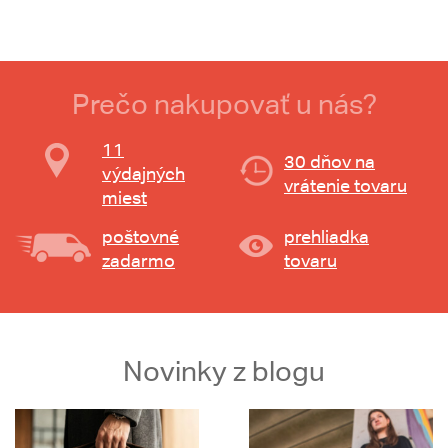
Prečo nakupovať u nás?
11
30 dňov na
výdajných
vrátenie tovaru
miest
poštovné
prehliadka
zadarmo
tovaru
Novinky z blogu