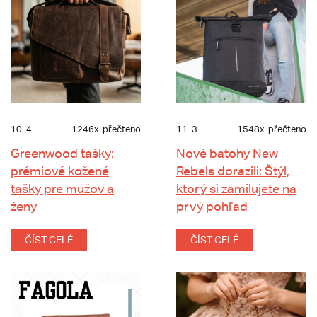
10. 4.
1246x
přečteno
11. 3.
1548x
přečteno
Greenwood tašky:
Nové batohy New
prémiové kožené
Rebels dorazili: Štýl,
tašky pre mužov a
ktorý si zamilujete na
ženy
prvý pohľad
ČÍST CELÉ
ČÍST CELÉ