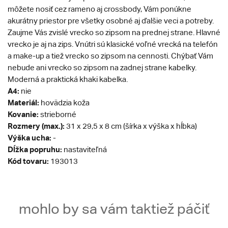
môžete nosiť cez rameno aj crossbody, Vám ponúkne
akurátny priestor pre všetky osobné aj ďalšie veci a potreby.
Zaujme Vás zvislé vrecko so zipsom na prednej strane. Hlavné
vrecko je aj na zips. Vnútri sú klasické voľné vrecká na telefón
a make-up a tiež vrecko so zipsom na cennosti. Chýbať Vám
nebude ani vrecko so zipsom na zadnej strane kabelky.
Moderná a praktická khaki kabelka.
A4:
nie
Materiál:
hovädzia koža
Kovanie:
strieborné
Rozmery (max.):
31 x 29,5 x 8 cm (šírka x výška x hĺbka)
Výška ucha:
-
Dĺžka popruhu:
nastaviteľná
Kód tovaru:
193013
mohlo by sa vám taktiež páčiť