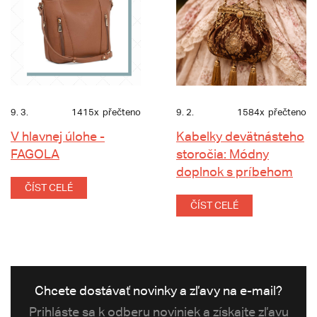
9. 3.
1415x
přečteno
9. 2.
1584x
přečteno
V hlavnej úlohe -
Kabelky devätnásteho
FAGOLA
storočia: Módny
doplnok s príbehom
ČÍST CELÉ
ČÍST CELÉ
Chcete dostávať novinky a zľavy na e-mail?
Prihláste sa k odberu noviniek a získajte zľavu