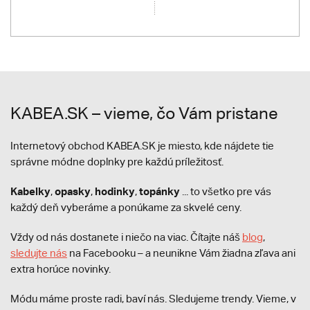
KABEA.SK – vieme, čo Vám pristane
Internetový obchod KABEA.SK je miesto, kde nájdete tie
správne módne doplnky pre každú príležitosť.
Kabelky
opasky
hodinky
topánky
,
,
,
... to všetko pre vás
každý deň vyberáme a ponúkame za skvelé ceny.
Vždy od nás dostanete i niečo na viac. Čítajte náš
blog
,
sledujte nás
na Facebooku – a neunikne Vám žiadna zľava ani
extra horúce novinky.
Módu máme proste radi, baví nás. Sledujeme trendy. Vieme, v