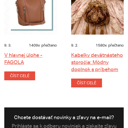
9. 3.
1409x
přečteno
9. 2.
1580x
přečteno
V hlavnej úlohe -
Kabelky devätnásteho
FAGOLA
storočia: Módny
doplnok s príbehom
ČÍST CELÉ
ČÍST CELÉ
Chcete dostávať novinky a zľavy na e-mail?
Prihláste sa k odberu noviniek a získajte zľavu