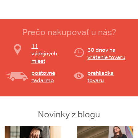
Prečo nakupovať u nás?
11
30 dňov na
výdajných
vrátenie tovaru
miest
poštovné
prehliadka
zadarmo
tovaru
Novinky z blogu