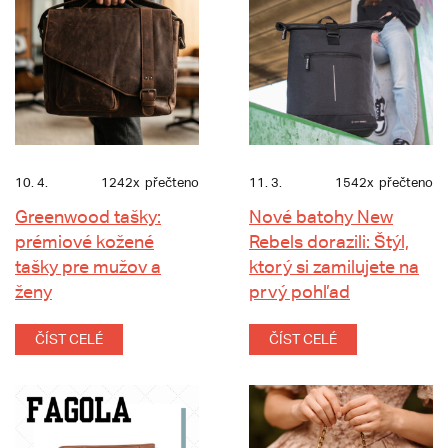
10. 4.
1242x
přečteno
11. 3.
1542x
přečteno
Greenwood tašky:
Nové batohy New
prémiové kožené
Rebels dorazili: Štýl,
tašky pre mužov a
ktorý si zamilujete na
ženy
prvý pohľad
ČÍST CELÉ
ČÍST CELÉ