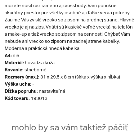
môžete nosiť cez rameno aj crossbody, Vám ponúkne
akurátny priestor pre všetky osobné aj ďalšie veci a potreby.
Zaujme Vás zvislé vrecko so zipsom na prednej strane. Hlavné
vrecko je aj na zips. Vnútri sú klasické voľné vrecká na telefón
a make-up a tiež vrecko so zipsom na cennosti. Chýbať Vám
nebude ani vrecko so zipsom na zadnej strane kabelky.
Moderná a praktická hnedá kabelka.
A4:
nie
Materiál:
hovädzia koža
Kovanie:
strieborné
Rozmery (max.):
31 x 29,5 x 8 cm (šírka x výška x hĺbka)
Výška ucha:
-
Dĺžka popruhu:
nastaviteľná
Kód tovaru:
193013
mohlo by sa vám taktiež páčiť