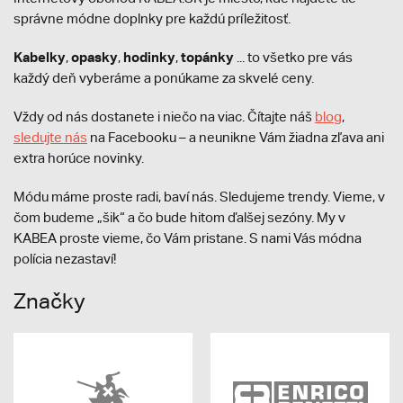
správne módne doplnky pre každú príležitosť.
Kabelky
opasky
hodinky
topánky
,
,
,
... to všetko pre vás
každý deň vyberáme a ponúkame za skvelé ceny.
Vždy od nás dostanete i niečo na viac. Čítajte náš
blog
,
sledujte nás
na Facebooku – a neunikne Vám žiadna zľava ani
extra horúce novinky.
Módu máme proste radi, baví nás. Sledujeme trendy. Vieme, v
čom budeme „šik“ a čo bude hitom ďalšej sezóny. My v
KABEA proste vieme, čo Vám pristane. S nami Vás módna
polícia nezastaví!
Značky