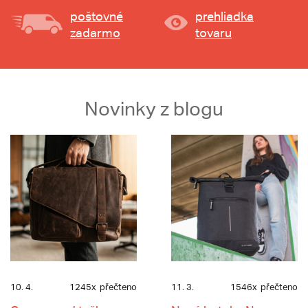
poštovné
prehliadka
zadarmo
tovaru
Novinky z blogu
10. 4.
1245x
přečteno
11. 3.
1546x
přečteno