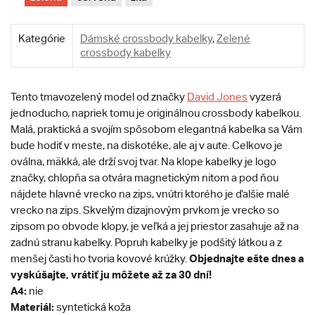
Kategórie
Dámské crossbody kabelky
,
Zelené
crossbody kabelky
Tento tmavozelený model od značky
David Jones
vyzerá
jednoducho, napriek tomu je originálnou crossbody kabelkou.
Malá, praktická a svojím spôsobom elegantná kabelka sa Vám
bude hodiť v meste, na diskotéke, ale aj v aute. Celkovo je
oválna, mäkká, ale drží svoj tvar. Na klope kabelky je logo
značky, chlopňa sa otvára magnetickým nitom a pod ňou
nájdete hlavné vrecko na zips, vnútri ktorého je ďalšie malé
vrecko na zips. Skvelým dizajnovým prvkom je vrecko so
zipsom po obvode klopy, je veľká a jej priestor zasahuje až na
zadnú stranu kabelky. Popruh kabelky je podšitý látkou a z
Objednajte ešte dnes a
menšej časti ho tvoria kovové krúžky.
vyskúšajte, vrátiť ju môžete až za 30 dní!
A4:
nie
Materiál:
syntetická koža