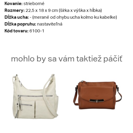
Kovanie:
strieborné
Rozmery:
22,5 x 18 x 9 cm (šírka x výška x hĺbka)
Dĺžka ucha:
- (merané od ohybu ucha kolmo ku kabelke)
Dĺžka popruhu:
nastaviteľná
Kód tovaru:
6100-1
mohlo by sa vám taktiež páčiť