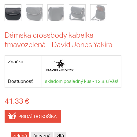
Dámska crossbody kabelka
tmavozelená - David Jones Yakira
Značka
Dostupnosť
skladom posledný kus - 12.8. u Vás!
41,33 €
PRIDAŤ DO KOŠÍKA
zelená
červená
žltá