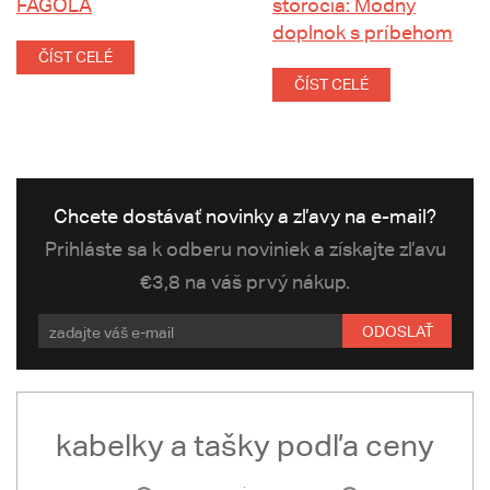
FAGOLA
storočia: Módny
doplnok s príbehom
ČÍST CELÉ
ČÍST CELÉ
Chcete dostávať novinky a zľavy na e-mail?
Prihláste sa k odberu noviniek a získajte zľavu
€3,8 na váš prvý nákup.
ODOSLAŤ
kabelky a tašky podľa ceny