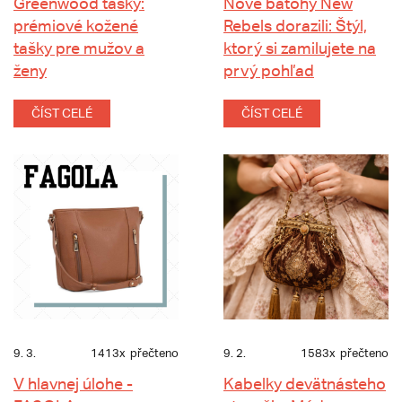
Greenwood tašky:
Nové batohy New
prémiové kožené
Rebels dorazili: Štýl,
tašky pre mužov a
ktorý si zamilujete na
ženy
prvý pohľad
ČÍST CELÉ
ČÍST CELÉ
9. 3.
1413x
přečteno
9. 2.
1583x
přečteno
V hlavnej úlohe -
Kabelky devätnásteho