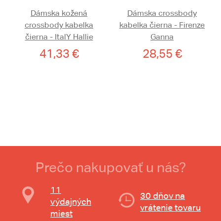
Dámska kožená
Dámska crossbody
crossbody kabelka
kabelka čierna - Firenze
čierna - ItalY Hallie
Ganna
41,33 €
28,55 €
Prečo nakupovať u nás?
11
30 dňov na
výdajných
vrátenie tovaru
miest