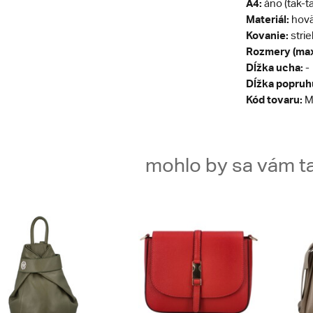
A4:
áno (tak-t
Materiál:
hovä
Kovanie:
stri
Rozmery (max
Dĺžka ucha:
-
Dĺžka popruh
Kód tovaru:
M
mohlo by sa vám ta