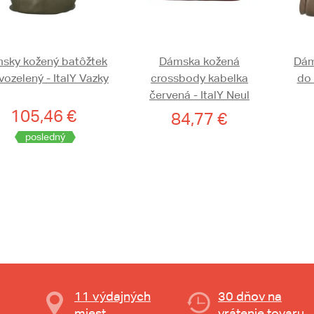
sky kožený batôžtek
Dámska kožená
Dám
ozelený - ItalY Vazky
crossbody kabelka
do 
červená - ItalY Neul
105,46 €
84,77 €
posledný
11 výdajných
30 dňov na
miest
vrátenie tovaru