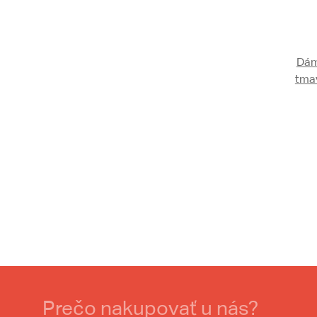
Dám
tmav
Prečo nakupovať u nás?