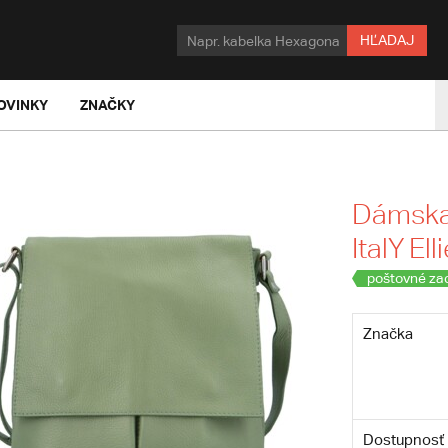
HĽADAJ
OVINKY
ZNAČKY
Dámska 
ItalY Ell
poštovné za
Značka
Dostupnosť