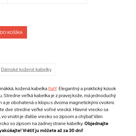
 DO KOŠÍKA
Dámské kožené kabelky
 mäkká, kožená kabelka
ItalY
. Elegantný a praktický kúsok
u. Stredne veľká kabelka je z pravej kože, má jednoduchý
jn a je obohatená o klopu s dvoma magnetickými cvokmi.
te dve stredne veľké voľné vrecká. Hlavné vrecko sa
 vo vnútri je ďalšie vrecko so zipsom a chýbať Vám
Objednajte
ecko so zipsom na zadnej strane kabelky.
skúšajte! Vrátiť ju môžete až za 30 dní!