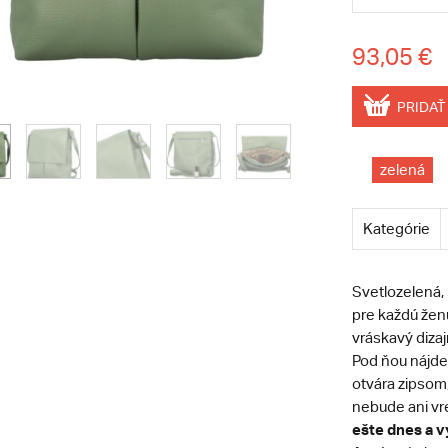
93,05 €
PRIDAŤ
zelená
Kategórie
Svetlozelená,
pre každú žen
vráskavý diza
Pod ňou nájde
otvára zipsom,
nebude ani vr
ešte dnes a vy