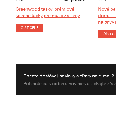
10. 4.
1248x
přečteno
11. 3.
Greenwood tašky: prémiové
Nové ba
kožené tašky pre mužov a ženy
dorazili:
na prvý
ČÍST CELÉ
ČÍST C
Chcete dostávať novinky a zľavy na e-mail?
Prihláste sa k odberu noviniek a získajte zľa