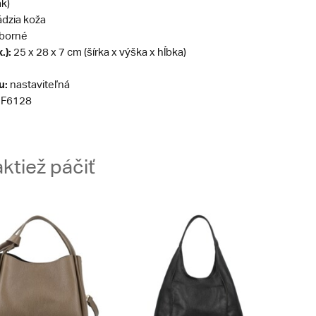
ak)
dzia koža
eborné
.):
25 x 28 x 7 cm (šírka x výška x hĺbka)
u:
nastaviteľná
F6128
ktiež páčiť