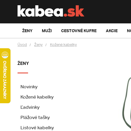
ŽENY
MUŽI
CESTOVNÉ KUFRE
AKCIE
N
Úvod
Ženy
Kožené kabelky
ŽENY
Novinky
Kožené kabelky
Ľadvinky
Plážové tašky
Listové kabelky