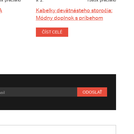
5x
přečteno
9. 2.
1585x
přečteno
A
Kabelky devätnásteho storočia:
Módny doplnok s príbehom
ČÍST CELÉ
ODOSLAŤ