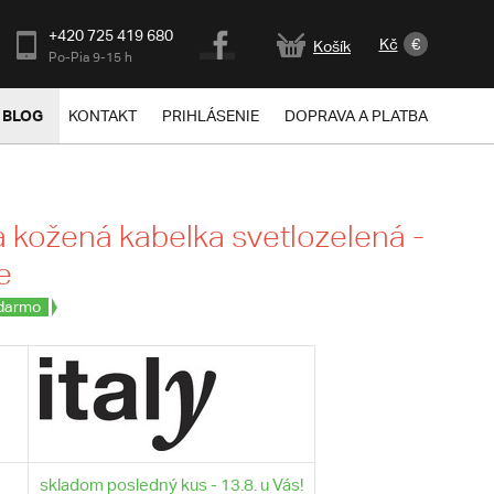
+420 725 419 680
Kč
€
Košík
Po-Pia 9-15 h
BLOG
KONTAKT
PRIHLÁSENIE
DOPRAVA A PLATBA
kožená kabelka svetlozelená -
ie
darmo
skladom posledný kus - 13.8. u Vás!