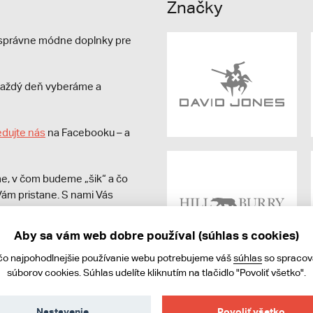
Značky
e správne módne doplnky pre
s každý deň vyberáme a
edujte nás
na Facebooku – a
e, v čom budeme „šik“ a čo
ám pristane. S nami Vás
Aby sa vám web dobre používal (súhlas s cookies)
čo najpohodlnejšie používanie webu potrebujeme váš
súhlas
so spraco
súborov cookies. Súhlas udelíte kliknutím na tlačidlo "Povoliť všetko".
Nastavenie
Povoliť všetko