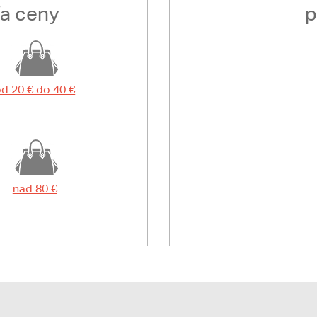
ľa ceny
p
d 20 € do 40 €
nad 80 €