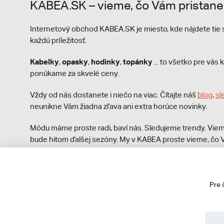
KABEA.SK – vieme, čo Vám pristane
Internetový obchod KABEA.SK je miesto, kde nájdete ti
každú príležitosť.
Kabelky
opasky
hodinky
topánky
,
,
,
... to všetko pre vá
ponúkame za skvelé ceny.
Vždy od nás dostanete i niečo na viac. Čítajte náš
blog
,
sl
neunikne Vám žiadna zľava ani extra horúce novinky.
Módu máme proste radi, baví nás. Sledujeme trendy. Viem
bude hitom ďalšej sezóny. My v KABEA proste vieme, čo V
módna polícia nezastaví!
Pre 
© 2013 - 2026 kabea.cz