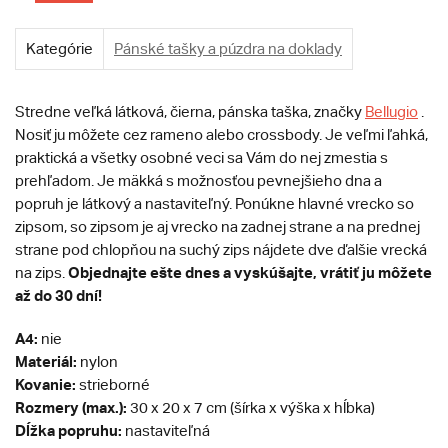
Kategórie
Pánské tašky a púzdra na doklady
Stredne veľká látková, čierna, pánska taška, značky
Bellugio
.
Nosiť ju môžete cez rameno alebo crossbody. Je veľmi ľahká,
praktická a všetky osobné veci sa Vám do nej zmestia s
prehľadom. Je mäkká s možnosťou pevnejšieho dna a
popruh je látkový a nastaviteľný. Ponúkne hlavné vrecko so
zipsom, so zipsom je aj vrecko na zadnej strane a na prednej
strane pod chlopňou na suchý zips nájdete dve ďalšie vrecká
Objednajte ešte dnes a vyskúšajte, vrátiť ju môžete
na zips.
až do 30 dní!
A4:
nie
Materiál:
nylon
Kovanie:
strieborné
Rozmery (max.):
30 x 20 x 7 cm (šírka x výška x hĺbka)
Dĺžka popruhu:
nastaviteľná