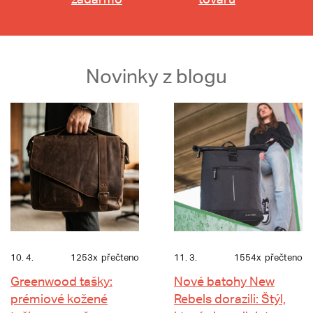
Novinky z blogu
10. 4.
1253x
přečteno
11. 3.
1554x
přečteno
Greenwood tašky:
Nové batohy New
prémiové kožené
Rebels dorazili: Štýl,