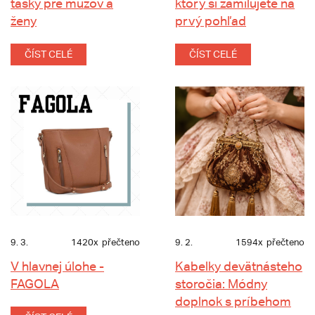
tašky pre mužov a
ktorý si zamilujete na
ženy
prvý pohľad
ČÍST CELÉ
ČÍST CELÉ
9. 3.
1420x
přečteno
9. 2.
1594x
přečteno
V hlavnej úlohe -
Kabelky devätnásteho
FAGOLA
storočia: Módny
doplnok s príbehom