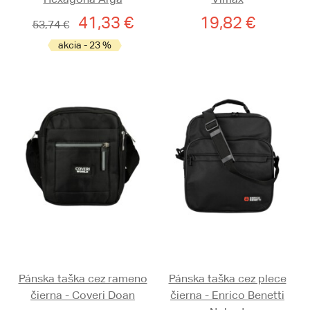
41,33 €
19,82 €
53,74 €
akcia - 23 %
Pánska taška cez rameno
Pánska taška cez plece
čierna - Coveri Doan
čierna - Enrico Benetti