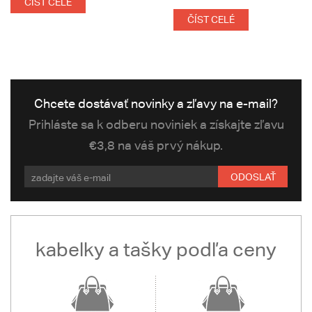
ČÍST CELÉ
ČÍST CELÉ
Chcete dostávať novinky a zľavy na e-mail?
Prihláste sa k odberu noviniek a získajte zľavu
€3,8 na váš prvý nákup.
ODOSLAŤ
kabelky a tašky podľa ceny