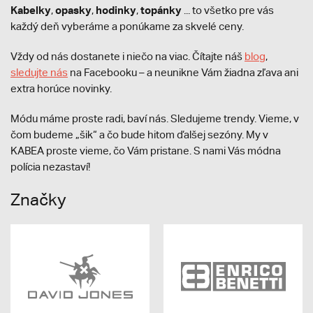
Kabelky
opasky
hodinky
topánky
,
,
,
... to všetko pre vás
každý deň vyberáme a ponúkame za skvelé ceny.
Vždy od nás dostanete i niečo na viac. Čítajte náš
blog
,
sledujte nás
na Facebooku – a neunikne Vám žiadna zľava ani
extra horúce novinky.
Módu máme proste radi, baví nás. Sledujeme trendy. Vieme, v
čom budeme „šik“ a čo bude hitom ďalšej sezóny. My v
KABEA proste vieme, čo Vám pristane. S nami Vás módna
polícia nezastaví!
Značky