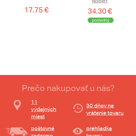
Nobert
17,75 €
34,30 €
posledný
Prečo nakupovať u nás?
11
30 dňov na
výdajných
vrátenie tovaru
miest
poštovné
prehliadka
zadarmo
tovaru