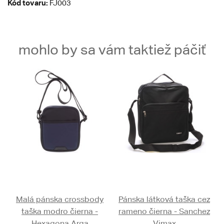
Kód tovaru:
FJ003
mohlo by sa vám taktiež páčiť
Malá pánska crossbody
Pánska látková taška cez
taška modro čierna -
rameno čierna - Sanchez
Hexagona Arga
Vimax