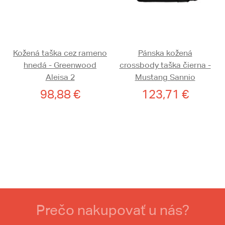
Kožená taška cez rameno
Pánska kožená
hnedá - Greenwood
crossbody taška čierna -
Aleisa 2
Mustang Sannio
98,88 €
123,71 €
Prečo nakupovať u nás?