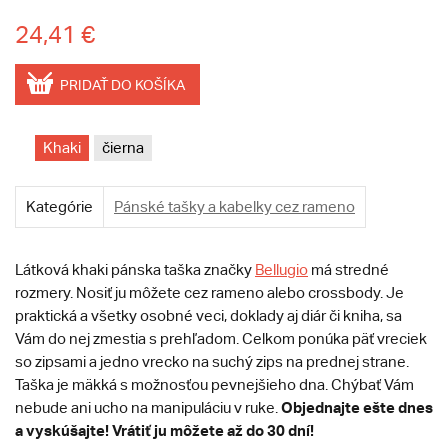
24,41 €
PRIDAŤ DO KOŠÍKA
Khaki
čierna
Kategórie
Pánské tašky a kabelky cez rameno
Látková khaki pánska taška značky
Bellugio
má stredné
rozmery. Nosiť ju môžete cez rameno alebo crossbody. Je
praktická a všetky osobné veci, doklady aj diár či kniha, sa
Vám do nej zmestia s prehľadom. Celkom ponúka päť vreciek
so zipsami a jedno vrecko na suchý zips na prednej strane.
Taška je mäkká s možnosťou pevnejšieho dna. Chýbať Vám
Objednajte ešte dnes
nebude ani ucho na manipuláciu v ruke.
a vyskúšajte! Vrátiť ju môžete až do 30 dní!