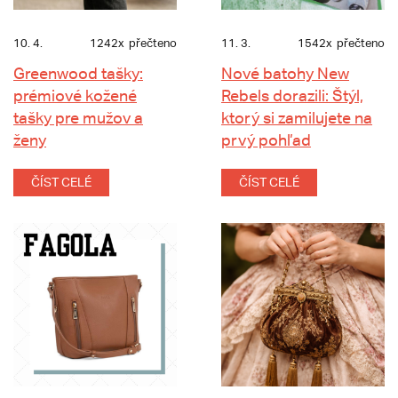
10. 4.
1242x
přečteno
11. 3.
1542x
přečteno
Greenwood tašky:
Nové batohy New
prémiové kožené
Rebels dorazili: Štýl,
tašky pre mužov a
ktorý si zamilujete na
ženy
prvý pohľad
ČÍST CELÉ
ČÍST CELÉ