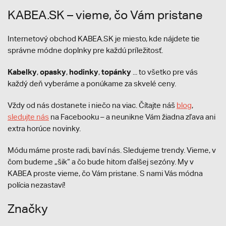
KABEA.SK – vieme, čo Vám pristane
Internetový obchod KABEA.SK je miesto, kde nájdete tie
správne módne doplnky pre každú príležitosť.
Kabelky
opasky
hodinky
topánky
,
,
,
... to všetko pre vás
každý deň vyberáme a ponúkame za skvelé ceny.
Vždy od nás dostanete i niečo na viac. Čítajte náš
blog
,
sledujte nás
na Facebooku – a neunikne Vám žiadna zľava ani
extra horúce novinky.
Módu máme proste radi, baví nás. Sledujeme trendy. Vieme, v
čom budeme „šik“ a čo bude hitom ďalšej sezóny. My v
KABEA proste vieme, čo Vám pristane. S nami Vás módna
polícia nezastaví!
Značky