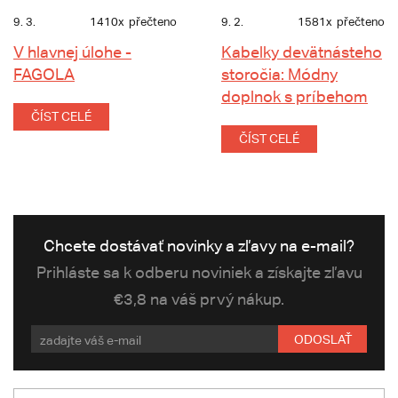
9. 3.
1410x
přečteno
9. 2.
1581x
přečteno
V hlavnej úlohe -
Kabelky devätnásteho
FAGOLA
storočia: Módny
doplnok s príbehom
ČÍST CELÉ
ČÍST CELÉ
Chcete dostávať novinky a zľavy na e-mail?
Prihláste sa k odberu noviniek a získajte zľavu
€3,8 na váš prvý nákup.
ODOSLAŤ