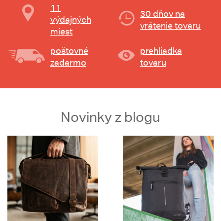
11
30 dňov na
výdajných
vrátenie tovaru
miest
poštovné
prehliadka
zadarmo
tovaru
Novinky z blogu