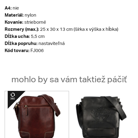
A4:
nie
Materiál:
nylon
Kovanie:
strieborné
Rozmery (max.):
25 x 30 x 13 cm (šírka x výška x hĺbka)
Dĺžka ucha:
5,5 cm
Dĺžka popruhu:
nastaviteľná
Kód tovaru:
FJ006
mohlo by sa vám taktiež páčiť