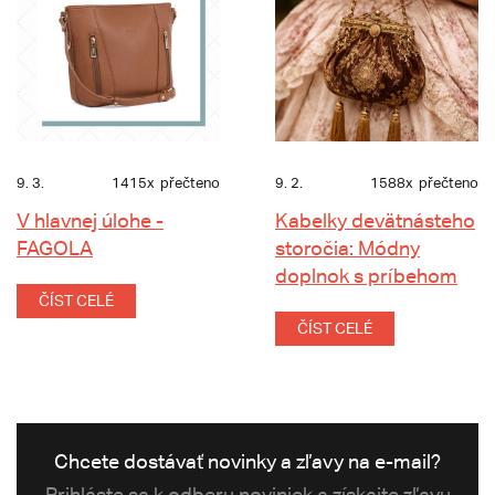
9. 3.
1415x
přečteno
9. 2.
1588x
přečteno
V hlavnej úlohe -
Kabelky devätnásteho
FAGOLA
storočia: Módny
doplnok s príbehom
ČÍST CELÉ
ČÍST CELÉ
Chcete dostávať novinky a zľavy na e-mail?
Prihláste sa k odberu noviniek a získajte zľavu