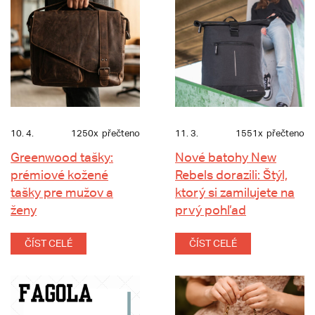
10. 4.
1250x
přečteno
11. 3.
1551x
přečteno
Greenwood tašky:
Nové batohy New
prémiové kožené
Rebels dorazili: Štýl,
tašky pre mužov a
ktorý si zamilujete na
ženy
prvý pohľad
ČÍST CELÉ
ČÍST CELÉ