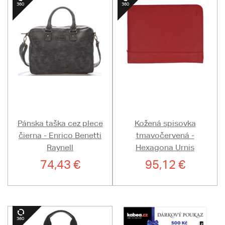
Pánska taška cez plece
Kožená spisovka
čierna - Enrico Benetti
tmavočervená -
Raynell
Hexagona Urnis
74,43 €
95,12 €