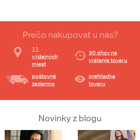
Prečo nakupovať u nás?
11
30 dňov na
výdajných
vrátenie tovaru
miest
poštovné
prehliadka
zadarmo
tovaru
Novinky z blogu