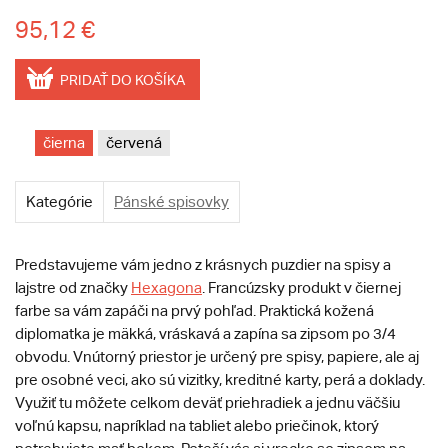
95,12 €
PRIDAŤ DO KOŠÍKA
čierna
červená
Kategórie
Pánské spisovky
Predstavujeme vám jedno z krásnych puzdier na spisy a
lajstre od značky
Hexagona
. Francúzsky produkt v čiernej
farbe sa vám zapáči na prvý pohľad. Praktická kožená
diplomatka je mäkká, vráskavá a zapína sa zipsom po 3/4
obvodu. Vnútorný priestor je určený pre spisy, papiere, ale aj
pre osobné veci, ako sú vizitky, kreditné karty, perá a doklady.
Využiť tu môžete celkom deväť priehradiek a jednu väčšiu
voľnú kapsu, napríklad na tabliet alebo priečinok, ktorý