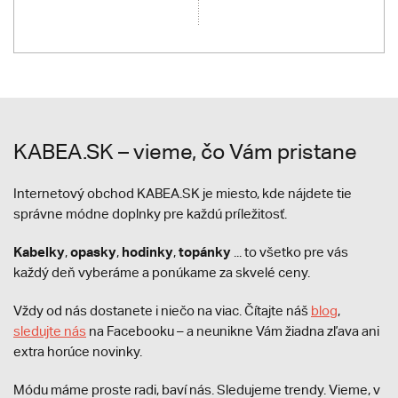
KABEA.SK – vieme, čo Vám pristane
Internetový obchod KABEA.SK je miesto, kde nájdete tie
správne módne doplnky pre každú príležitosť.
Kabelky
opasky
hodinky
topánky
,
,
,
... to všetko pre vás
každý deň vyberáme a ponúkame za skvelé ceny.
Vždy od nás dostanete i niečo na viac. Čítajte náš
blog
,
sledujte nás
na Facebooku – a neunikne Vám žiadna zľava ani
extra horúce novinky.
Módu máme proste radi, baví nás. Sledujeme trendy. Vieme, v