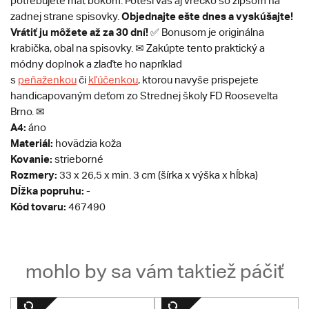
potrebujete mať bokom. Poteší vás aj vrecko so zipsom na
Objednajte ešte dnes a vyskúšajte!
zadnej strane spisovky.
Vrátiť ju môžete až za 30 dní!
✅ Bonusom je originálna
krabička, obal na spisovky. ✉ Zakúpte tento praktický a
módny doplnok a zlaďte ho napríklad
s
peňaženkou
či
kľúčenkou
, ktorou navyše prispejete
handicapovaným deťom zo Strednej školy FD Roosevelta
Brno. ✉
A4:
áno
Materiál:
hovädzia koža
Kovanie:
strieborné
Rozmery:
33 x 26,5 x min. 3 cm (šírka x výška x hĺbka)
Dĺžka popruhu:
-
Kód tovaru:
467490
mohlo by sa vám taktiež páčiť