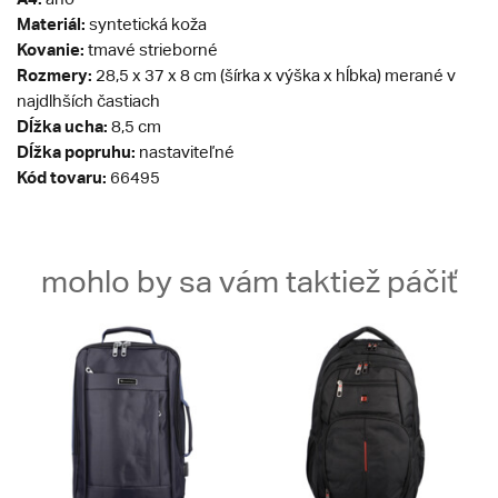
Materiál:
syntetická koža
Kovanie:
tmavé strieborné
Rozmery:
28,5 x 37 x 8 cm (šírka x výška x hĺbka) merané v
najdlhších častiach
Dĺžka ucha:
8,5 cm
Dĺžka popruhu:
nastaviteľné
Kód tovaru:
66495
mohlo by sa vám taktiež páčiť