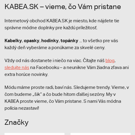
KABEA.SK – vieme, čo Vám pristane
Internetový obchod KABEA.SK je miesto, kde nájdete tie
správne módne doplnky pre každú príležitosť.
Kabelky
opasky
hodinky
topánky
,
,
,
... to všetko pre vás
každý deň vyberáme a ponúkame za skvelé ceny.
Vždy od nás dostanete i niečo na viac. Čítajte náš
blog
,
sledujte nás
na Facebooku – a neunikne Vám žiadna zľava ani
extra horúce novinky.
Módu máme proste radi, baví nás. Sledujeme trendy. Vieme, v
čom budeme „šik“ a čo bude hitom ďalšej sezóny. My v
KABEA proste vieme, čo Vám pristane. S nami Vás módna
polícia nezastaví!
Značky