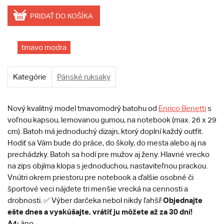
PRIDAŤ DO KOŠÍKA
tmavo modra
Kategórie
Pánské ruksaky
Nový kvalitný model tmavomodrý batohu od
Enrico Benetti
s
voľnou kapsou, lemovanou gumou, na notebook (max. 26 x 29
cm). Batoh má jednoduchý dizajn, ktorý doplní každý outfit.
Hodiť sa Vám bude do práce, do školy, do mesta alebo aj na
prechádzky. Batoh sa hodí pre mužov aj ženy. Hlavné vrecko
na zips objíma klopa s jednoduchou, nastaviteľnou prackou.
Vnútri okrem priestoru pre notebook a ďalšie osobné či
športové veci nájdete tri menšie vrecká na cennosti a
Objednajte
drobnosti. ✅ Výber darčeka nebol nikdy ľahší!
ešte dnes a vyskúšajte, vrátiť ju môžete až za 30 dní!
A4:
áno