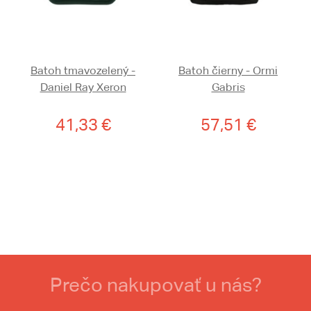
Batoh tmavozelený -
Batoh čierny - Ormi
Daniel Ray Xeron
Gabris
41,33 €
57,51 €
Prečo nakupovať u nás?