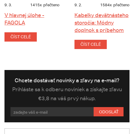
9. 3.
1415x
přečteno
9. 2.
1584x
přečteno
V hlavnej úlohe -
Kabelky devätnásteho
FAGOLA
storočia: Módny
doplnok s príbehom
ČÍST CELÉ
ČÍST CELÉ
Chcete dostávať novinky a zľavy na e-mail?
Prihláste sa k odberu noviniek a získajte zľavu
€3,8 na váš prvý nákup.
ODOSLAŤ