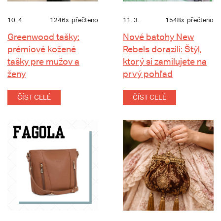
10. 4.
1246x
přečteno
11. 3.
1548x
přečteno
Greenwood tašky:
Nové batohy New
prémiové kožené
Rebels dorazili: Štýl,
tašky pre mužov a
ktorý si zamilujete na
ženy
prvý pohľad
ČÍST CELÉ
ČÍST CELÉ