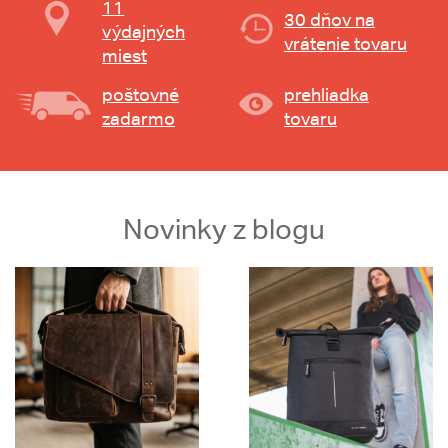
11
30 dňov na
výdajných
vrátenie tovaru
miest
poštovné
prehliadka
zadarmo
tovaru
Novinky z blogu