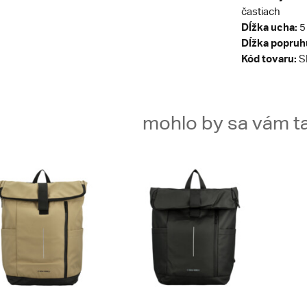
častiach
Dĺžka ucha:
5
Dĺžka popruh
Kód tovaru:
S
mohlo by sa vám ta