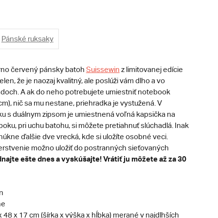
Pánské ruksaky
erno červený pánsky batoh
Suissewin
z limitovanej edície
len, že je naozaj kvalitný, ale poslúži vám dlho a vo
doch. A ak do neho potrebujete umiestniť notebook
cm), nič sa mu nestane, priehradka je vystužená. V
u s duálnym zipsom je umiestnená voľná kapsička na
boku, pri uchu batohu, si môžete pretiahnuť slúchadlá. Inak
úkne ďalšie dve vrecká, kde si uložíte osobné veci.
erstvenie možno uložiť do postranných sieťovaných
najte ešte dnes a vyskúšajte! Vrátiť ju môžete až za 30
n
ne
 48 x 17 cm (šírka x výška x hĺbka) merané v najdlhších