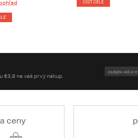
 pohľad
ČÍST CELÉ
ELÉ
vu €3,8 na váš prvý nákup.
ľa ceny
p