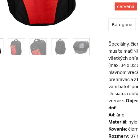
červená
Kategórie
Špeciálny, či
musíte mať! Nie
všetkých ohľa
(max. 34 x 32 
hlavnom vreck
prehrávač a z 
vám batoh pon
Desiatu a obč
Objed
vreciek.
dní!
A4:
áno
Materiál:
nylo
Kovanie:
čier
Rozmery:
37 x