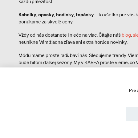
každú príležitosť.
Kabelky
opasky
hodinky
topánky
,
,
,
... to všetko pre vá
ponúkame za skvelé ceny.
Vždy od nás dostanete i niečo na viac. Čítajte náš
blog
,
sl
neunikne Vám žiadna zľava ani extra horúce novinky.
Módu máme proste radi, baví nás. Sledujeme trendy. Viem
bude hitom ďalšej sezóny. My v KABEA proste vieme, čo V
módna polícia nezastaví!
Pre 
© 2013 - 2026 kabea.cz
Obchodné podmienky
Ochrana osobných údajov
Cook