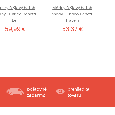
nsky štýlový batoh
Módny štýlový batoh
rny - Enrico Benetti
hnedý - Enrico Benetti
Lefl
Travers
59,99 €
53,37 €
poštovné
prehliadka
zadarmo
tovaru