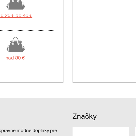
d 20 € do 40 €
nad 80 €
Značky
e správne módne doplnky pre