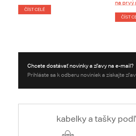
na prvý
ČÍST CELÉ
ČÍST C
Chcete dostávať novinky a zľavy na e-mail?
Prihláste sa k odberu noviniek a získajte zľa
kabelky a tašky pod