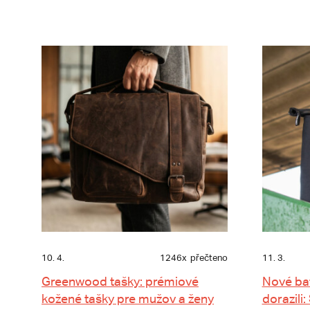
10. 4.
1246x
přečteno
11. 3.
Greenwood tašky: prémiové
Nové ba
kožené tašky pre mužov a ženy
dorazili: