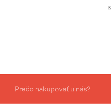
B
Prečo nakupovať u nás?