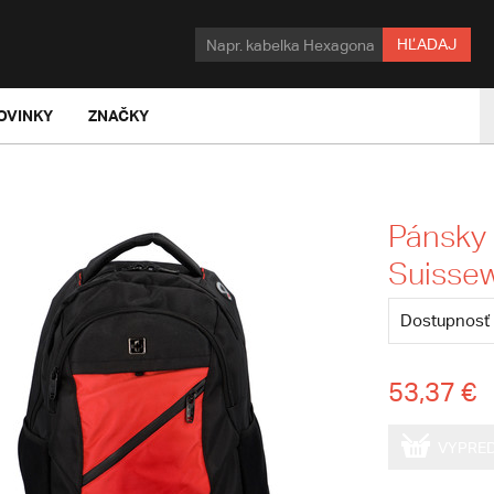
HĽADAJ
OVINKY
ZNAČKY
Pánsky 
Suisse
Dostupnosť
53,37 €
VYPRE