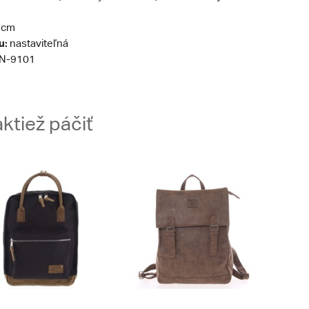
 cm
u:
nastaviteľná
N-9101
ktiež páčiť