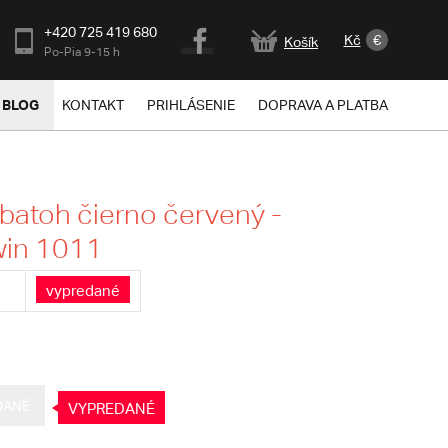
+420 725 419 680
Kč
€
Košík
Po-Pia 9-15 h
BLOG
KONTAKT
PRIHLÁSENIE
DOPRAVA A PLATBA
batoh čierno červený -
win 1011
vypredané
DANÉ
VYPREDANÉ