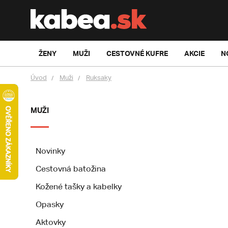
ŽENY
MUŽI
CESTOVNÉ KUFRE
AKCIE
N
Úvod
Muži
Ruksaky
MUŽI
Novinky
Cestovná batožina
Kožené tašky a kabelky
Opasky
Aktovky