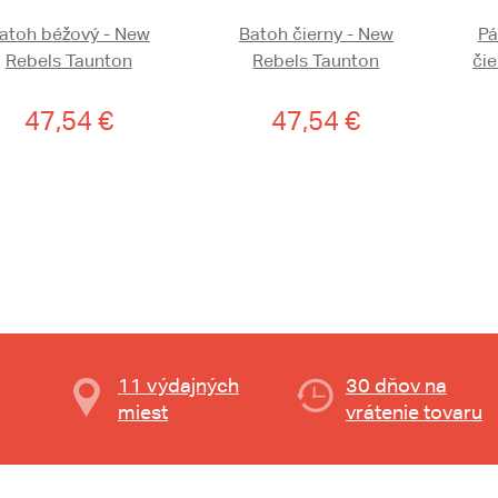
atoh béžový - New
Batoh čierny - New
Pá
Rebels Taunton
Rebels Taunton
čie
47,54 €
47,54 €
11 výdajných
30 dňov na
miest
vrátenie tovaru