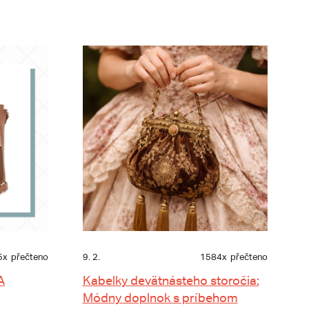
5x
přečteno
9. 2.
1584x
přečteno
A
Kabelky devätnásteho storočia:
Módny doplnok s príbehom