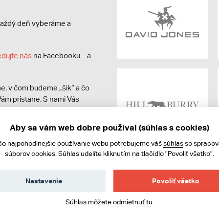
s každý deň vyberáme a
edujte nás
na Facebooku – a
e, v čom budeme „šik“ a čo
ám pristane. S nami Vás
Aby sa vám web dobre používal (súhlas s cookies)
čo najpohodlnejšie používanie webu potrebujeme váš
súhlas
so spraco
súborov cookies. Súhlas udelíte kliknutím na tlačidlo "Povoliť všetko".
Nastavenie
Povoliť všetko
ies
Súhlas môžete
odmietnuť tu
.