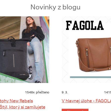
Novinky z blogu
1548x
přečteno
9. 3.
141
tohy New Rebels
V hlavnej úlohe - FAGOL
 Štýl, ktorý si zamilujete