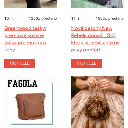
10. 4.
1250x
přečteno
11. 3.
1552x
přečteno
Greenwood tašky:
Nové batohy New
prémiové kožené
Rebels dorazili: Štýl,
tašky pre mužov a
ktorý si zamilujete na
ženy
prvý pohľad
ČÍST CELÉ
ČÍST CELÉ