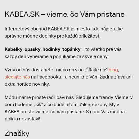
KABEA.SK – vieme, čo Vám pristane
Internetový obchod KABEA.SK je miesto, kde nájdete tie
správne módne doplnky pre každú príležitosť.
Kabelky
opasky
hodinky
topánky
,
,
,
... to všetko pre vás
každý deň vyberáme a ponúkame za skvelé ceny.
Vždy od nás dostanete i niečo na viac. Čítajte náš
blog
,
sledujte nás
na Facebooku – a neunikne Vám žiadna zľava ani
extra horúce novinky.
Módu máme proste radi, baví nás. Sledujeme trendy. Vieme, v
čom budeme „šik“ a čo bude hitom ďalšej sezóny. My v
KABEA proste vieme, čo Vám pristane. S nami Vás módna
polícia nezastaví!
Značky