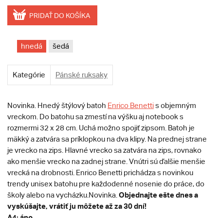
PRIDAŤ DO KOŠÍKA
hnedá
šedá
Kategórie
Pánské ruksaky
Novinka. Hnedý štýlový batoh
Enrico Benetti
s objemným
vreckom. Do batohu sa zmestí na výšku aj notebook s
rozmermi 32 x 28 cm. Uchá možno spojiť zipsom. Batoh je
mäkký a zatvára sa príklopkou na dva klipy. Na prednej strane
je vrecko na zips. Hlavné vrecko sa zatvára na zips, rovnako
ako menšie vrecko na zadnej strane. Vnútri sú ďalšie menšie
vrecká na drobnosti. Enrico Benetti prichádza s novinkou
trendy unisex batohu pre každodenné nosenie do práce, do
Objednajte ešte dnes a
školy alebo na vycházku.Novinka.
vyskúšajte, vrátiť ju môžete až za 30 dní!
A4: áno,