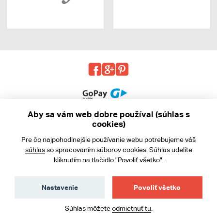
Aby sa vám web dobre používal (súhlas s
cookies)
© 2013 - 2026 kabea.cz
Pre čo najpohodlnejšie používanie webu potrebujeme váš
Obchodné podmienky
súhlas
so spracovaním súborov cookies. Súhlas udelíte
kliknutím na tlačidlo "Povoliť všetko".
Ochrana osobných údajov
Cookies
Nastavenie
Povoliť všetko
Súhlas môžete
odmietnuť tu
.