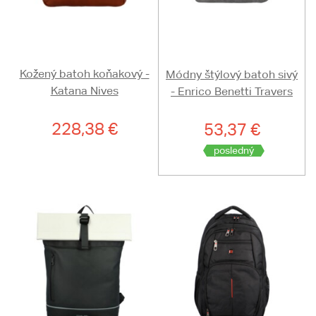
Kožený batoh koňakový -
Módny štýlový batoh sivý
Katana Nives
- Enrico Benetti Travers
228,38 €
53,37 €
posledný