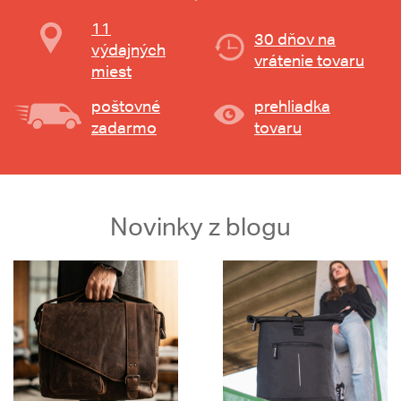
11
30 dňov na
výdajných
vrátenie tovaru
miest
poštovné
prehliadka
zadarmo
tovaru
Novinky z blogu