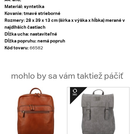
Materiál: syntetika
Kovanie: tmavé strieborné
Rozmery: 28 x 39 x 13 cm (šírka x výška x hĺbka) merané v
najdlhších častiach
Dĺžka ucha: nastaviteľné
Dĺžka popruhu: nemá popruh
Kód tovaru:
66582
mohlo by sa vám taktiež páčiť