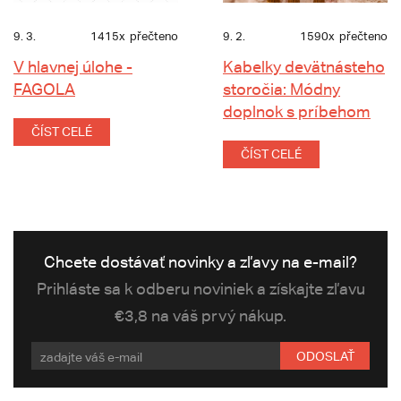
9. 3.
1415x
přečteno
9. 2.
1590x
přečteno
V hlavnej úlohe -
Kabelky devätnásteho
FAGOLA
storočia: Módny
doplnok s príbehom
ČÍST CELÉ
ČÍST CELÉ
Chcete dostávať novinky a zľavy na e-mail?
Prihláste sa k odberu noviniek a získajte zľavu
€3,8 na váš prvý nákup.
ODOSLAŤ