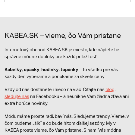
KABEA.SK – vieme, čo Vám pristane
Internetový obchod KABEA.SK je miesto, kde nájdete tie
správne módne doplnky pre každú príležitosť.
Kabelky
opasky
hodinky
topánky
,
,
,
... to všetko pre vás
každý deň vyberáme a ponúkame za skvelé ceny.
Vždy od nás dostanete i niečo na viac. Čítajte náš
blog
,
sledujte nás
na Facebooku – a neunikne Vám žiadna zľava ani
extra horúce novinky.
Módu máme proste radi, baví nás. Sledujeme trendy. Vieme, v
čom budeme „šik“ a čo bude hitom ďalšej sezóny. My v
KABEA proste vieme, čo Vám pristane. S nami Vás módna