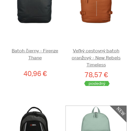
Batoh čierny - Firenze
Veľký cestovný batoh
Thane
oranžový - New Rebels
Timeless
40,96 €
78,57 €
posledný