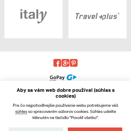
Aby sa vám web dobre používal (súhlas s
cookies)
© 2013 - 2026 kabea.cz
Pre čo najpohodlnejšie používanie webu potrebujeme váš
Obchodné podmienky
súhlas
so spracovaním súborov cookies. Súhlas udelíte
kliknutím na tlačidlo "Povoliť všetko".
Ochrana osobných údajov
Cookies