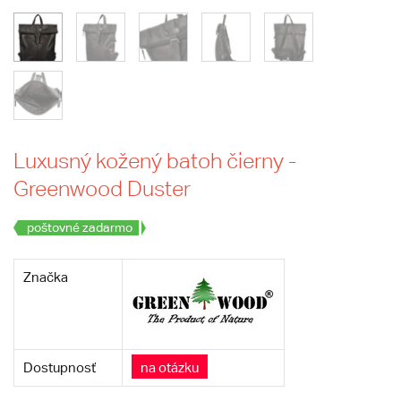
Luxusný kožený batoh čierny -
Greenwood Duster
poštovné zadarmo
Značka
Dostupnosť
na otázku