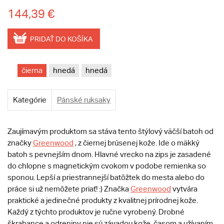
144,39 €
PRIDAŤ DO KOŠÍKA
čierna
hnedá
hnedá
Kategórie
Pánské ruksaky
Zaujímavým produktom sa stáva tento štýlový väčší batoh od
značky
Greenwood
, z čiernej brúsenej kože. Ide o mäkký
batoh s pevnejším dnom. Hlavné vrecko na zips je zasadené
do chlopne s magnetickým cvokom v podobe remienka so
sponou. Lepší a priestrannejší batôžtek do mesta alebo do
práce si už nemôžete priať! :) Značka
Greenwood
vytvára
praktické a jedinečné produkty z kvalitnej prírodnej kože.
Každý z týchto produktov je ručne vyrobený. Drobné
škrabance a odreniny nie sú závadou kože, časom a užívaním