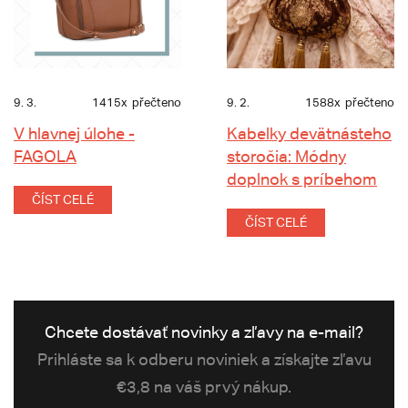
9. 3.
1415x
přečteno
9. 2.
1588x
přečteno
V hlavnej úlohe -
Kabelky devätnásteho
FAGOLA
storočia: Módny
doplnok s príbehom
ČÍST CELÉ
ČÍST CELÉ
Chcete dostávať novinky a zľavy na e-mail?
Prihláste sa k odberu noviniek a získajte zľavu
€3,8 na váš prvý nákup.