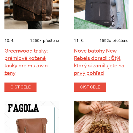
10. 4.
1250x
přečteno
11. 3.
1552x
přečteno
Greenwood tašky:
Nové batohy New
prémiové kožené
Rebels dorazili: Štýl,
tašky pre mužov a
ktorý si zamilujete na
ženy
prvý pohľad
ČÍST CELÉ
ČÍST CELÉ