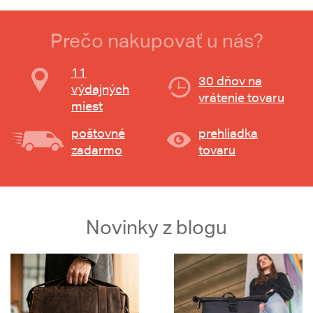
Prečo nakupovať u nás?
11
30 dňov na
výdajných
vrátenie tovaru
miest
poštovné
prehliadka
zadarmo
tovaru
Novinky z blogu