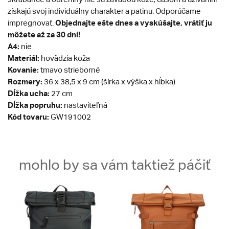
získajú svoj individuálny charakter a patinu. Odporúčame
Objednajte ešte dnes a vyskúšajte, vrátiť ju
impregnovať.
môžete až za 30 dní!
A4:
nie
Materiál:
hovädzia koža
Kovanie:
tmavo strieborné
Rozmery
:
36 x 38,5 x 9 cm (šírka x výška x hĺbka)
Dĺžka ucha:
27 cm
Dĺžka popruhu:
nastaviteľná
Kód tovaru:
GW191002
mohlo by sa vám taktiež páčiť