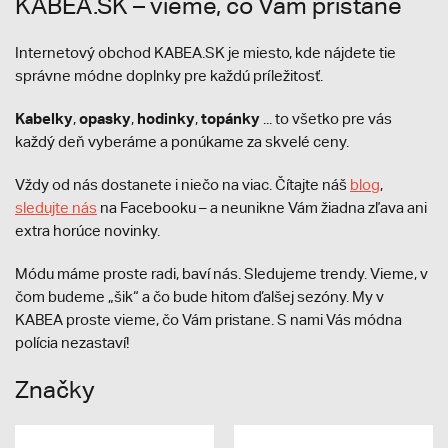
KABEA.SK – vieme, čo Vám pristane
Internetový obchod KABEA.SK je miesto, kde nájdete tie
správne módne doplnky pre každú príležitosť.
Kabelky
opasky
hodinky
topánky
,
,
,
... to všetko pre vás
každý deň vyberáme a ponúkame za skvelé ceny.
Vždy od nás dostanete i niečo na viac. Čítajte náš
blog
,
sledujte nás
na Facebooku – a neunikne Vám žiadna zľava ani
extra horúce novinky.
Módu máme proste radi, baví nás. Sledujeme trendy. Vieme, v
čom budeme „šik“ a čo bude hitom ďalšej sezóny. My v
KABEA proste vieme, čo Vám pristane. S nami Vás módna
polícia nezastaví!
Značky