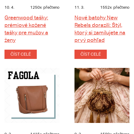
10. 4.
1250x
přečteno
11. 3.
1552x
přečteno
Greenwood tašky:
Nové batohy New
prémiové kožené
Rebels dorazili: Štýl,
tašky pre mužov a
ktorý si zamilujete na
ženy
prvý pohľad
ČÍST CELÉ
ČÍST CELÉ