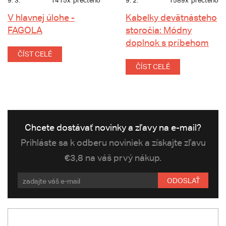
9. 3.
1415x
přečteno
9. 2.
1589x
přečteno
V hlavnej úlohe -
Kabelky devätnásteho
FAGOLA
storočia: Módny
doplnok s príbehom
ČÍST CELÉ
ČÍST CELÉ
Chcete dostávať novinky a zľavy na e-mail?
Prihláste sa k odberu noviniek a získajte zľavu
€3,8 na váš prvý nákup.
ODOSLAŤ