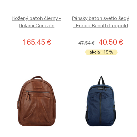
Kožený batoh čierny -
Pánsky batoh svetlo šedý
Delami Corazón
- Enrico Benetti Leopold
165,45 €
40,50 €
47,54 €
akcia - 15 %