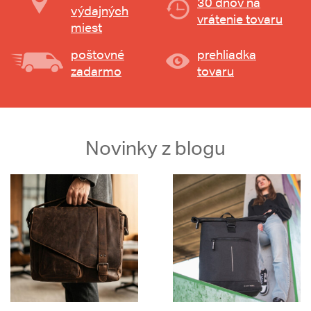
30 dňov na
výdajných
vrátenie tovaru
miest
poštovné
prehliadka
zadarmo
tovaru
Novinky z blogu