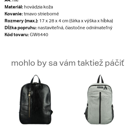
Materiál:
hovädzia koža
Kovanie:
tmavo strieborné
Rozmery (max.):
17 x 28 x 4 cm (šírka x výška x hĺbka)
Dĺžka popruhu:
nastaviteľná, čiastočne odnímateľný
Kód tovaru:
GW6440
mohlo by sa vám taktiež páčiť