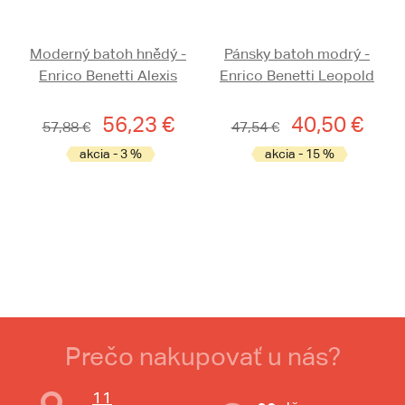
Moderný batoh hnědý -
Pánsky batoh modrý -
Enrico Benetti Alexis
Enrico Benetti Leopold
56,23 €
40,50 €
57,88 €
47,54 €
akcia - 3 %
akcia - 15 %
Prečo nakupovať u nás?
11