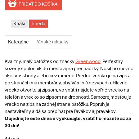
PRIDAŤ DO KOŠÍKA
Khaki
hnedá
Kategórie
Pánské ruksaky
Kvalitný, malý batôžtek od značky
Greenwood
. Perfektný
kožený spoločník do mesta aj na prechádzky. Nosiť ho možno
ako crossbody alebo cez rameno. Predné vrecko je na zips a
po stranách má membrány, aby Vám nič nevypadlo. Hlavné
vrecko otvoríte aj zipsom, vo vnútri nájdete voľné vrecko na
telefón a vrecko so zipsom na drobnosti. Samozrejmosťou je
vrecko na zips na zadnej strane batôžku. Popruh je
nastaviteľný a dá sa prepínať pre ľavákov aj pravákov.
Objednajte ešte dnes a vyskúšajte, vrátiť ho môžete až za
30 dní!
A4:
nie