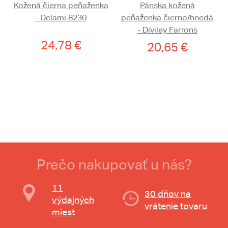
Kožená čierna peňaženka
Pánska kožená
- Delami 8230
peňaženka čierno/hnedá
- Diviley Farrons
24,78 €
20,65 €
Prečo nakupovať u nás?
11
30 dňov na
výdajných
vrátenie tovaru
miest