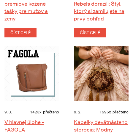
prémiové kožené
Rebels dorazili: Štýl,
tašky pre mužov a
ktorý si zamilujete na
ženy
prvý pohľad
ČÍST CELÉ
ČÍST CELÉ
9. 3.
1423x
přečteno
9. 2.
1596x
přečteno
V hlavnej úlohe -
Kabelky devätnásteho
FAGOLA
storočia: Módny