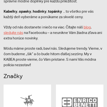
správne módne doplnky pre každú príležitosť.
Kabelky
opasky
hodinky
topánky
,
,
,
... to všetko pre vás
každý deň vyberáme a ponúkame za skvelé ceny.
Vždy od nás dostanete i niečo na viac. Čítajte náš
blog
,
sledujte nás
na Facebooku – a neunikne Vám žiadna zľava ani
extra horúce novinky.
Módu máme proste radi, baví nás. Sledujeme trendy. Vieme, v
čom budeme „šik“ a čo bude hitom ďalšej sezóny. My v
KABEA proste vieme, čo Vám pristane. S nami Vás módna
polícia nezastaví!
Značky