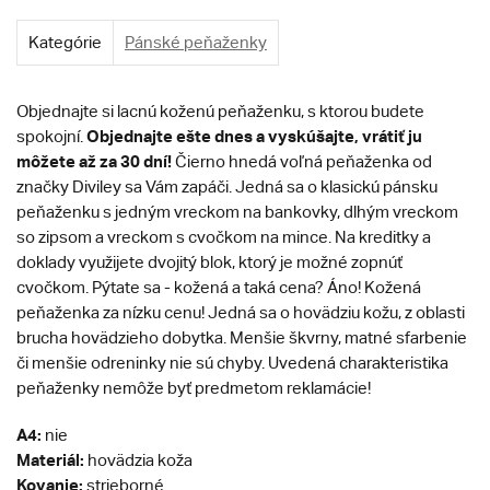
Kategórie
Pánské peňaženky
Objednajte si lacnú koženú peňaženku, s ktorou budete
Objednajte ešte dnes a vyskúšajte, vrátiť ju
spokojní.
môžete až za 30 dní!
Čierno hnedá voľná peňaženka od
značky Diviley sa Vám zapáči. Jedná sa o klasickú pánsku
peňaženku s jedným vreckom na bankovky, dlhým vreckom
so zipsom a vreckom s cvočkom na mince. Na kreditky a
doklady využijete dvojitý blok, ktorý je možné zopnúť
cvočkom. Pýtate sa - kožená a taká cena? Áno! Kožená
peňaženka za nízku cenu! Jedná sa o hovädziu kožu, z oblasti
brucha hovädzieho dobytka. Menšie škvrny, matné sfarbenie
či menšie odreninky nie sú chyby. Uvedená charakteristika
peňaženky nemôže byť predmetom reklamácie!
A4:
nie
Materiál:
hovädzia koža
Kovanie:
strieborné