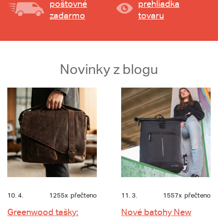
poštovné
prehliadka
zadarmo
tovaru
Novinky z blogu
10. 4.
1255x
přečteno
11. 3.
1557x
přečteno
Greenwood tašky:
Nové batohy New