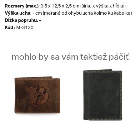
Rozmery (max.):
9,5 x 12,5 x 2,5 cm (šírka x výška x hĺbka)
Výška ucha:
- cm (merané od ohybu ucha kolmo ku kabelke)
Dĺžka popruhu:
-
Kód :
M-3130
mohlo by sa vám taktiež páčiť