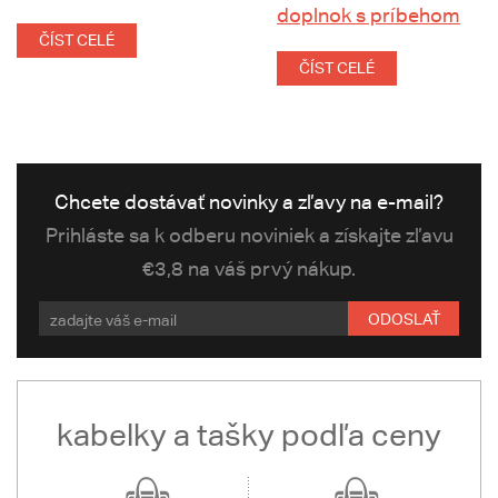
doplnok s príbehom
ČÍST CELÉ
ČÍST CELÉ
Chcete dostávať novinky a zľavy na e-mail?
Prihláste sa k odberu noviniek a získajte zľavu
€3,8 na váš prvý nákup.
ODOSLAŤ
kabelky a tašky podľa ceny