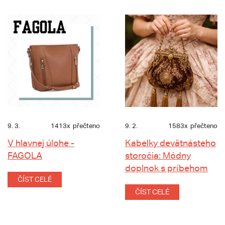
9. 3.
1413x
přečteno
9. 2.
1583x
přečteno
V hlavnej úlohe -
Kabelky devätnásteho
FAGOLA
storočia: Módny
doplnok s príbehom
ČÍST CELÉ
ČÍST CELÉ