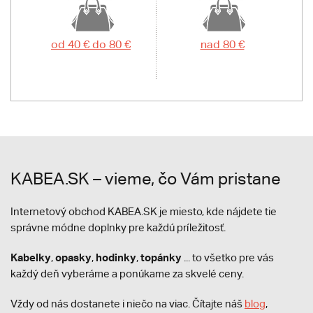
od 40 € do 80 €
nad 80 €
KABEA.SK – vieme, čo Vám pristane
Internetový obchod KABEA.SK je miesto, kde nájdete tie
správne módne doplnky pre každú príležitosť.
Kabelky
opasky
hodinky
topánky
,
,
,
... to všetko pre vás
každý deň vyberáme a ponúkame za skvelé ceny.
Vždy od nás dostanete i niečo na viac. Čítajte náš
blog
,