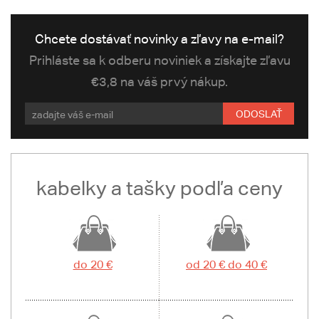
Chcete dostávať novinky a zľavy na e-mail?
Prihláste sa k odberu noviniek a získajte zľavu
€3,8 na váš prvý nákup.
ODOSLAŤ
kabelky a tašky podľa ceny
do 20 €
od 20 € do 40 €