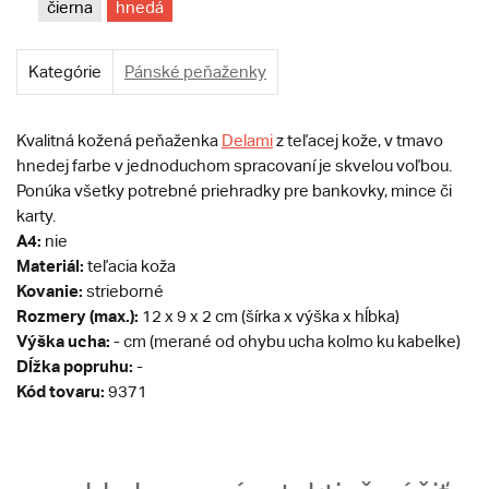
čierna
hnedá
Kategórie
Pánské peňaženky
Kvalitná kožená peňaženka
Delami
z teľacej kože, v tmavo
hnedej farbe v jednoduchom spracovaní je skvelou voľbou.
Ponúka všetky potrebné priehradky pre bankovky, mince či
karty.
A4:
nie
Materiál:
teľacia koža
Kovanie:
strieborné
Rozmery (max.):
12 x 9 x 2 cm (šírka x výška x hĺbka)
Výška ucha:
- cm (merané od ohybu ucha kolmo ku kabelke)
Dĺžka popruhu:
-
Kód tovaru:
9371