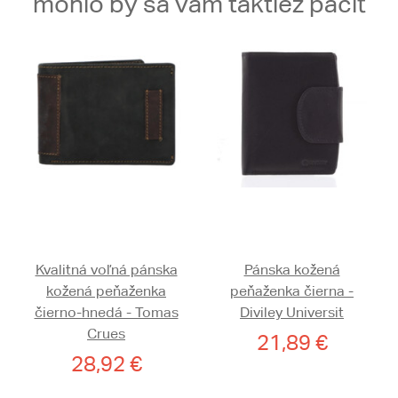
mohlo by sa vám taktiež páčiť
Kvalitná voľná pánska
Pánska kožená
kožená peňaženka
peňaženka čierna -
čierno-hnedá - Tomas
Diviley Universit
Crues
21,89 €
28,92 €