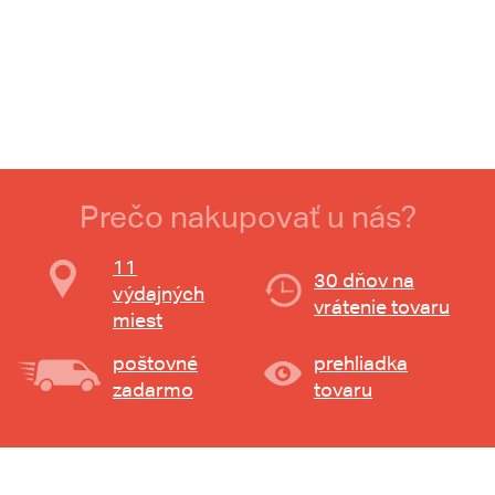
Prečo nakupovať u nás?
11
30 dňov na
výdajných
vrátenie tovaru
miest
poštovné
prehliadka
zadarmo
tovaru