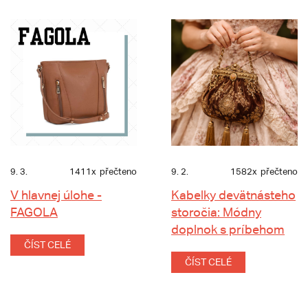
9. 3.
1411x
přečteno
9. 2.
1582x
přečteno
V hlavnej úlohe -
Kabelky devätnásteho
FAGOLA
storočia: Módny
doplnok s príbehom
ČÍST CELÉ
ČÍST CELÉ