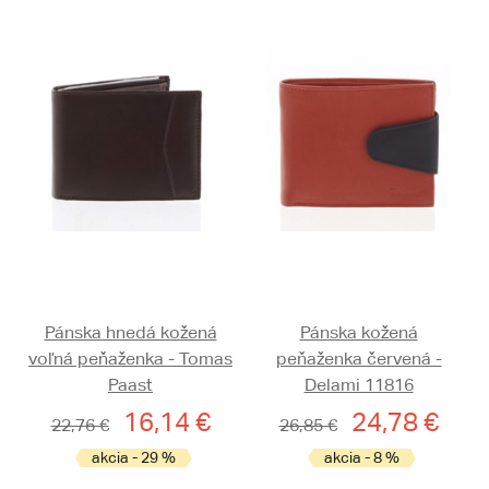
Pánska hnedá kožená
Pánska kožená
voľná peňaženka - Tomas
peňaženka červená -
Paast
Delami 11816
16,14 €
24,78 €
22,76 €
26,85 €
akcia - 29 %
akcia - 8 %