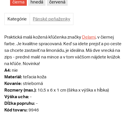
čierna
hnedá
červená
Kategórie
Pánské peňaženky
Praktická malá kožená kľúčenka značky
Delami
, v čiernej
farbe. Je kvalitne spracovaná. Keď sa idete prejsť a po ceste
sa chcete zastaviť na limonádu, je ideálna. Má dve vrecká na
zips - predné malé na mince a v tom väčšom nájdete krúžok
na kľúče. Novinka!
A4:
nie
Materiál:
teľacia koža
Kovanie:
strieborná
Rozmery (max.):
10,5 x 6 x 1 cm (šírka x výška x hĺbka)
Výška ucha:
-
Dĺžka popruhu:
-
Kód tovaru:
9946