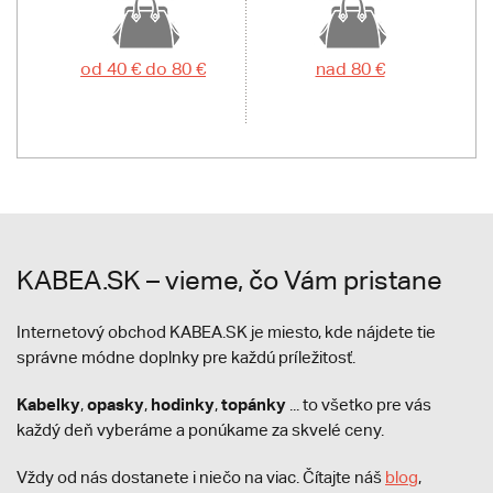
od 40 € do 80 €
nad 80 €
KABEA.SK – vieme, čo Vám pristane
Internetový obchod KABEA.SK je miesto, kde nájdete tie
správne módne doplnky pre každú príležitosť.
Kabelky
opasky
hodinky
topánky
,
,
,
... to všetko pre vás
každý deň vyberáme a ponúkame za skvelé ceny.
Vždy od nás dostanete i niečo na viac. Čítajte náš
blog
,