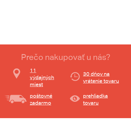
Prečo nakupovať u nás?
11
30 dňov na
výdajných
vrátenie tovaru
miest
poštovné
prehliadka
zadarmo
tovaru