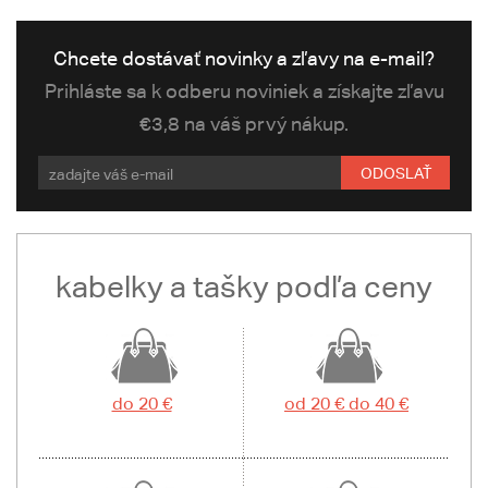
Chcete dostávať novinky a zľavy na e-mail?
Prihláste sa k odberu noviniek a získajte zľavu
€3,8 na váš prvý nákup.
ODOSLAŤ
kabelky a tašky podľa ceny
do 20 €
od 20 € do 40 €