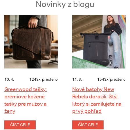
Novinky z blogu
10. 4.
1243x
přečteno
11. 3.
1543x
přečteno
Greenwood tašky:
Nové batohy New
prémiové kožené
Rebels dorazili: Štýl,
tašky pre mužov a
ktorý si zamilujete na
ženy
prvý pohľad
ČÍST CELÉ
ČÍST CELÉ