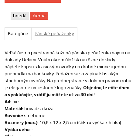
hnedá
čierna
Kategórie
Pánské peňaženky
Veľká čierna priestranná kožená pánska peňaženka najmä na
doklady Delami. Vnútri okrem úložísk na rôzne doklady
nájdete kapsu s klasickým cvočky na drobné mince a jednu
priehradku na bankovky. Peňaženka sa zapína klasickým
strieborným cvočky. Na prednej strane v dolnom pravom rohu
Objednajte ešte dnes
je elegantne umiestnené logo značky.
a vyskúšajte, vrátiť ju môžete až za 30 dní!
A4:
nie
Materiál:
hovädzia koža
Kovanie:
strieborné
Rozmery (max.):
10,5 x 12 x 2,5 cm (šírka x výška x hĺbka)
Výška ucha:
-