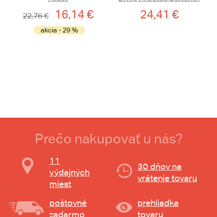
16,14 €
24,41 €
22,76 €
akcia - 29 %
Prečo nakupovať u nás?
11
30 dňov na
výdajných
vrátenie tovaru
miest
poštovné
prehliadka
zadarmo
tovaru