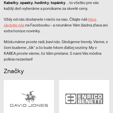
Kabelky
opasky
hodinky
topánky
,
,
,
... to všetko pre vás
každý deň vyberáme a ponúkame za skvelé ceny.
Vždy od nás dostanete i niečo na viac. Čítajte náš
blog
,
sledujte nás
na Facebooku – a neunikne Vám žiadna zľava ani
extra horúce novinky.
Módu máme proste radi, baví nás. Sledujeme trendy. Vieme, v
čom budeme „šik“ a čo bude hitom ďalšej sezóny. My v
KABEA proste vieme, čo Vám pristane. S nami Vás módna
polícia nezastaví!
Značky