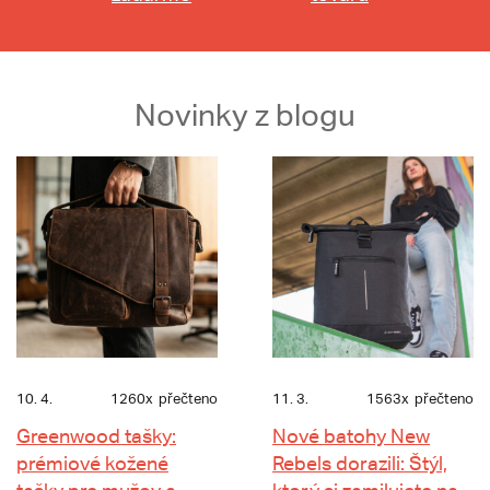
Novinky z blogu
10. 4.
1260x
přečteno
11. 3.
1563x
přečteno
Greenwood tašky:
Nové batohy New
prémiové kožené
Rebels dorazili: Štýl,