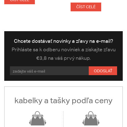
ČÍST CELÉ
Chcete dostávať novinky a zľavy na e-mail?
Prihláste sa k odberu noviniek a získajte zľavu
€3,8 na váš prvý nákup.
ODOSLAŤ
kabelky a tašky podľa ceny