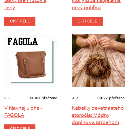
tašky pre mužov a
ktorý si zamilujete na
ženy
prvý pohľad
ČÍST CELÉ
ČÍST CELÉ
9. 3.
1430x
přečteno
9. 2.
1602x
přečteno
V hlavnej úlohe -
Kabelky devätnásteho
FAGOLA
storočia: Módny
doplnok s príbehom
ČÍST CELÉ