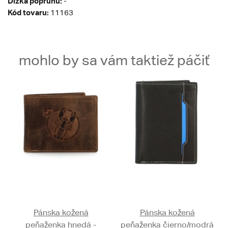
Dĺžka popruhu:
-
Kód tovaru:
11163
mohlo by sa vám taktiež páčiť
Pánska kožená
Pánska kožená
peňaženka hnedá -
peňaženka čierno/modrá