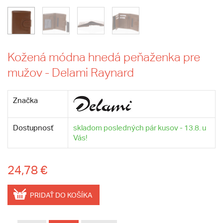
Kožená módna hnedá peňaženka pre
mužov - Delami Raynard
Značka
Dostupnosť
skladom posledných pár kusov - 13.8. u
Vás!
24,78 €
PRIDAŤ DO KOŠÍKA