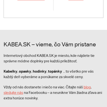
KABEA.SK – vieme, čo Vám pristane
Internetový obchod KABEA.SK je miesto, kde nájdete tie
správne módne doplnky pre každú príležitosť.
Kabelky
opasky
hodinky
topánky
,
,
,
... to všetko pre vás
každý deň vyberáme a ponúkame za skvelé ceny.
Vždy od nás dostanete i niečo na viac. Čítajte náš
blog
,
sledujte nás
na Facebooku – a neunikne Vám žiadna zľava ani
extra horúce novinky.