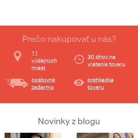
Prečo nakupovať u nás?
11
30 dňov na
výdajných
vrátenie tovaru
miest
poštovné
prehliadka
zadarmo
tovaru
Novinky z blogu