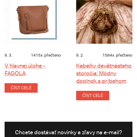
9. 3.
1415x
přečteno
9. 2.
1584x
přečteno
V hlavnej úlohe -
Kabelky devätnásteho
FAGOLA
storočia: Módny
doplnok s príbehom
ČÍST CELÉ
ČÍST CELÉ
Chcete dostávať novinky a zľavy na e-mail?