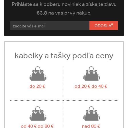
Prihláste sa k odberu noviniek a získajte zľavu
€3,8 na váš prvý nákup.
ODOSLAŤ
kabelky a tašky podľa ceny
do 20 €
od 20 € do 40 €
od 40 € do 80 €
nad 80 €