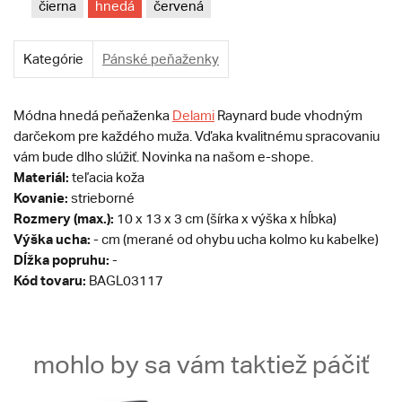
čierna
hnedá
červená
Kategórie
Pánské peňaženky
Módna hnedá peňaženka
Delami
Raynard bude vhodným
darčekom pre každého muža. Vďaka kvalitnému spracovaniu
vám bude dlho slúžiť. Novinka na našom e-shope.
Materiál:
teľacia koža
Kovanie:
strieborné
Rozmery (max.):
10 x 13 x 3 cm (šírka x výška x hĺbka)
Výška ucha:
- cm (merané od ohybu ucha kolmo ku kabelke)
Dĺžka popruhu:
-
Kód tovaru:
BAGL03117
mohlo by sa vám taktiež páčiť