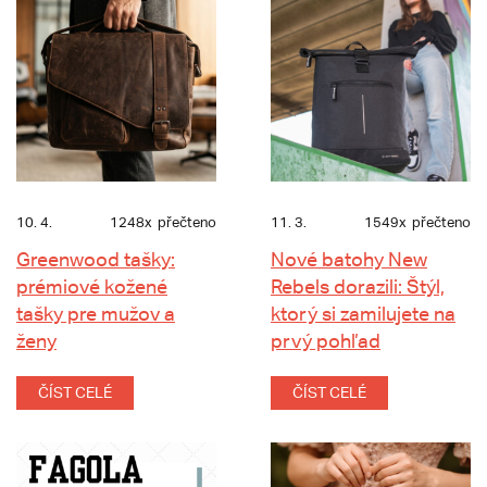
10. 4.
1248x
přečteno
11. 3.
1549x
přečteno
Greenwood tašky:
Nové batohy New
prémiové kožené
Rebels dorazili: Štýl,
tašky pre mužov a
ktorý si zamilujete na
ženy
prvý pohľad
ČÍST CELÉ
ČÍST CELÉ